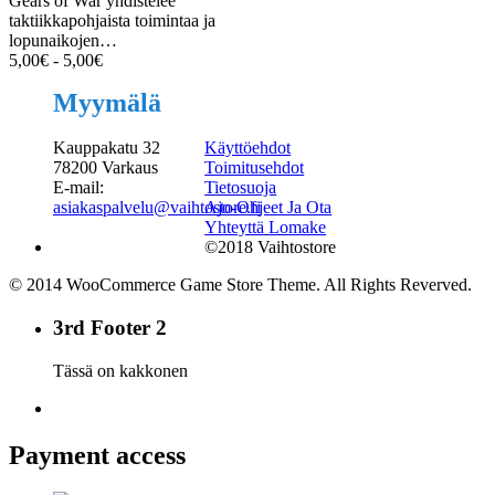
Gears of War yhdistelee
taktiikkapohjaista toimintaa ja
lopunaikojen…
5,00
€
-
5,00
€
Myymälä
Kauppakatu 32
Käyttöehdot
78200 Varkaus
Toimitusehdot
E-mail:
Tietosuoja
asiakaspalvelu@vaihtostore.fi
Ajo-Ohjeet Ja Ota
Yhteyttä Lomake
©2018 Vaihtostore
© 2014 WooCommerce Game Store Theme. All Rights Reverved.
3rd Footer 2
Tässä on kakkonen
Payment access