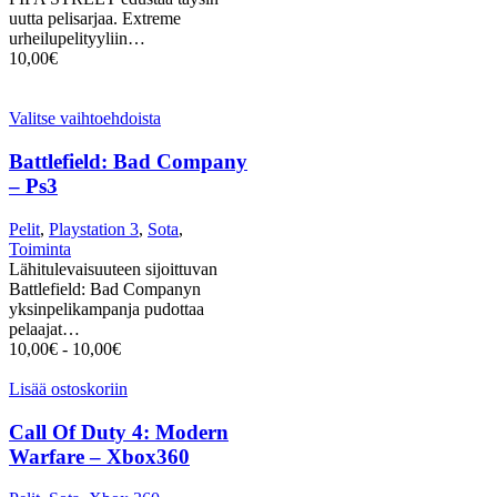
uutta pelisarjaa. Extreme
urheilupelityyliin…
10,00
€
Valitse vaihtoehdoista
Battlefield: Bad Company
– Ps3
Pelit
,
Playstation 3
,
Sota
,
Toiminta
Lähitulevaisuuteen sijoittuvan
Battlefield: Bad Companyn
yksinpelikampanja pudottaa
pelaajat…
10,00
€
-
10,00
€
Lisää ostoskoriin
Call Of Duty 4: Modern
Warfare – Xbox360