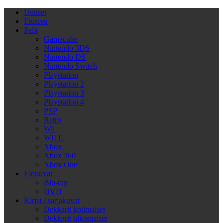
Uutiset
Etusivu
Pelit
Gamecube
Nintendo 3DS
Nintendo DS
Nintendo Switch
Playstation
Playstation 2
Playstation 3
Playstation 4
PSP
Retro
Wii
WII U
Xbox
Xbox 360
Xbox One
Elokuvat
Blu-ray
DVD
Kirjat / sarjakuvat
Dekkarit kotimaiset
Dekkarit ulkomaiset