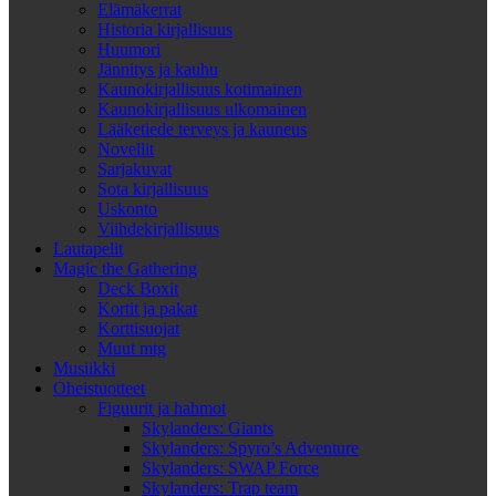
Elämäkerrat
Historia kirjallisuus
Huumori
Jännitys ja kauhu
Kaunokirjallisuus kotimainen
Kaunokirjallisuus ulkomainen
Lääketiede terveys ja kauneus
Novellit
Sarjakuvat
Sota kirjallisuus
Uskonto
Viihdekirjallisuus
Lautapelit
Magic the Gathering
Deck Boxit
Kortit ja pakat
Korttisuojat
Muut mtg
Musiikki
Oheistuotteet
Figuurit ja hahmot
Skylanders: Giants
Skylanders: Spyro’s Adventure
Skylanders: SWAP Force
Skylanders: Trap team