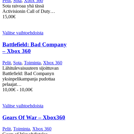
Pelit
,
Sota
,
Xbox 360
Sota raivoaa yhä tässä
Activisionin Call of Duty…
15,00
€
Valitse vaihtoehdoista
Battlefield: Bad Company
– Xbox 360
Pelit
,
Sota
,
Toiminta
,
Xbox 360
Lähitulevaisuuteen sijoittuvan
Battlefield: Bad Companyn
yksinpelikampanja pudottaa
pelaajat…
10,00
€
-
10,00
€
Valitse vaihtoehdoista
Gears Of War – Xbox360
Pelit
,
Toiminta
,
Xbox 360