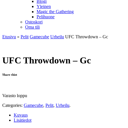
Blogi
Yleinen
Magic the Gathering
Pelihuone
Ostoskori
Oma tili
Etusivu
»
Pelit
Gamecube
Urheilu
UFC Throwdown – Gc
UFC Throwdown – Gc
Share thist
Varasto loppu
Categories:
Gamecube
,
Pelit
,
Urheilu
.
Kuvaus
Lisätiedot