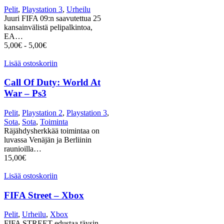
Pelit
,
Playstation 3
,
Urheilu
Juuri FIFA 09:n saavutettua 25
kansainvälistä pelipalkintoa,
EA…
5,00
€
-
5,00
€
Lisää ostoskoriin
Call Of Duty: World At
War – Ps3
Pelit
,
Playstation 2
,
Playstation 3
,
Sota
,
Sota
,
Toiminta
Räjähdysherkkää toimintaa on
luvassa Venäjän ja Berliinin
raunioilla…
15,00
€
Lisää ostoskoriin
FIFA Street – Xbox
Pelit
,
Urheilu
,
Xbox
FIFA STREET edustaa täysin