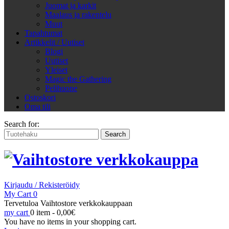
Juomat ja karkit
Maalaus ja rakentelu
Muut
Tapahtumat
Artikkelit / Uutiset
Blogi
Uutiset
Yleiset
Magic the Gathering
Pelihuone
Ostoskori
Oma tili
Search for:
Kirjaudu / Rekisteröidy
My Cart
0
Tervetuloa Vaihtostore verkkokauppaan
my cart
0 item -
0,00
€
You have no items in your shopping cart.