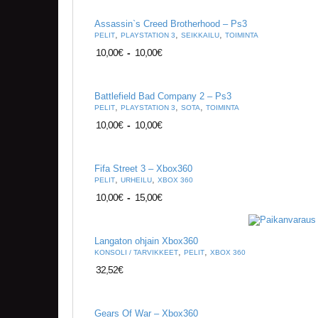
Assassin`s Creed Brotherhood – Ps3
,
,
,
PELIT
PLAYSTATION 3
SEIKKAILU
TOIMINTA
10,00
€
-
10,00
€
Battlefield Bad Company 2 – Ps3
,
,
,
PELIT
PLAYSTATION 3
SOTA
TOIMINTA
10,00
€
-
10,00
€
Fifa Street 3 – Xbox360
,
,
PELIT
URHEILU
XBOX 360
10,00
€
-
15,00
€
Langaton ohjain Xbox360
,
,
KONSOLI / TARVIKKEET
PELIT
XBOX 360
32,52
€
Gears Of War – Xbox360