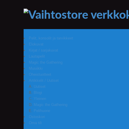
Pelit, konsolit ja tarvikkeet
Elokuvat
Kirjat / sarjakuvat
Lautapelit
Magic the Gathering
Musiikki
Oheistuotteet
Artikkelit / Uutiset
Uutiset
Blogi
Yleinen
Magic the Gathering
Pelihuone
Ostoskori
Oma tili