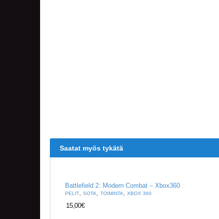
Saatat myös tykätä
Battlefield 2: Modern Combat – Xbox360
,
,
,
PELIT
SOTA
TOIMINTA
XBOX 360
15,00
€