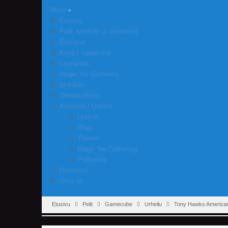
More
Etusivu
Pelit, konsolit ja tarvikkeet
Elokuvat
Kirjat / sarjakuvat
Lautapelit
Magic the Gathering
Musiikki
Oheistuotteet
Artikkelit / Uutiset
Uutiset
Blogi
Yleinen
Magic the Gathering
Pelihuone
Ostoskori
Oma tili
Etusivu
Pelit
Gamecube
Urheilu
Tony Hawks America