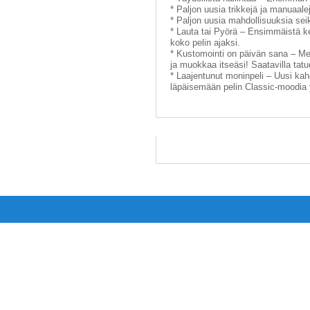
* Paljon uusia trikkejä ja manuaal
* Paljon uusia mahdollisuuksia sei
* Lauta tai Pyörä – Ensimmäistä k
koko pelin ajaksi.
* Kustomointi on päivän sana – Men
ja muokkaa itseäsi! Saatavilla tatuo
* Laajentunut moninpeli – Uusi ka
läpäisemään pelin Classic-moodia 