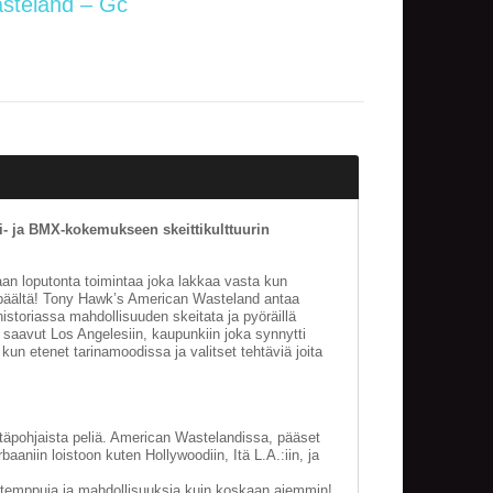
steland – Gc
i- ja BMX-kokemukseen skeittikulttuurin
taan loputonta toimintaa joka lakkaa vasta kun
s päältä! Tony Hawk’s American Wasteland antaa
istoriassa mahdollisuuden skeitata ja pyöräillä
aavut Los Angelesiin, kaupunkiin joka synnytti
a kun etenet tarinamoodissa ja valitset tehtäviä joita
ttäpohjaista peliä. American Wastelandissa, pääset
aniin loistoon kuten Hollywoodiin, Itä L.A.:iin, ja
 temppuja ja mahdollisuuksia kuin koskaan aiemmin!