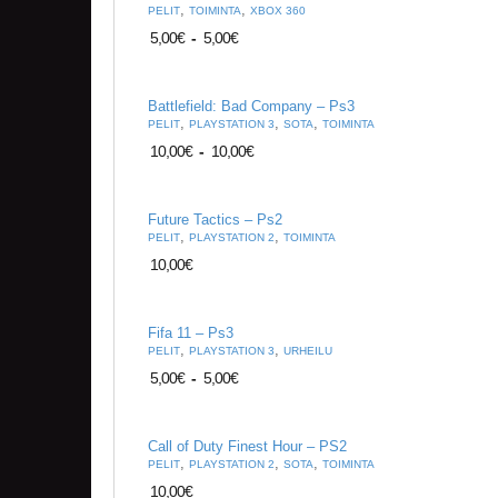
,
,
PELIT
TOIMINTA
XBOX 360
5,00
€
-
5,00
€
Battlefield: Bad Company – Ps3
,
,
,
PELIT
PLAYSTATION 3
SOTA
TOIMINTA
10,00
€
-
10,00
€
Future Tactics – Ps2
,
,
PELIT
PLAYSTATION 2
TOIMINTA
10,00
€
Fifa 11 – Ps3
,
,
PELIT
PLAYSTATION 3
URHEILU
5,00
€
-
5,00
€
Call of Duty Finest Hour – PS2
,
,
,
PELIT
PLAYSTATION 2
SOTA
TOIMINTA
10,00
€