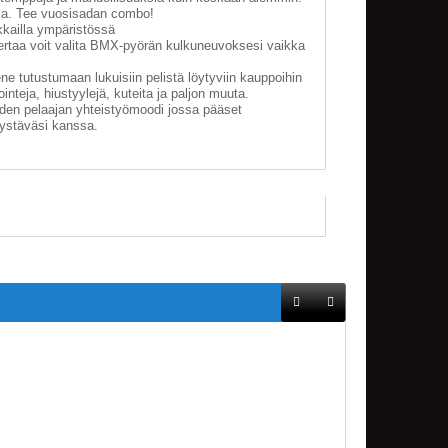
eja. Tee vuosisadan combo!
kkailla ympäristössä
ertaa voit valita BMX-pyörän kulkuneuvoksesi vaikka
e tutustumaan lukuisiin pelistä löytyviin kauppoihin
inteja, hiustyylejä, kuteita ja paljon muuta.
hden pelaajan yhteistyömoodi jossa pääset
ystäväsi kanssa.