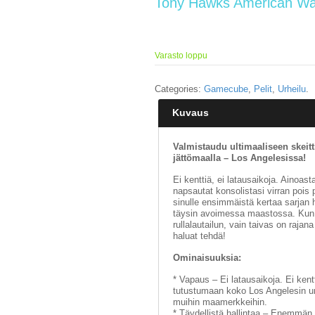
Tony Hawks American Wa
Varasto loppu
Categories:
Gamecube
,
Pelit
,
Urheilu
.
Kuvaus
Valmistaudu ultimaaliseen skeitt
jättömaalla – Los Angelesissa!
Ei kenttiä, ei latausaikoja. Ainoas
napsautat konsolistasi virran poi
sinulle ensimmäistä kertaa sarjan h
täysin avoimessa maastossa. Kun s
rullalautailun, vain taivas on rajan
haluat tehdä!
Ominaisuuksia:
* Vapaus – Ei latausaikoja. Ei ken
tutustumaan koko Los Angelesin urba
muihin maamerkkeihin.
* Täydellistä hallintaa – Enemmän