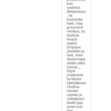
kuin
osallistut
lähitaisteluun
, tai
kuulustelet
heitä. Väijy
ja terrorisoi
vihollisia, tai
hyökkää
ilmasta
saaliisi
kimppuun
yksitellen ja
näet, miten
rikoskumppa
neiden pelko
kasvaa…
Käytä
ympäristöä
hyväksesi
kääntääksesi
vihollisia
toisiaan
vastaan ja
voittaaksesi
heidät jopa
ennen kuin
liityt