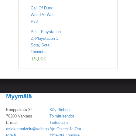
Call Of Duty:
World At War –
Ps3
Pelit
,
Playstation
2
,
Playstation 3
,
Sota
,
Sota
,
Toiminta
15,00
€
Myymälä
Kauppakatu 32
Käyttöehdot
78200 Varkaus
Toimitusehdot
E-mail:
Tietosuoja
asiakaspalvelu@vaihtos
Ajo-Ohjeet Ja Ota
tore.fi
Yhteyttä Lomake