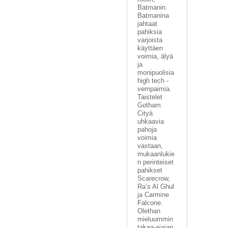
Batmanin.
Batmanina
jahtaat
pahiksia
varjoista
käyttäen
voimia, älyä
ja
monipuolisia
high tech -
vempaimia.
Taistelet
Gotham
Cityä
uhkaavia
pahoja
voimia
vastaan,
mukaanlukie
n perinteiset
pahikset
Scarecrow,
Ra’s Al Ghul
ja Carmine
Falcone.
Olethan
mieluummin
takaa-ajajan