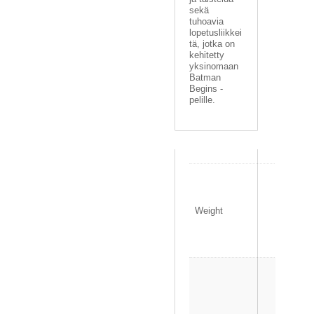
sekä
tuhoavia
lopetusliikkei
tä, jotka on
kehitetty
yksinomaan
Batman
Begins -
pelille.
0
.
1
Weight
4
0
k
g
1
3
.
5