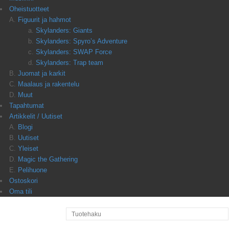
Oheistuotteet
Figuurit ja hahmot
Skylanders: Giants
Skylanders: Spyro’s Adventure
Skylanders: SWAP Force
Skylanders: Trap team
Juomat ja karkit
Maalaus ja rakentelu
Muut
Tapahtumat
Artikkelit / Uutiset
Blogi
Uutiset
Yleiset
Magic the Gathering
Pelihuone
Ostoskori
Oma tili