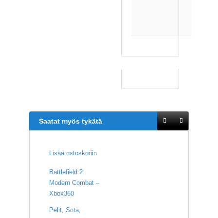
i
n
e
n
Saatat myös tykätä
Lisää ostoskoriin
Battlefield 2:
Modern Combat –
Xbox360
Pelit
,
Sota
,