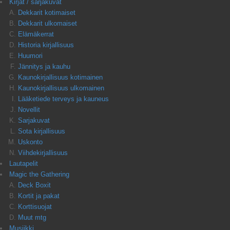
Kirjat / sarjakuvat
Dekkarit kotimaiset
Dekkarit ulkomaiset
Elämäkerrat
Historia kirjallisuus
Huumori
Jännitys ja kauhu
Kaunokirjallisuus kotimainen
Kaunokirjallisuus ulkomainen
Lääketiede terveys ja kauneus
Novellit
Sarjakuvat
Sota kirjallisuus
Uskonto
Viihdekirjallisuus
Lautapelit
Magic the Gathering
Deck Boxit
Kortit ja pakat
Korttisuojat
Muut mtg
Musiikki