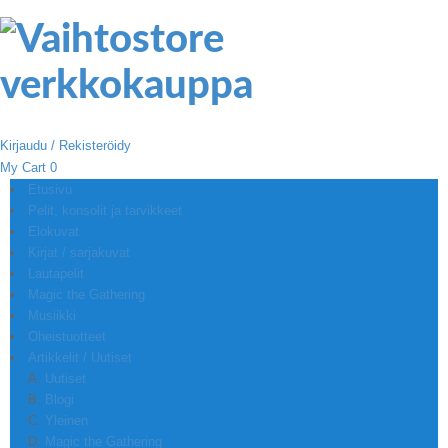
Kirjaudu / Rekisteröidy
My Cart
0
Etusivu
Pelit, konsolit ja tarvikkeet
Elokuvat
Kirjat / sarjakuvat
Lautapelit
Magic the Gathering
Musiikki
Oheistuotteet
Artikkelit / Uutiset
Uutiset
Blogi
Yleinen
Magic the Gathering