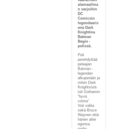
alamaailma
n varjoihin
DC
Comicsin
legendaaris
ena Dark
Knightina
Batman
Begin -
pelissä.
Peli
perehdyttää
pelaajan
Batman -
legendan
alkuperään ja
miten Dark
Knightsistä
tuli Gothamin
“hyvä
voima”.
Voit valita
sekä Bruce
Waynen että
hänen alter
egonsa
roolin,