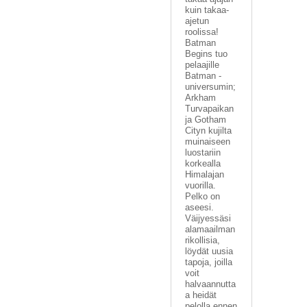
kuin takaa-
ajetun
roolissa!
Batman
Begins tuo
pelaajille
Batman -
universumin;
Arkham
Turvapaikan
ja Gotham
Cityn kujilta
muinaiseen
luostariin
korkealla
Himalajan
vuorilla.
Pelko on
aseesi.
Väijyessäsi
alamaailman
rikollisia,
löydät uusia
tapoja, joilla
voit
halvaannutta
a heidät
pelolla ennen