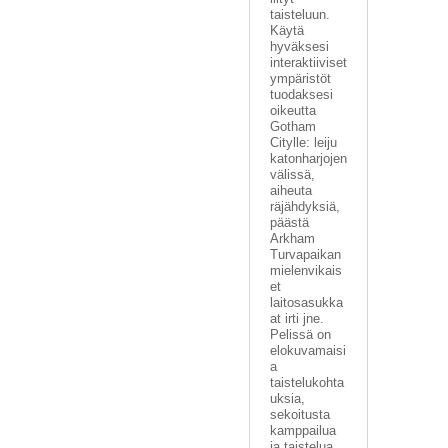
taisteluun.
Käytä
hyväksesi
interaktiiviset
ympäristöt
tuodaksesi
oikeutta
Gotham
Citylle: leiju
katonharjojen
välissä,
aiheuta
räjähdyksiä,
päästä
Arkham
Turvapaikan
mielenvikais
et
laitosasukka
at irti jne.
Pelissä on
elokuvamaisi
a
taistelukohta
uksia,
sekoitusta
kamppailua
ja taistelua