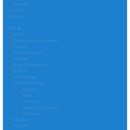
Pelihuone
Ostoskori
Oma tili
More
Etusivu
Pelit, konsolit ja tarvikkeet
Elokuvat
Kirjat / sarjakuvat
Lautapelit
Magic the Gathering
Musiikki
Oheistuotteet
Artikkelit / Uutiset
Uutiset
Blogi
Yleinen
Magic the Gathering
Pelihuone
Ostoskori
Oma tili