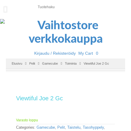
U
U
T
I
S
E
T
Kirjaudu / Rekisteröidy
My Cart
0
E
Etusivu
Pelit
Gamecube
Toiminta
Viewtiful Joe 2 Gc
T
U
S
I
V
U
Viewtiful Joe 2 Gc
P
E
L
Varasto loppu
I
Categories:
Gamecube
,
Pelit
,
Taistelu
,
Tasohyppely
,
T