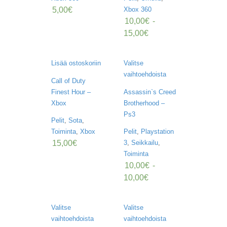
A
5,00
€
Xbox 360
T
10,00
€
-
H
E
15,00
€
R
I
N
Lisää ostoskoriin
Valitse
G
vaihtoehdoista
Call of Duty
M
Finest Hour –
Assassin`s Creed
U
Xbox
Brotherhood –
S
Ps3
I
Pelit
,
Sota
,
I
Toiminta
,
Xbox
Pelit
,
Playstation
K
15,00
€
3
,
Seikkailu
,
K
I
Toiminta
10,00
€
-
O
10,00
€
H
E
I
Valitse
Valitse
S
vaihtoehdoista
vaihtoehdoista
T