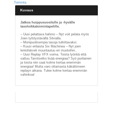
Toiminta
.
E
Kuvaus
L
O
Jatkoa huippusuositulle ja -hyvälle
K
tasoloikkatoimintapelille.
U
V
– Uusi pelattava hahmo – Nyt voit pelata myös
A
Joen tyttöystävällä Silvialla.
T
– Monipuolisempia tasoja tutkittavaksi.
– Kuusi erilaista Six Machinea – Nyt joen
lentohärveli muuntautuu eri muotoihin..
K
– Uusi Replay VFX voima. Toista lyöntiä että
I
sattuu.Tarvitsetko lisää energiaa? Syö purilainen
R
ja toista niin saat kolme kertaa enemmän
J
energiaa! Mutta varo ottamasta käkättimeen
A
replayn aikana. Tulee kolme kertaa enemmän
T
vahinkoa!
/
S
A
R
J
A
K
U