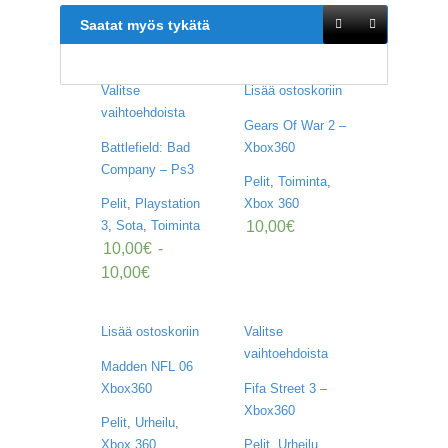
V
Saatat myös tykätä
A
T
L
Valitse
Lisää ostoskoriin
A
vaihtoehdoista
U
Gears Of War 2 –
T
Battlefield: Bad
Xbox360
A
Company – Ps3
P
Pelit
,
Toiminta
,
E
Pelit
,
Playstation
Xbox 360
L
10,00
€
3
,
Sota
,
Toiminta
I
10,00
€
-
T
10,00
€
M
A
G
Lisää ostoskoriin
Valitse
I
vaihtoehdoista
C
Madden NFL 06
T
Xbox360
Fifa Street 3 –
H
Xbox360
E
Pelit
,
Urheilu
,
G
Xbox 360
Pelit
,
Urheilu
,