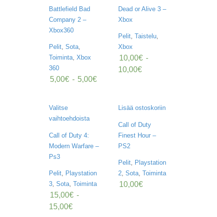
U
Battlefield Bad
Dead or Alive 3 –
O
Company 2 –
Xbox
T
T
Xbox360
Pelit
,
Taistelu
,
E
E
Pelit
,
Sota
,
Xbox
T
10,00
€
-
Toiminta
,
Xbox
360
10,00
€
T
5,00
€
-
5,00
€
A
P
A
Valitse
Lisää ostoskoriin
H
vaihtoehdoista
T
Call of Duty
U
Call of Duty 4:
Finest Hour –
M
A
Modern Warfare –
PS2
T
Ps3
Pelit
,
Playstation
Pelit
,
Playstation
2
,
Sota
,
Toiminta
A
10,00
€
R
3
,
Sota
,
Toiminta
T
15,00
€
-
I
15,00
€
K