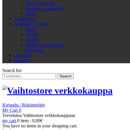
Juomat ja karkit
Maalaus ja rakentelu
Muut
Tapahtumat
Artikkelit / Uutiset
Blogi
Uutiset
Yleiset
Magic the Gathering
Pelihuone
Ostoskori
Oma tili
Search for:
Kirjaudu / Rekisteröidy
My Cart
0
Tervetuloa Vaihtostore verkkokauppaan
my cart
0 item -
0,00
€
You have no items in your shopping cart.