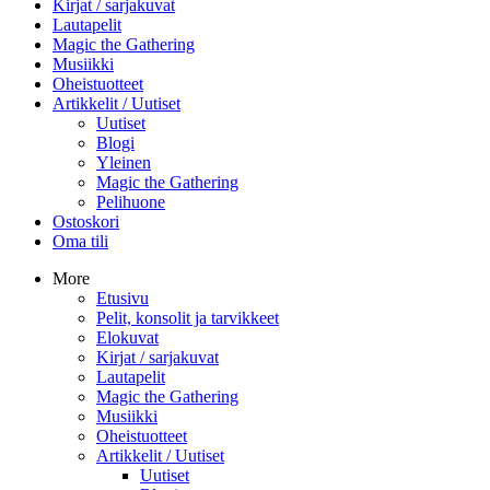
Kirjat / sarjakuvat
Lautapelit
Magic the Gathering
Musiikki
Oheistuotteet
Artikkelit / Uutiset
Uutiset
Blogi
Yleinen
Magic the Gathering
Pelihuone
Ostoskori
Oma tili
More
Etusivu
Pelit, konsolit ja tarvikkeet
Elokuvat
Kirjat / sarjakuvat
Lautapelit
Magic the Gathering
Musiikki
Oheistuotteet
Artikkelit / Uutiset
Uutiset