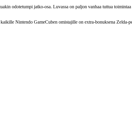
akin odotetumpi jatko-osa. Luvassa on paljon vanhaa tuttua toimintaa uus
si kaikille Nintendo GameCuben omistajille on extra-bonuksena Zelda-pe