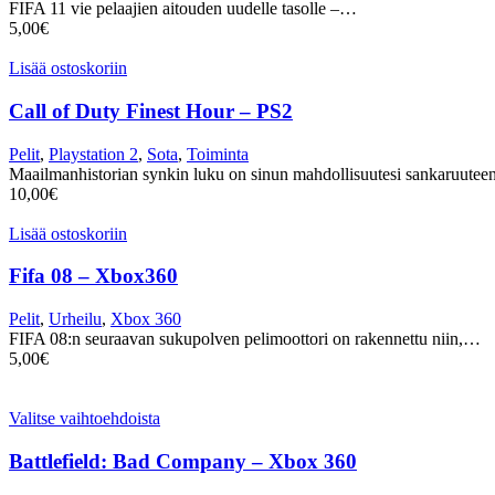
FIFA 11 vie pelaajien aitouden uudelle tasolle –…
5,00
€
Lisää ostoskoriin
Call of Duty Finest Hour – PS2
Pelit
,
Playstation 2
,
Sota
,
Toiminta
Maailmanhistorian synkin luku on sinun mahdollisuutesi sankaruut
10,00
€
Lisää ostoskoriin
Fifa 08 – Xbox360
Pelit
,
Urheilu
,
Xbox 360
FIFA 08:n seuraavan sukupolven pelimoottori on rakennettu niin,…
5,00
€
Valitse vaihtoehdoista
Battlefield: Bad Company – Xbox 360