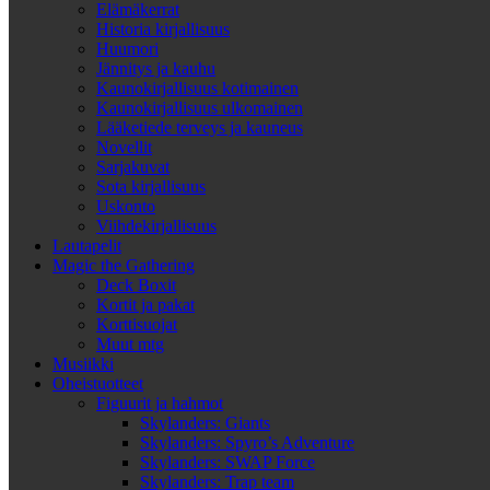
Elämäkerrat
Historia kirjallisuus
Huumori
Jännitys ja kauhu
Kaunokirjallisuus kotimainen
Kaunokirjallisuus ulkomainen
Lääketiede terveys ja kauneus
Novellit
Sarjakuvat
Sota kirjallisuus
Uskonto
Viihdekirjallisuus
Lautapelit
Magic the Gathering
Deck Boxit
Kortit ja pakat
Korttisuojat
Muut mtg
Musiikki
Oheistuotteet
Figuurit ja hahmot
Skylanders: Giants
Skylanders: Spyro’s Adventure
Skylanders: SWAP Force
Skylanders: Trap team