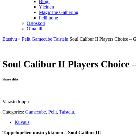
Blogi
Yleinen
Magic the Gathering
Pelihuone
Ostoskori
Oma tili
Etusivu
»
Pelit
Gamecube
Taistelu
Soul Calibur II Players Choice – 
Soul Calibur II Players Choice 
Share thist
Varasto loppu
Categories:
Gamecube
,
Pelit
,
Taistelu
.
Kuvaus
Tappelupelien uusin ykkönen – Soul Calibur II!