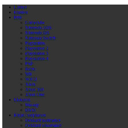
Uutiset
Etusivu
Pelit
Gamecube
Nintendo 3DS
Nintendo DS
Nintendo Switch
Playstation
Playstation 2
Playstation 3
Playstation 4
PSP
Retro
Wii
WII U
Xbox
Xbox 360
Xbox One
Elokuvat
Blu-ray
DVD
Kirjat / sarjakuvat
Dekkarit kotimaiset
Dekkarit ulkomaiset