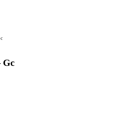
Gc
– Gc