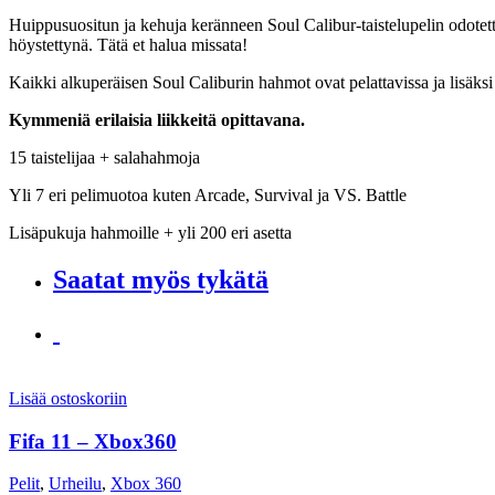
Huippusuositun ja kehuja keränneen Soul Calibur-taistelupelin odotettu
höystettynä. Tätä et halua missata!
Kaikki alkuperäisen Soul Caliburin hahmot ovat pelattavissa ja lisäk
Kymmeniä erilaisia liikkeitä opittavana.
15 taistelijaa + salahahmoja
Yli 7 eri pelimuotoa kuten Arcade, Survival ja VS. Battle
Lisäpukuja hahmoille + yli 200 eri asetta
Saatat myös tykätä
Lisää ostoskoriin
Fifa 11 – Xbox360
Pelit
,
Urheilu
,
Xbox 360