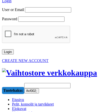
Login
User or Email
Password
CREATE NEW ACCOUNT
Tuotehaku:
Etusivu
Pelit, konsolit ja tarvikkeet
Elokuvat