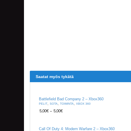
Saatat myös tykätä
Battlefield Bad Company 2 – Xbox360
,
,
,
PELIT
SOTA
TOIMINTA
XBOX 360
5,00
€
-
5,00
€
Call Of Duty 4: Modern Warfare 2 – Xbox360