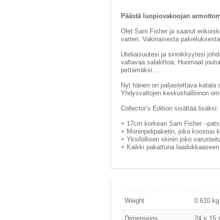
Päästä luopiovakoojan armottomat
Olet Sam Fisher ja saanut erikoisko
varten. Vakinaisesta palveluksesta
Uteliaisuutesi ja sinnikkyytesi jo
valtavaa salaliittoa. Huomaat joutu
pettämäksi…
Nyt hänen on paljastettava katala s
Yhdysvaltojen keskushallinnon om
Collector’s Edition sisältää lisäksi:
+ 17cm korkean Sam Fisher –pats
+ Moninpelipaketin, joka koostuu ko
+ Yksilöllisen skinin joko varusteit
+ Kaikki pakattuna laadukkaaseen 
Weight
0.610 kg
Dimensions
24 × 15 