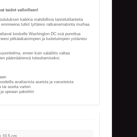
 taidot valloilleen!
ulutuksen kaikkia mahdollisia taistelutilanteita
 eronneena tutkit tyttäresi ratkaisematonta murhaa.
hdattavat keskelle Washington DC:ssä punottua
neesi pitkäaikaisimpien ja luotetuimpien ystäviesi
uunnitelma, ennen kuin salaliitto valtaa
ien päämääriensä toteuttamiseksi.
aan
odeilla avattavista aseista ja varusteista
a tai aseita varten
ja upeaan pakettiin
× 10.5 cm