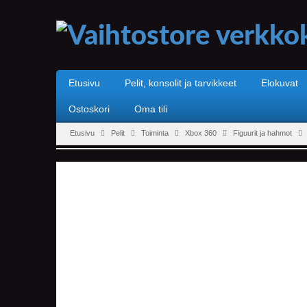
Etusivu
Pelit, konsolit ja tarvikkeet
Elokuvat
Ostoskori
Oma tili
Etusivu
Pelit
Toiminta
Xbox 360
Figuurit ja hahmot