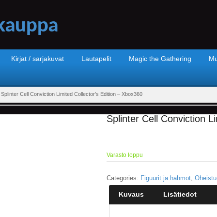
Kirjat / sarjakuvat
Lautapelit
Magic the Gathering
Mu
Splinter Cell Conviction Limited Collector’s Edition – Xbox360
Splinter Cell Conviction L
Varasto loppu
Categories:
Figuurit ja hahmot
,
Oheistu
Kuvaus
Lisätiedot