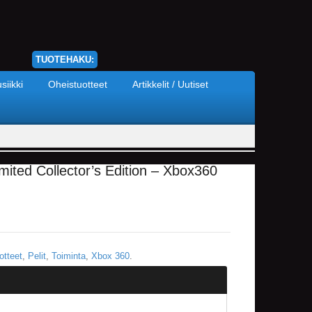
TUOTEHAKU:
siikki
Oheistuotteet
Artikkelit / Uutiset
imited Collector’s Edition – Xbox360
otteet
,
Pelit
,
Toiminta
,
Xbox 360
.