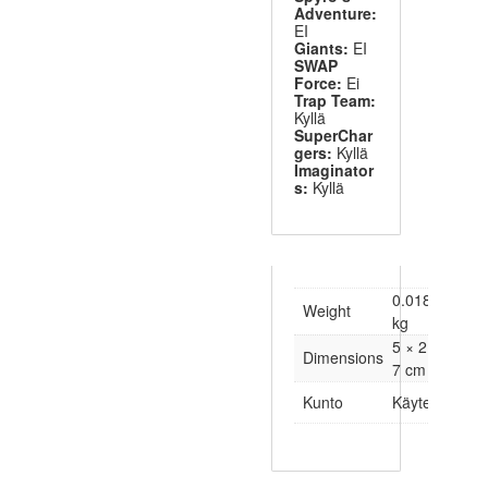
Adventure:
EI
Giants:
EI
SWAP
Force:
Ei
Trap Team:
Kyllä
SuperChar
gers:
Kyllä
Imaginator
s:
Kyllä
0.018
Weight
kg
5 × 2 ×
Dimensions
7 cm
Kunto
Käytetty