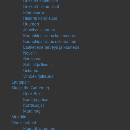
Dekkarit kotimaiset
Dekkarit ulkomaiset
Elämäkerrat
Historia kirjallisuus
Huumori
Jännitys ja kauhu
Kaunokirjallisuus kotimainen
Kaunokirjallisuus ulkomainen
Lääketiede terveys ja kauneus
Novellit
Sarjakuvat
Sota kirjallisuus
Uskonto
Viihdekirjallisuus
Lautapelit
Magic the Gathering
Deck Boxit
Kortit ja pakat
Korttisuojat
Muut mtg
Musiikki
Oheistuotteet
Figuurit ja hahmot