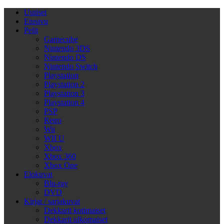
Uutiset
Etusivu
Pelit
Gamecube
Nintendo 3DS
Nintendo DS
Nintendo Switch
Playstation
Playstation 2
Playstation 3
Playstation 4
PSP
Retro
Wii
WII U
Xbox
Xbox 360
Xbox One
Elokuvat
Blu-ray
DVD
Kirjat / sarjakuvat
Dekkarit kotimaiset
Dekkarit ulkomaiset