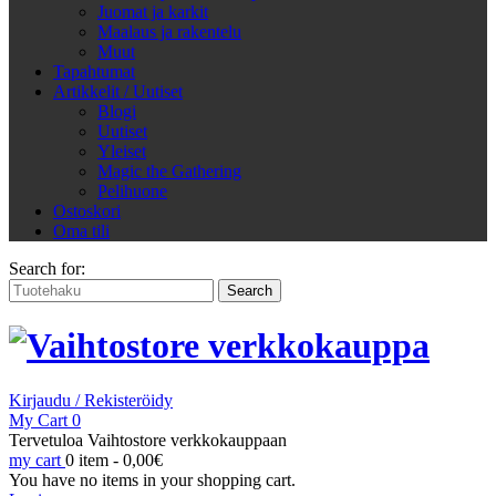
Juomat ja karkit
Maalaus ja rakentelu
Muut
Tapahtumat
Artikkelit / Uutiset
Blogi
Uutiset
Yleiset
Magic the Gathering
Pelihuone
Ostoskori
Oma tili
Search for:
Kirjaudu / Rekisteröidy
My Cart
0
Tervetuloa Vaihtostore verkkokauppaan
my cart
0 item -
0,00
€
You have no items in your shopping cart.