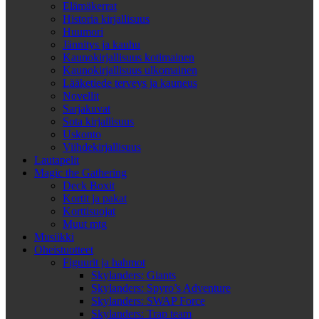
Elämäkerrat
Historia kirjallisuus
Huumori
Jännitys ja kauhu
Kaunokirjallisuus kotimainen
Kaunokirjallisuus ulkomainen
Lääketiede terveys ja kauneus
Novellit
Sarjakuvat
Sota kirjallisuus
Uskonto
Viihdekirjallisuus
Lautapelit
Magic the Gathering
Deck Boxit
Kortit ja pakat
Korttisuojat
Muut mtg
Musiikki
Oheistuotteet
Figuurit ja hahmot
Skylanders: Giants
Skylanders: Spyro’s Adventure
Skylanders: SWAP Force
Skylanders: Trap team