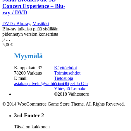
Concert Experience – Blu-
ray / DVD
DVD / Blu-ray
,
Musiikki
Blu-ray julkaisu pitää sisällään
pidennetyn version konsertista
ja…
5,00
€
Myymälä
Kauppakatu 32
Käyttöehdot
78200 Varkaus
Toimitusehdot
E-mail:
Tietosuoja
asiakaspalvelu@vaihtostore.fi
Ajo-Ohjeet Ja Ota
Yhteyttä Lomake
©2018 Vaihtostore
© 2014 WooCommerce Game Store Theme. All Rights Reverved.
3rd Footer 2
Tässä on kakkonen