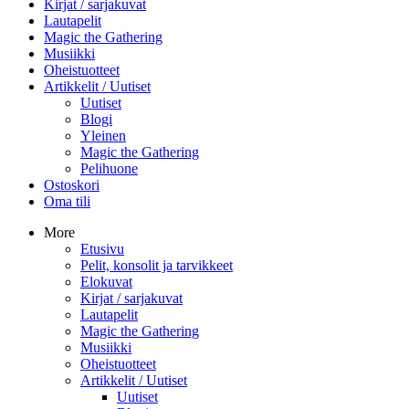
Kirjat / sarjakuvat
Lautapelit
Magic the Gathering
Musiikki
Oheistuotteet
Artikkelit / Uutiset
Uutiset
Blogi
Yleinen
Magic the Gathering
Pelihuone
Ostoskori
Oma tili
More
Etusivu
Pelit, konsolit ja tarvikkeet
Elokuvat
Kirjat / sarjakuvat
Lautapelit
Magic the Gathering
Musiikki
Oheistuotteet
Artikkelit / Uutiset
Uutiset