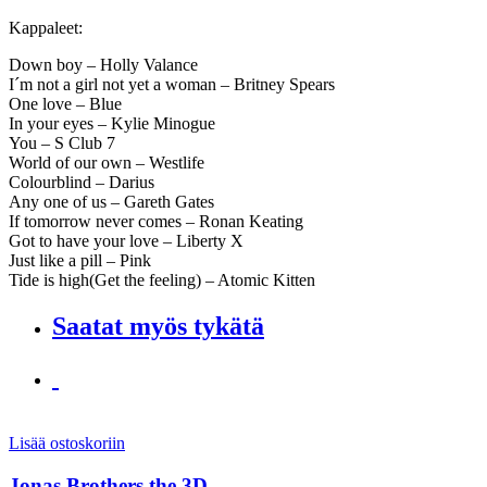
Kappaleet:
Down boy – Holly Valance
I´m not a girl not yet a woman – Britney Spears
One love – Blue
In your eyes – Kylie Minogue
You – S Club 7
World of our own – Westlife
Colourblind – Darius
Any one of us – Gareth Gates
If tomorrow never comes – Ronan Keating
Got to have your love – Liberty X
Just like a pill – Pink
Tide is high(Get the feeling) – Atomic Kitten
Saatat myös tykätä
Lisää ostoskoriin
Jonas Brothers the 3D