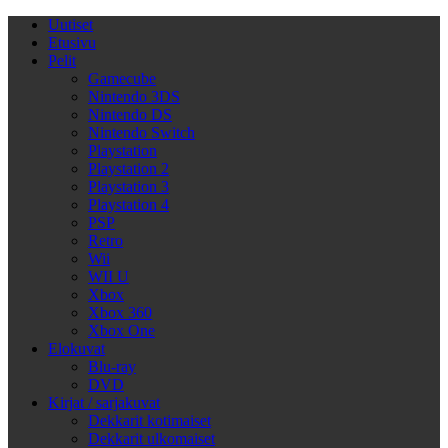
Uutiset
Etusivu
Pelit
Gamecube
Nintendo 3DS
Nintendo DS
Nintendo Switch
Playstation
Playstation 2
Playstation 3
Playstation 4
PSP
Retro
Wii
WII U
Xbox
Xbox 360
Xbox One
Elokuvat
Blu-ray
DVD
Kirjat / sarjakuvat
Dekkarit kotimaiset
Dekkarit ulkomaiset