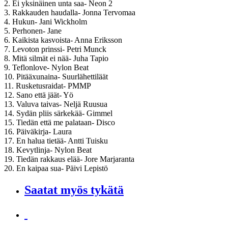
2. Ei yksinäinen unta saa- Neon 2
3. Rakkauden haudalla- Jonna Tervomaa
4. Hukun- Jani Wickholm
5. Perhonen- Jane
6. Kaikista kasvoista- Anna Eriksson
7. Levoton prinssi- Petri Munck
8. Mitä silmät ei nää- Juha Tapio
9. Teflonlove- Nylon Beat
10. Pitääxunaina- Suurlähettiläät
11. Rusketusraidat- PMMP
12. Sano että jäät- Yö
13. Valuva taivas- Neljä Ruusua
14. Sydän pliis särkekää- Gimmel
15. Tiedän että me palataan- Disco
16. Päiväkirja- Laura
17. En halua tietää- Antti Tuisku
18. Kevytlinja- Nylon Beat
19. Tiedän rakkaus elää- Jore Marjaranta
20. En kaipaa sua- Päivi Lepistö
Saatat myös tykätä