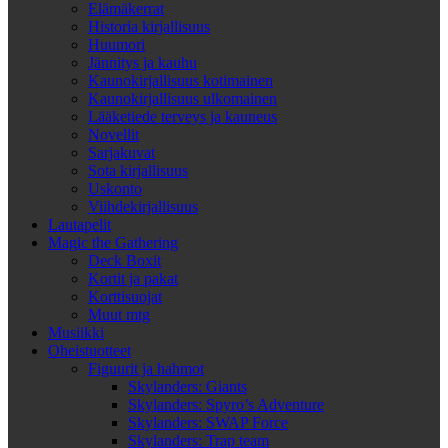
Elämäkerrat
Historia kirjallisuus
Huumori
Jännitys ja kauhu
Kaunokirjallisuus kotimainen
Kaunokirjallisuus ulkomainen
Lääketiede terveys ja kauneus
Novellit
Sarjakuvat
Sota kirjallisuus
Uskonto
Viihdekirjallisuus
Lautapelit
Magic the Gathering
Deck Boxit
Kortit ja pakat
Korttisuojat
Muut mtg
Musiikki
Oheistuotteet
Figuurit ja hahmot
Skylanders: Giants
Skylanders: Spyro’s Adventure
Skylanders: SWAP Force
Skylanders: Trap team