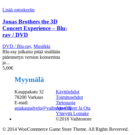
Lisää ostoskoriin
Jonas Brothers the 3D
Concert Experience – Blu-
ray / DVD
DVD / Blu-ray
,
Musiikki
Blu-ray julkaisu pitää sisällään
pidennetyn version konsertista
ja…
5,00
€
Myymälä
Kauppakatu 32
Käyttöehdot
78200 Varkaus
Toimitusehdot
E-mail:
Tietosuoja
asiakaspalvelu@vaihtostore.fi
Ajo-Ohjeet Ja Ota
Yhteyttä Lomake
©2018 Vaihtostore
© 2014 WooCommerce Game Store Theme. All Rights Reverved.