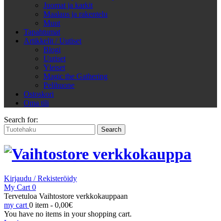
Juomat ja karkit
Maalaus ja rakentelu
Muut
Tapahtumat
Artikkelit / Uutiset
Blogi
Uutiset
Yleiset
Magic the Gathering
Pelihuone
Ostoskori
Oma tili
Search for:
Kirjaudu / Rekisteröidy
My Cart
0
Tervetuloa Vaihtostore verkkokauppaan
my cart
0 item -
0,00
€
You have no items in your shopping cart.