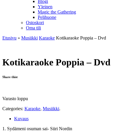
Blogi
Yleinen
Magic the Gathering
Pelihuone
Ostoskori
Oma tili
Etusivu
»
Musiikki
Karaoke
Kotikaraoke Poppia – Dvd
Kotikaraoke Poppia – Dvd
Share thist
Varasto loppu
Categories:
Karaoke
,
Musiikki
.
Kuvaus
1. Sydämeni osuman sai- Siiri Nordin