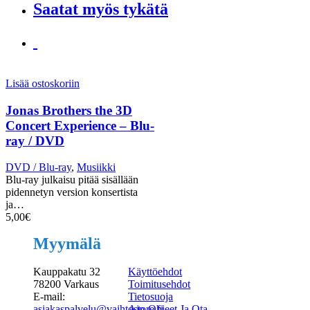
Saatat myös tykätä
Lisää ostoskoriin
Jonas Brothers the 3D
Concert Experience – Blu-
ray / DVD
DVD / Blu-ray
,
Musiikki
Blu-ray julkaisu pitää sisällään
pidennetyn version konsertista
ja…
5,00
€
Myymälä
Kauppakatu 32
Käyttöehdot
78200 Varkaus
Toimitusehdot
E-mail:
Tietosuoja
asiakaspalvelu@vaihtostore.fi
Ajo-Ohjeet Ja Ota