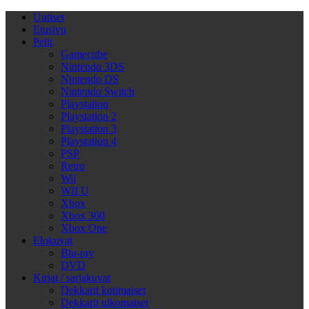
Uutiset
Etusivu
Pelit
Gamecube
Nintendo 3DS
Nintendo DS
Nintendo Switch
Playstation
Playstation 2
Playstation 3
Playstation 4
PSP
Retro
Wii
WII U
Xbox
Xbox 360
Xbox One
Elokuvat
Blu-ray
DVD
Kirjat / sarjakuvat
Dekkarit kotimaiset
Dekkarit ulkomaiset