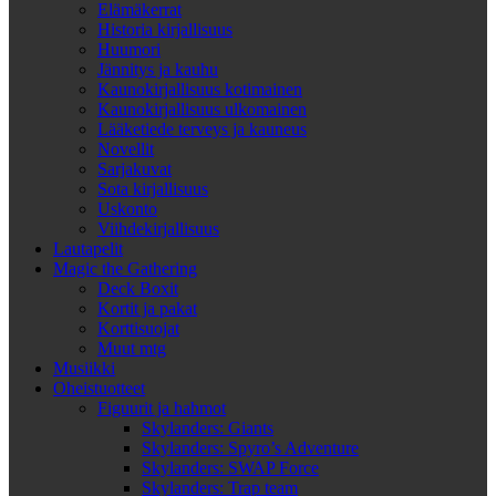
Elämäkerrat
Historia kirjallisuus
Huumori
Jännitys ja kauhu
Kaunokirjallisuus kotimainen
Kaunokirjallisuus ulkomainen
Lääketiede terveys ja kauneus
Novellit
Sarjakuvat
Sota kirjallisuus
Uskonto
Viihdekirjallisuus
Lautapelit
Magic the Gathering
Deck Boxit
Kortit ja pakat
Korttisuojat
Muut mtg
Musiikki
Oheistuotteet
Figuurit ja hahmot
Skylanders: Giants
Skylanders: Spyro’s Adventure
Skylanders: SWAP Force
Skylanders: Trap team