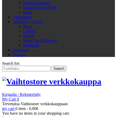
Juomat ja karkit
Maalaus ja rakentelu
Muut
Tapahtumat
Artikkelit / Uutiset
Blogi
Uutiset
Yleiset
Magic the Gathering
Pelihuone
Ostoskori
Oma tili
Search for:
Kirjaudu / Rekisteröidy
My Cart
0
Tervetuloa Vaihtostore verkkokauppaan
my cart
0 item -
0,00
€
You have no items in your shopping cart.