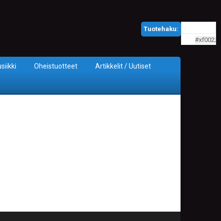
Tuotehaku:
siikki
Oheistuotteet
Artikkelit / Uutiset