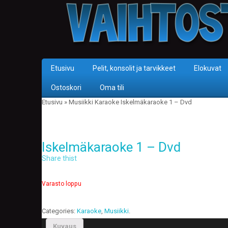
Etusivu
Pelit, konsolit ja tarvikkeet
Elokuvat
Ostoskori
Oma tili
Etusivu
»
Musiikki
Karaoke
Iskelmäkaraoke 1 – Dvd
Iskelmäkaraoke 1 – Dvd
Share thist
Varasto loppu
Categories:
Karaoke
,
Musiikki
.
Kuvaus