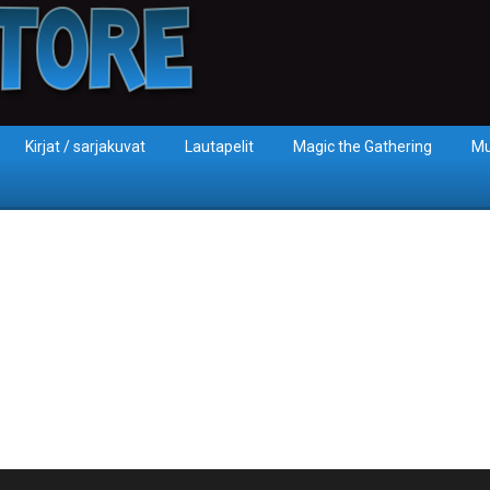
Kirjat / sarjakuvat
Lautapelit
Magic the Gathering
Mu