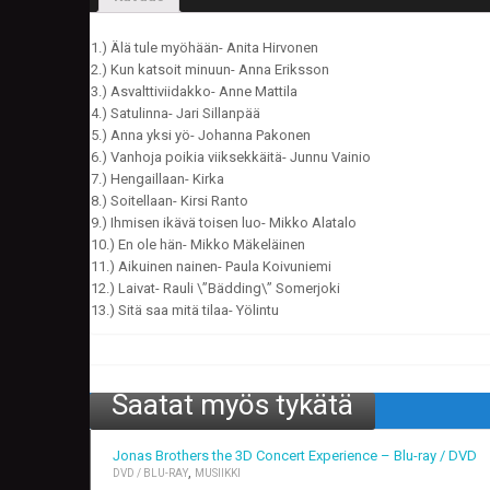
1.) Älä tule myöhään- Anita Hirvonen
2.) Kun katsoit minuun- Anna Eriksson
3.) Asvalttiviidakko- Anne Mattila
4.) Satulinna- Jari Sillanpää
5.) Anna yksi yö- Johanna Pakonen
6.) Vanhoja poikia viiksekkäitä- Junnu Vainio
7.) Hengaillaan- Kirka
8.) Soitellaan- Kirsi Ranto
9.) Ihmisen ikävä toisen luo- Mikko Alatalo
10.) En ole hän- Mikko Mäkeläinen
11.) Aikuinen nainen- Paula Koivuniemi
12.) Laivat- Rauli \”Bädding\” Somerjoki
13.) Sitä saa mitä tilaa- Yölintu
Saatat myös tykätä
Jonas Brothers the 3D Concert Experience – Blu-ray / DVD
,
DVD / BLU-RAY
MUSIIKKI