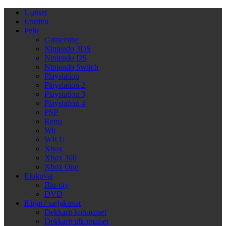
Uutiset
Etusivu
Pelit
Gamecube
Nintendo 3DS
Nintendo DS
Nintendo Switch
Playstation
Playstation 2
Playstation 3
Playstation 4
PSP
Retro
Wii
WII U
Xbox
Xbox 360
Xbox One
Elokuvat
Blu-ray
DVD
Kirjat / sarjakuvat
Dekkarit kotimaiset
Dekkarit ulkomaiset