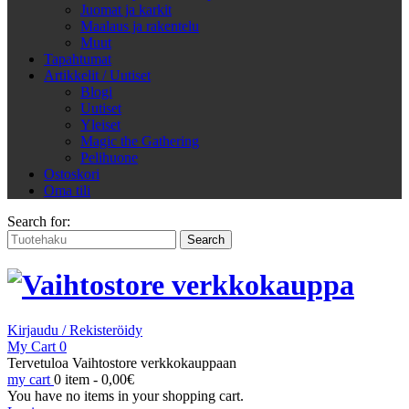
Juomat ja karkit
Maalaus ja rakentelu
Muut
Tapahtumat
Artikkelit / Uutiset
Blogi
Uutiset
Yleiset
Magic the Gathering
Pelihuone
Ostoskori
Oma tili
Search for:
Kirjaudu / Rekisteröidy
My Cart
0
Tervetuloa Vaihtostore verkkokauppaan
my cart
0 item -
0,00
€
You have no items in your shopping cart.