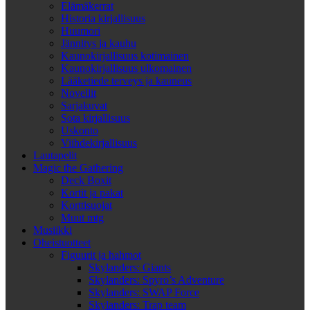
Elämäkerrat
Historia kirjallisuus
Huumori
Jännitys ja kauhu
Kaunokirjallisuus kotimainen
Kaunokirjallisuus ulkomainen
Lääketiede terveys ja kauneus
Novellit
Sarjakuvat
Sota kirjallisuus
Uskonto
Viihdekirjallisuus
Lautapelit
Magic the Gathering
Deck Boxit
Kortit ja pakat
Korttisuojat
Muut mtg
Musiikki
Oheistuotteet
Figuurit ja hahmot
Skylanders: Giants
Skylanders: Spyro’s Adventure
Skylanders: SWAP Force
Skylanders: Trap team