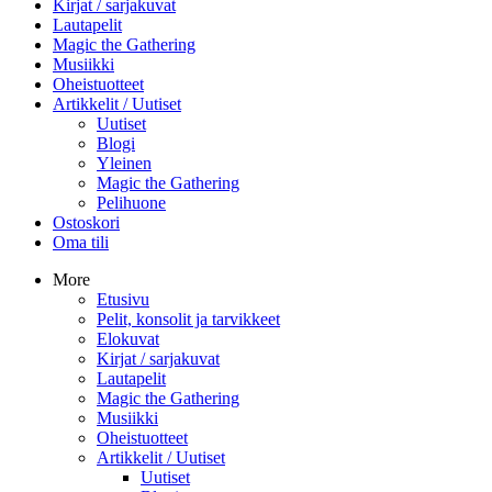
Kirjat / sarjakuvat
Lautapelit
Magic the Gathering
Musiikki
Oheistuotteet
Artikkelit / Uutiset
Uutiset
Blogi
Yleinen
Magic the Gathering
Pelihuone
Ostoskori
Oma tili
More
Etusivu
Pelit, konsolit ja tarvikkeet
Elokuvat
Kirjat / sarjakuvat
Lautapelit
Magic the Gathering
Musiikki
Oheistuotteet
Artikkelit / Uutiset
Uutiset