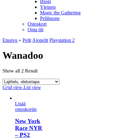
Blogi
Yleinen
Magic the Gathering
Pelihuone
Ostoskori
Oma tili
Etusivu
»
Pelit
Ajopelit
Playstation 2
Wanadoo
Show all 2 Result
Grid view
List view
Lisää
ostoskoriin
New York
Race NYR
– PS2