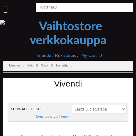
U
U
T
I
S
E
T
Kirjaudu / Rekisteröidy
My Cart
0
Etusivu
Pelit
Xbox
Toiminta
E
T
U
Vivendi
S
I
V
U
SHOW ALL 8 RESULT
P
Grid view
List view
E
L
I
T