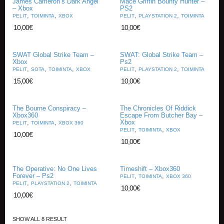
James Cameron’s Dark Angel
Mace Griffin Bounty Hunter –
– Xbox
PS2
,
,
,
,
PELIT
TOIMINTA
XBOX
PELIT
PLAYSTATION 2
TOIMINTA
E
L
10,00
€
10,00
€
O
K
U
SWAT Global Strike Team –
SWAT: Global Strike Team –
Xbox
Ps2
V
,
,
,
,
,
PELIT
SOTA
TOIMINTA
XBOX
PELIT
PLAYSTATION 2
TOIMINTA
A
15,00
€
10,00
€
T
K
The Bourne Conspiracy –
The Chronicles Of Riddick
I
Xbox360
Escape From Butcher Bay –
R
,
,
Xbox
PELIT
TOIMINTA
XBOX 360
,
,
J
PELIT
TOIMINTA
XBOX
10,00
€
A
10,00
€
T
/
S
The Operative: No One Lives
Timeshift – Xbox360
A
Forever – Ps2
,
,
PELIT
TOIMINTA
XBOX 360
,
,
R
PELIT
PLAYSTATION 2
TOIMINTA
10,00
€
J
10,00
€
A
K
U
SHOW ALL 8 RESULT