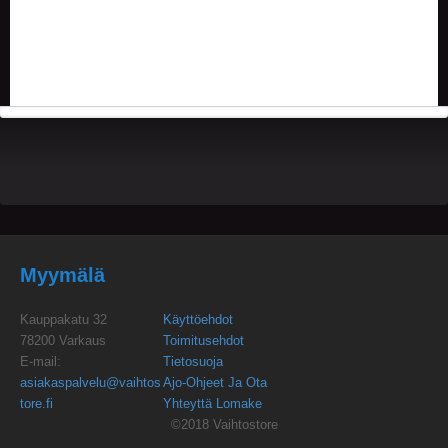
V
A
T
L
A
U
T
A
P
E
L
I
T
Myymälä
M
A
Kauppakatu 32
Käyttöehdot
G
78200 Varkaus
Toimitusehdot
I
E-mail:
Tietosuoja
C
asiakaspalvelu@vaihtos
Ajo-Ohjeet Ja Ota
T
H
tore.fi
Yhteyttä Lomake
E
©2018 Vaihtostore
G