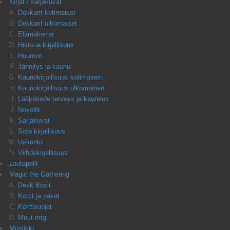
Kirjat / sarjakuvat
Dekkarit kotimaiset
Dekkarit ulkomaiset
Elämäkerrat
Historia kirjallisuus
Huumori
Jännitys ja kauhu
Kaunokirjallisuus kotimainen
Kaunokirjallisuus ulkomainen
Lääketiede terveys ja kauneus
Novellit
Sarjakuvat
Sota kirjallisuus
Uskonto
Viihdekirjallisuus
Lautapelit
Magic the Gathering
Deck Boxit
Kortit ja pakat
Korttisuojat
Muut mtg
Musiikki