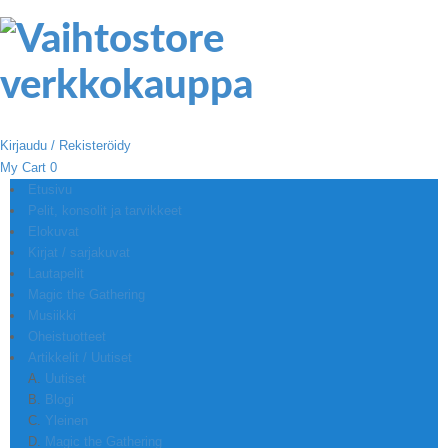
Kirjaudu / Rekisteröidy
My Cart
0
Etusivu
Pelit, konsolit ja tarvikkeet
Elokuvat
Kirjat / sarjakuvat
Lautapelit
Magic the Gathering
Musiikki
Oheistuotteet
Artikkelit / Uutiset
Uutiset
Blogi
Yleinen
Magic the Gathering