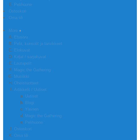
Pelihuone
Ostoskori
Oma tili
More
Etusivu
Pelit, konsolit ja tarvikkeet
Elokuvat
Kirjat / sarjakuvat
Lautapelit
Magic the Gathering
Musiikki
Oheistuotteet
Artikkelit / Uutiset
Uutiset
Blogi
Yleinen
Magic the Gathering
Pelihuone
Ostoskori
Oma tili