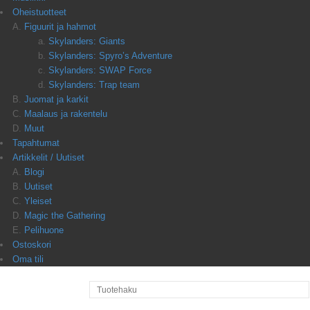
Oheistuotteet
Figuurit ja hahmot
Skylanders: Giants
Skylanders: Spyro’s Adventure
Skylanders: SWAP Force
Skylanders: Trap team
Juomat ja karkit
Maalaus ja rakentelu
Muut
Tapahtumat
Artikkelit / Uutiset
Blogi
Uutiset
Yleiset
Magic the Gathering
Pelihuone
Ostoskori
Oma tili