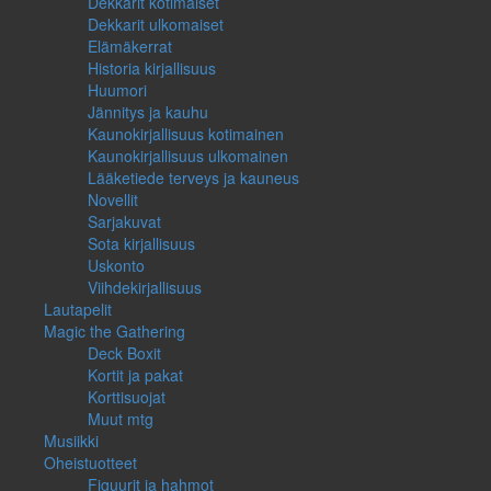
Dekkarit kotimaiset
Dekkarit ulkomaiset
Elämäkerrat
Historia kirjallisuus
Huumori
Jännitys ja kauhu
Kaunokirjallisuus kotimainen
Kaunokirjallisuus ulkomainen
Lääketiede terveys ja kauneus
Novellit
Sarjakuvat
Sota kirjallisuus
Uskonto
Viihdekirjallisuus
Lautapelit
Magic the Gathering
Deck Boxit
Kortit ja pakat
Korttisuojat
Muut mtg
Musiikki
Oheistuotteet
Figuurit ja hahmot