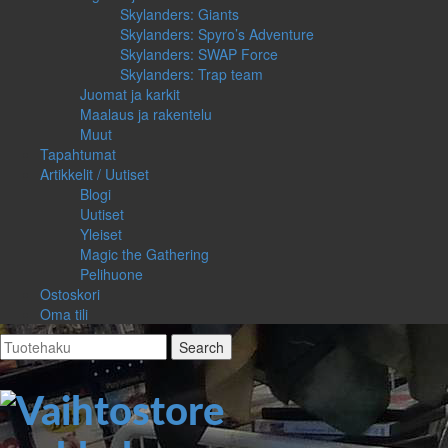
Skylanders: Giants
Skylanders: Spyro’s Adventure
Skylanders: SWAP Force
Skylanders: Trap team
Juomat ja karkit
Maalaus ja rakentelu
Muut
Tapahtumat
Artikkelit / Uutiset
Blogi
Uutiset
Yleiset
Magic the Gathering
Pelihuone
Ostoskori
Oma tili
Search
for: