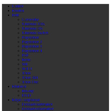
Uutiset
Etusivu
Pelit
Gamecube
Nintendo 3DS
Nintendo DS
Nintendo Switch
Playstation
Playstation 2
Playstation 3
Playstation 4
PSP
Retro
Wii
WII U
Xbox
Xbox 360
Xbox One
Elokuvat
Blu-ray
DVD
Kirjat / sarjakuvat
Dekkarit kotimaiset
Dekkarit ulkomaiset