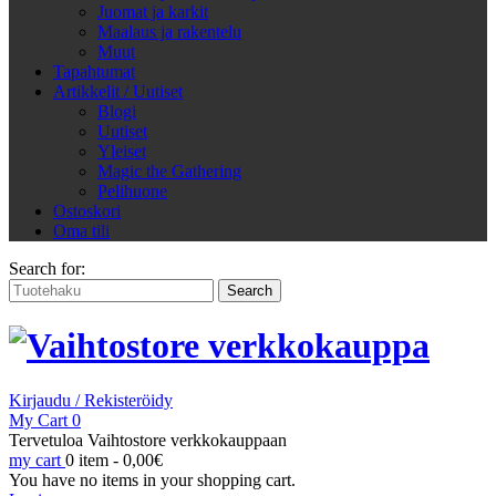
Juomat ja karkit
Maalaus ja rakentelu
Muut
Tapahtumat
Artikkelit / Uutiset
Blogi
Uutiset
Yleiset
Magic the Gathering
Pelihuone
Ostoskori
Oma tili
Search for:
Kirjaudu / Rekisteröidy
My Cart
0
Tervetuloa Vaihtostore verkkokauppaan
my cart
0 item -
0,00
€
You have no items in your shopping cart.