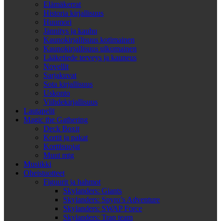
Elämäkerrat
Historia kirjallisuus
Huumori
Jännitys ja kauhu
Kaunokirjallisuus kotimainen
Kaunokirjallisuus ulkomainen
Lääketiede terveys ja kauneus
Novellit
Sarjakuvat
Sota kirjallisuus
Uskonto
Viihdekirjallisuus
Lautapelit
Magic the Gathering
Deck Boxit
Kortit ja pakat
Korttisuojat
Muut mtg
Musiikki
Oheistuotteet
Figuurit ja hahmot
Skylanders: Giants
Skylanders: Spyro’s Adventure
Skylanders: SWAP Force
Skylanders: Trap team