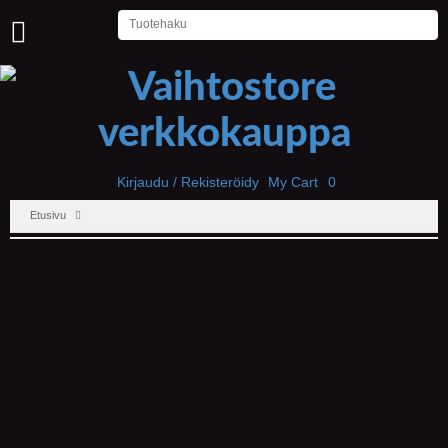
U
U
T
I
S
E
T
Kirjaudu / Rekisteröidy
My Cart
0
Etusivu
E
T
U
S
I
V
U
P
E
L
I
T