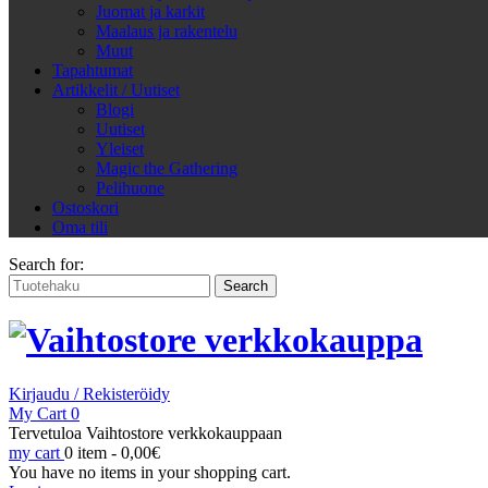
Juomat ja karkit
Maalaus ja rakentelu
Muut
Tapahtumat
Artikkelit / Uutiset
Blogi
Uutiset
Yleiset
Magic the Gathering
Pelihuone
Ostoskori
Oma tili
Search for:
Kirjaudu / Rekisteröidy
My Cart
0
Tervetuloa Vaihtostore verkkokauppaan
my cart
0 item -
0,00
€
You have no items in your shopping cart.