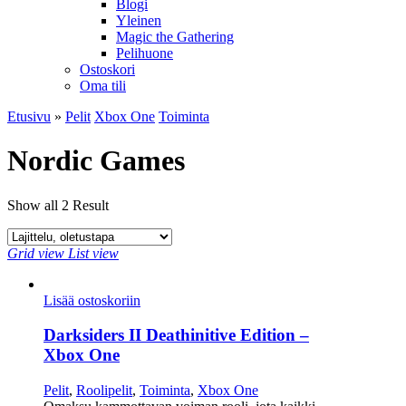
Blogi
Yleinen
Magic the Gathering
Pelihuone
Ostoskori
Oma tili
Etusivu
»
Pelit
Xbox One
Toiminta
Nordic Games
Show all 2 Result
Grid view
List view
Lisää ostoskoriin
Darksiders II Deathinitive Edition –
Xbox One
Pelit
,
Roolipelit
,
Toiminta
,
Xbox One