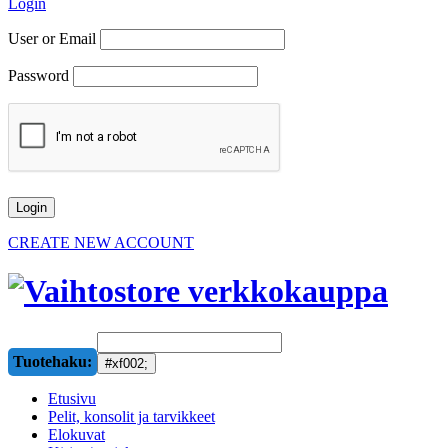
Login
User or Email
Password
CREATE NEW ACCOUNT
Tuotehaku:
Etusivu
Pelit, konsolit ja tarvikkeet
Elokuvat