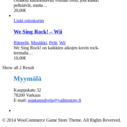
Omaksu kammottavan voiman rooli, jota kaikki
pelkäävät, mutta…
20,00
€
Lisää ostoskoriin
We Sing Rock! – Wii
Bilepelit
,
Musiikki
,
Pelit
,
Wii
We Sing Rock! on kaikkien aikojen kovin rock-
teemalla…
10,00
€
Show all 2 Result
Myymälä
Kauppakatu 32
78200 Varkaus
E-mail:
asiakaspalvelu@vaihtostore.fi
© 2014 WooCommerce Game Store Theme. All Rights Reverved.