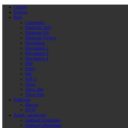
Uutiset
Etusivu
Pelit
Gamecube
Nintendo 3DS
Nintendo DS
Nintendo Switch
Playstation
Playstation 2
Playstation 3
Playstation 4
PSP
Retro
Wii
WII U
Xbox
Xbox 360
Xbox One
Elokuvat
Blu-ray
DVD
Kirjat / sarjakuvat
Dekkarit kotimaiset
Dekkarit ulkomaiset