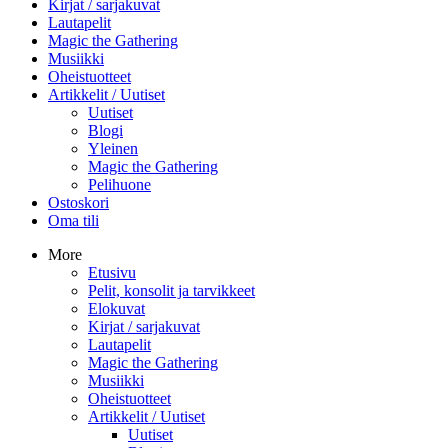
Kirjat / sarjakuvat
Lautapelit
Magic the Gathering
Musiikki
Oheistuotteet
Artikkelit / Uutiset
Uutiset
Blogi
Yleinen
Magic the Gathering
Pelihuone
Ostoskori
Oma tili
More
Etusivu
Pelit, konsolit ja tarvikkeet
Elokuvat
Kirjat / sarjakuvat
Lautapelit
Magic the Gathering
Musiikki
Oheistuotteet
Artikkelit / Uutiset
Uutiset