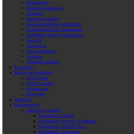
Elämäkerrat
Historia kirjallisuus
Huumori
Jännitys ja kauhu
Kaunokirjallisuus kotimainen
Kaunokirjallisuus ulkomainen
Lääketiede terveys ja kauneus
Novellit
Sarjakuvat
Sota kirjallisuus
Uskonto
Viihdekirjallisuus
Lautapelit
Magic the Gathering
Deck Boxit
Kortit ja pakat
Korttisuojat
Muut mtg
Musiikki
Oheistuotteet
Figuurit ja hahmot
Skylanders: Giants
Skylanders: Spyro’s Adventure
Skylanders: SWAP Force
Skylanders: Trap team