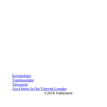
Käyttöehdot
Toimitusehdot
Tietosuoja
Ajo-Ohjeet Ja Ota Yhteyttä Lomake
©2018 Vaihtostore