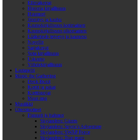
Elämäkerrat
Historia kirjallisuus
Huumori
Jännitys ja kauhu
Kaunokirjallisuus kotimainen
Kaunokirjallisuus ulkomainen
Lääketiede terveys ja kauneus
Novellit
Sarjakuvat
Sota kirjallisuus
Uskonto
Viihdekirjallisuus
Lautapelit
Magic the Gathering
Deck Boxit
Kortit ja pakat
Korttisuojat
Muut mtg
Musiikki
Oheistuotteet
Figuurit ja hahmot
Skylanders: Giants
Skylanders: Spyro’s Adventure
Skylanders: SWAP Force
Skylanders: Trap team