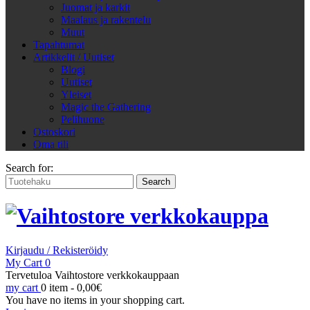
Juomat ja karkit
Maalaus ja rakentelu
Muut
Tapahtumat
Artikkelit / Uutiset
Blogi
Uutiset
Yleiset
Magic the Gathering
Pelihuone
Ostoskori
Oma tili
Search for:
Kirjaudu / Rekisteröidy
My Cart
0
Tervetuloa Vaihtostore verkkokauppaan
my cart
0 item -
0,00
€
You have no items in your shopping cart.