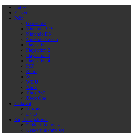
Uutiset
Etusivu
Pelit
Gamecube
Nintendo 3DS
Nintendo DS
Nintendo Switch
Playstation
Playstation 2
Playstation 3
Playstation 4
PSP
Retro
Wii
WII U
Xbox
Xbox 360
Xbox One
Elokuvat
Blu-ray
DVD
Kirjat / sarjakuvat
Dekkarit kotimaiset
Dekkarit ulkomaiset