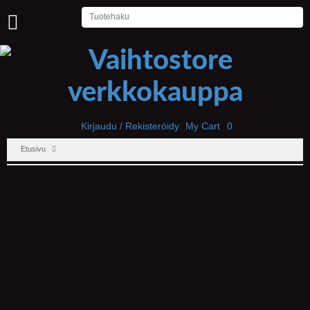
U
U
T
I
S
E
T
Kirjaudu / Rekisteröidy
My Cart
0
Etusivu
E
T
U
S
I
V
U
P
E
L
I
T