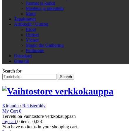
Juomat ja karkit
Maalaus ja rakentelu
Muut
Tapahtumat
Artikkelit / Uutiset
Blogi
Uutiset
Yleiset
Magic the Gathering
Pelihuone
Ostoskori
Oma tili
Search for:
Kirjaudu / Rekisteröidy
My Cart
0
Tervetuloa Vaihtostore verkkokauppaan
my cart
0 item -
0,00
€
You have no items in your shopping cart.