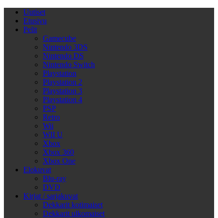
Uutiset
Etusivu
Pelit
Gamecube
Nintendo 3DS
Nintendo DS
Nintendo Switch
Playstation
Playstation 2
Playstation 3
Playstation 4
PSP
Retro
Wii
WII U
Xbox
Xbox 360
Xbox One
Elokuvat
Blu-ray
DVD
Kirjat / sarjakuvat
Dekkarit kotimaiset
Dekkarit ulkomaiset