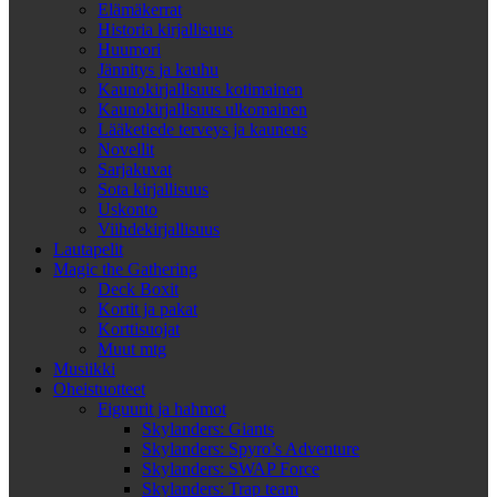
Elämäkerrat
Historia kirjallisuus
Huumori
Jännitys ja kauhu
Kaunokirjallisuus kotimainen
Kaunokirjallisuus ulkomainen
Lääketiede terveys ja kauneus
Novellit
Sarjakuvat
Sota kirjallisuus
Uskonto
Viihdekirjallisuus
Lautapelit
Magic the Gathering
Deck Boxit
Kortit ja pakat
Korttisuojat
Muut mtg
Musiikki
Oheistuotteet
Figuurit ja hahmot
Skylanders: Giants
Skylanders: Spyro’s Adventure
Skylanders: SWAP Force
Skylanders: Trap team