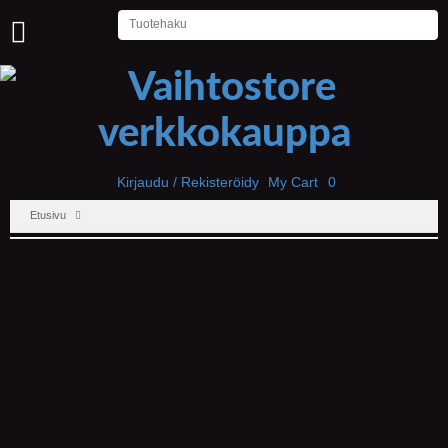
U
U
T
I
S
E
T
Kirjaudu / Rekisteröidy
My Cart
0
Etusivu
E
T
U
S
I
V
U
P
E
L
I
T