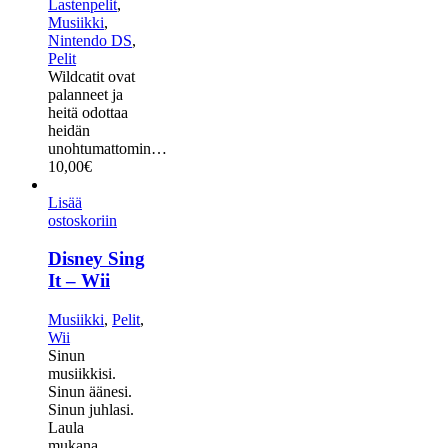
Lastenpelit
,
Musiikki
,
Nintendo DS
,
Pelit
Wildcatit ovat
palanneet ja
heitä odottaa
heidän
unohtumattomin…
10,00
€
Lisää
ostoskoriin
Disney Sing
It – Wii
Musiikki
,
Pelit
,
Wii
Sinun
musiikkisi.
Sinun äänesi.
Sinun juhlasi.
Laula
mukana…