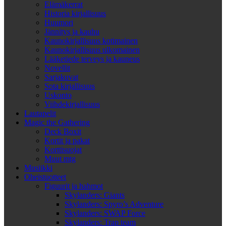
Elämäkerrat
Historia kirjallisuus
Huumori
Jännitys ja kauhu
Kaunokirjallisuus kotimainen
Kaunokirjallisuus ulkomainen
Lääketiede terveys ja kauneus
Novellit
Sarjakuvat
Sota kirjallisuus
Uskonto
Viihdekirjallisuus
Lautapelit
Magic the Gathering
Deck Boxit
Kortit ja pakat
Korttisuojat
Muut mtg
Musiikki
Oheistuotteet
Figuurit ja hahmot
Skylanders: Giants
Skylanders: Spyro’s Adventure
Skylanders: SWAP Force
Skylanders: Trap team