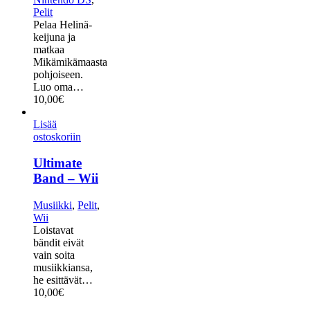
Pelit
Pelaa Helinä-
keijuna ja
matkaa
Mikämikämaasta
pohjoiseen.
Luo oma…
10,00
€
Lisää
ostoskoriin
Ultimate
Band – Wii
Musiikki
,
Pelit
,
Wii
Loistavat
bändit eivät
vain soita
musiikkiansa,
he esittävät…
10,00
€