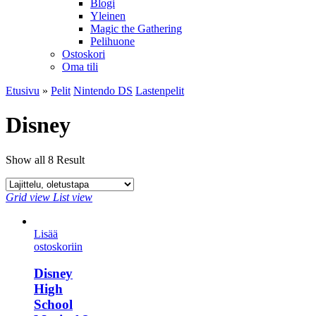
Blogi
Yleinen
Magic the Gathering
Pelihuone
Ostoskori
Oma tili
Etusivu
»
Pelit
Nintendo DS
Lastenpelit
Disney
Show all 8 Result
Grid view
List view
Lisää
ostoskoriin
Disney
High
School