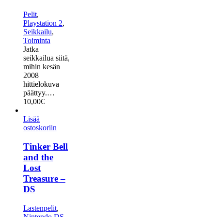
Pelit
,
Playstation 2
,
Seikkailu
,
Toiminta
Jatka
seikkailua siitä,
mihin kesän
2008
hittielokuva
päättyy.…
10,00
€
Lisää
ostoskoriin
Tinker Bell
and the
Lost
Treasure –
DS
Lastenpelit
,
Nintendo DS
,