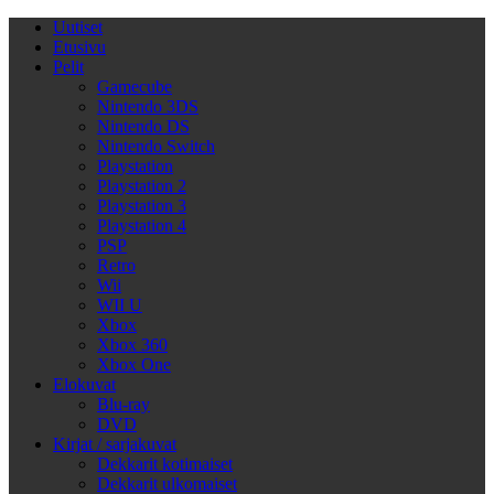
Uutiset
Etusivu
Pelit
Gamecube
Nintendo 3DS
Nintendo DS
Nintendo Switch
Playstation
Playstation 2
Playstation 3
Playstation 4
PSP
Retro
Wii
WII U
Xbox
Xbox 360
Xbox One
Elokuvat
Blu-ray
DVD
Kirjat / sarjakuvat
Dekkarit kotimaiset
Dekkarit ulkomaiset