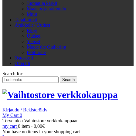
Juomat ja karkit
Maalaus ja rakentelu
Muut
Tapahtumat
Artikkelit / Uutiset
Blogi
Uutiset
Yleiset
Magic the Gathering
Pelihuone
Ostoskori
Oma tili
Search for:
Kirjaudu / Rekisteröidy
My Cart
0
Tervetuloa Vaihtostore verkkokauppaan
my cart
0 item -
0,00
€
You have no items in your shopping cart.