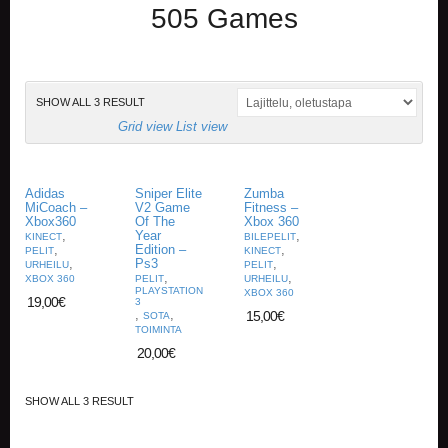
505 Games
E
L
O
K
SHOW ALL 3 RESULT
U
V
Grid view
List view
A
T
Adidas
Sniper Elite
Zumba
K
MiCoach –
V2 Game
Fitness –
Xbox360
Of The
Xbox 360
I
,
Year
,
KINECT
BILEPELIT
R
,
Edition –
,
PELIT
KINECT
J
,
Ps3
,
URHEILU
PELIT
A
,
,
XBOX 360
PELIT
URHEILU
PLAYSTATION
XBOX 360
T
19,00
€
3
/
,
,
15,00
€
SOTA
S
TOIMINTA
A
20,00
€
R
J
SHOW ALL 3 RESULT
A
K
U