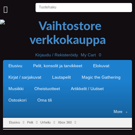
U
U
T
I
S
E
T
Kirjaudu / Rekisteröidy
My Cart
0
Etusivu
Pelit, konsolit ja tarvikkeet
Elokuvat
E
T
U
Kirjat / sarjakuvat
Lautapelit
Magic the Gathering
S
I
Musiikki
Oheistuotteet
Artikkelit / Uutiset
V
U
Ostoskori
Oma tili
P
More
E
L
Etusivu
Pelit
Urheilu
Xbox 360
I
T