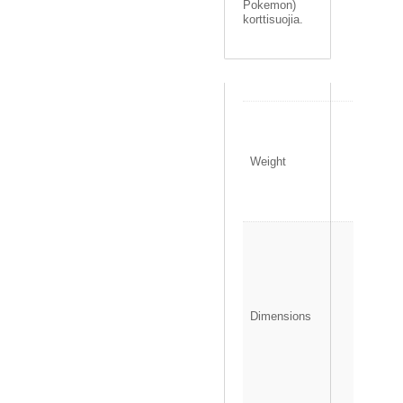
Pokemon)
korttisuojia.
0
.
1
Weight
5
0
k
g
7
×
4
.
6
Dimensions
×
9
.
7
c
m