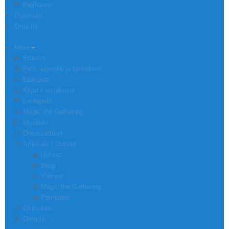
Pelihuone
Ostoskori
Oma tili
More
Etusivu
Pelit, konsolit ja tarvikkeet
Elokuvat
Kirjat / sarjakuvat
Lautapelit
Magic the Gathering
Musiikki
Oheistuotteet
Artikkelit / Uutiset
Uutiset
Blogi
Yleinen
Magic the Gathering
Pelihuone
Ostoskori
Oma tili