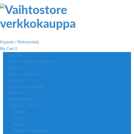
Kirjaudu / Rekisteröidy
My Cart
0
Etusivu
Pelit, konsolit ja tarvikkeet
Elokuvat
Kirjat / sarjakuvat
Lautapelit
Magic the Gathering
Musiikki
Oheistuotteet
Artikkelit / Uutiset
Uutiset
Blogi
Yleinen
Magic the Gathering