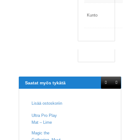
U
u
Kunto
s
i
Saatat myös tykätä
Lisää ostoskoriin
Ultra Pro Play
Mat – Lime
Magic the
Gathering
,
Muut