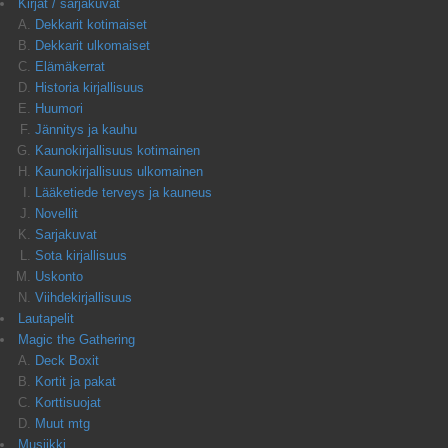
Kirjat / sarjakuvat
Dekkarit kotimaiset
Dekkarit ulkomaiset
Elämäkerrat
Historia kirjallisuus
Huumori
Jännitys ja kauhu
Kaunokirjallisuus kotimainen
Kaunokirjallisuus ulkomainen
Lääketiede terveys ja kauneus
Novellit
Sarjakuvat
Sota kirjallisuus
Uskonto
Viihdekirjallisuus
Lautapelit
Magic the Gathering
Deck Boxit
Kortit ja pakat
Korttisuojat
Muut mtg
Musiikki