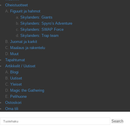
Oheistuotteet
Figuurit ja hahmot
Skylanders: Giants
Skylanders: Spyro’s Adventure
Skylanders: SWAP Force
Skylanders: Trap team
Juomat ja karkit
Maalaus ja rakentelu
Muut
Tapahtumat
Artikkelit / Uutiset
Blogi
Uutiset
Yleiset
Magic the Gathering
Pelihuone
Ostoskori
Oma tili