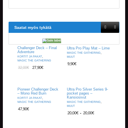
V
A
T
L
Saatat myös tykätä
A
U
T
A
Challenger Deck – Final
Ultra Pro Play Mat – Lime
P
Adventure
,
MAGIC THE GATHERING
E
,
KORTIT JA PAKAT
MUUT
MAGIC THE GATHERING
L
9,90
€
I
32,00
€
27,90
€
T
M
A
Pioneer Challenger Deck
Ultra Pro Silver Series 9-
– Mono Red Burn
pocket pages –
G
Kansiosivut
,
KORTIT JA PAKAT
I
,
MAGIC THE GATHERING
MAGIC THE GATHERING
C
MUUT
47,90
€
T
20,00
€
-
20,00
€
H
E
G