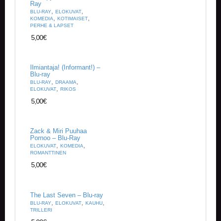
Ray
,
,
BLU-RAY
ELOKUVAT
,
,
KOMEDIA
KOTIMAISET
PERHE & LAPSET
5,00
€
Ilmiantaja! (Informant!) –
Blu-ray
,
,
BLU-RAY
DRAAMA
,
ELOKUVAT
RIKOS
5,00
€
Zack & Miri Puuhaa
Pornoo – Blu-Ray
,
,
ELOKUVAT
KOMEDIA
ROMANTTINEN
5,00
€
The Last Seven – Blu-ray
,
,
,
BLU-RAY
ELOKUVAT
KAUHU
TRILLERI