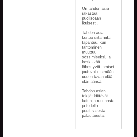
On tahdon asia
rakastaa
puolisoaan
ikuisesti.
Tahdon asia
kertoo siitä mitä
tapahtuu, kun
tahtominen
muuttuu
sössimiseksi, ja
keski-ikää
lähestyvät ihmiset
joutuvat etsimään
uuden tavan elää
elämäänsä.
Tahdon asian
tekijät kiittävät
katsojia runsaasta
ja todella
positiivisesta
palautteesta.