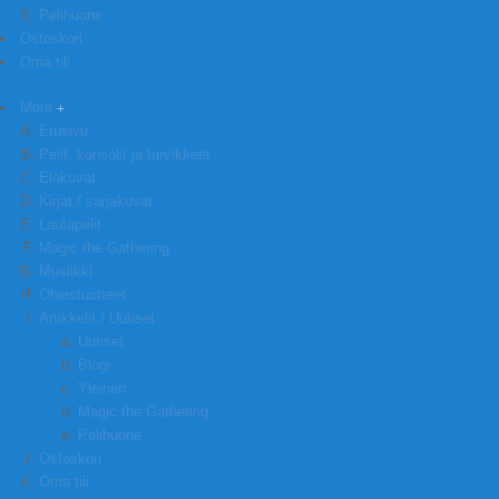
Pelihuone
Ostoskori
Oma tili
More
Etusivu
Pelit, konsolit ja tarvikkeet
Elokuvat
Kirjat / sarjakuvat
Lautapelit
Magic the Gathering
Musiikki
Oheistuotteet
Artikkelit / Uutiset
Uutiset
Blogi
Yleinen
Magic the Gathering
Pelihuone
Ostoskori
Oma tili