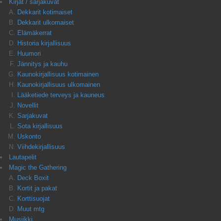
Kirjat / sarjakuvat
Dekkarit kotimaiset
Dekkarit ulkomaiset
Elämäkerrat
Historia kirjallisuus
Huumori
Jännitys ja kauhu
Kaunokirjallisuus kotimainen
Kaunokirjallisuus ulkomainen
Lääketiede terveys ja kauneus
Novellit
Sarjakuvat
Sota kirjallisuus
Uskonto
Viihdekirjallisuus
Lautapelit
Magic the Gathering
Deck Boxit
Kortit ja pakat
Korttisuojat
Muut mtg
Musiikki