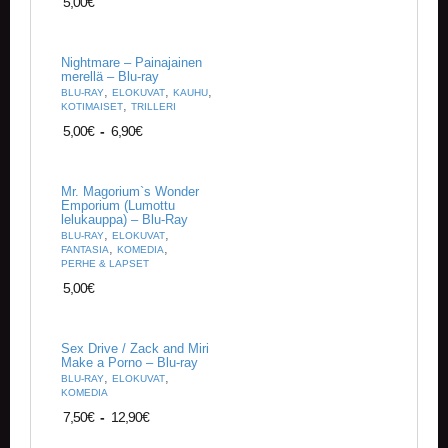
5,00
€
Nightmare – Painajainen
merellä – Blu-ray
,
,
,
BLU-RAY
ELOKUVAT
KAUHU
,
KOTIMAISET
TRILLERI
5,00
€
-
6,90
€
Mr. Magorium`s Wonder
Emporium (Lumottu
lelukauppa) – Blu-Ray
,
,
BLU-RAY
ELOKUVAT
,
,
FANTASIA
KOMEDIA
PERHE & LAPSET
5,00
€
Sex Drive / Zack and Miri
Make a Porno – Blu-ray
,
,
BLU-RAY
ELOKUVAT
KOMEDIA
7,50
€
-
12,90
€