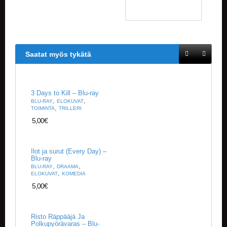
Saatat myös tykätä
3 Days to Kill – Blu-ray
,
,
BLU-RAY
ELOKUVAT
,
TOIMINTA
TRILLERI
5,00
€
Ilot ja surut (Every Day) –
Blu-ray
,
,
BLU-RAY
DRAAMA
,
ELOKUVAT
KOMEDIA
5,00
€
Risto Räppääjä Ja
Polkupyörävaras – Blu-