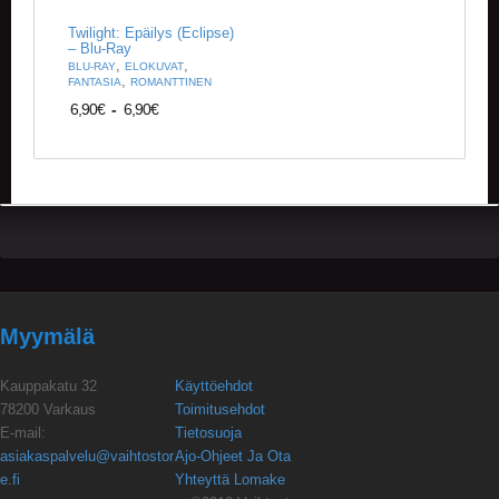
Twilight: Epäilys (Eclipse)
– Blu-Ray
,
,
BLU-RAY
ELOKUVAT
,
FANTASIA
ROMANTTINEN
6,90
€
-
6,90
€
Myymälä
Kauppakatu 32
Käyttöehdot
78200 Varkaus
Toimitusehdot
E-mail:
Tietosuoja
asiakaspalvelu@vaihtostor
Ajo-Ohjeet Ja Ota
e.fi
Yhteyttä Lomake