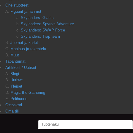
Oheistuotteet
Figuurit ja hahmot
Skylanders: Giants
Skylanders: Spyro’s Adventure
Skylanders: SWAP Force
Skylanders: Trap team
Juomat ja karkit
Maalaus ja rakentelu
Muut
Tapahtumat
Artikkelit / Uutiset
Blogi
Uutiset
Yleiset
Magic the Gathering
Pelihuone
Ostoskori
Oma tili