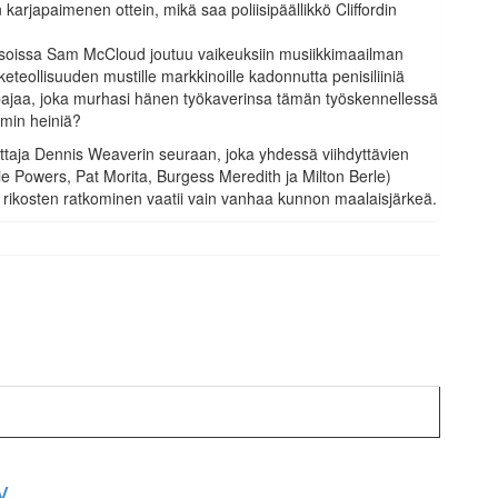
vin karjapaimenen ottein, mikä saa poliisipäällikkö Cliffordin
soissa Sam McCloud joutuu vaikeuksiin musiikkimaailman
äketeollisuuden mustille markkinoille kadonnutta penisiliiniä
ppajaa, joka murhasi hänen työkaverinsa tämän työskennellessä
amin heiniä?
ttaja Dennis Weaverin seuraan, joka yhdessä viihdyttävien
ie Powers, Pat Morita, Burgess Meredith ja Milton Berle)
 rikosten ratkominen vaatii vain vanhaa kunnon maalaisjärkeä.
y