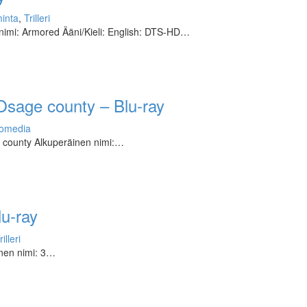
inta
,
Trilleri
nimi: Armored Ääni/Kieli: English: DTS-HD…
Osage county – Blu-ray
omedia
 county Alkuperäinen nimi:…
lu-ray
rilleri
inen nimi: 3…