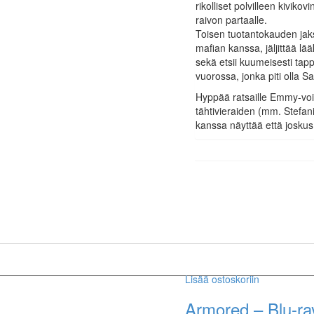
rikolliset polvilleen kiviko
raivon partaalle.
Toisen tuotantokauden jak
mafian kanssa, jäljittää lä
sekä etsii kuumeisesti ta
vuorossa, jonka piti olla S
Hyppää ratsaille Emmy-voi
tähtivieraiden (mm. Stefan
kanssa näyttää että joskus
Lisää ostoskoriin
Armored – Blu-ra