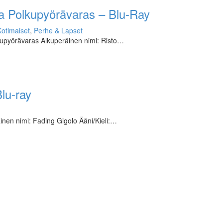
a Polkupyörävaras – Blu-Ray
Kotimaiset
,
Perhe & Lapset
kupyörävaras Alkuperäinen nimi: Risto…
lu-ray
inen nimi: Fading Gigolo Ääni/Kieli:…