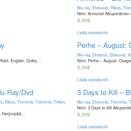
Blu-ray
,
Elokuvat
,
Rikos
,
Toim
Nimi: Armored Alkuperäinen 
5,00
€
Lisää ostoskoriin
ay
Perhe – August: 
Blu-ray
,
Draama
,
Elokuvat
,
K
/Kieli: English: Dolby…
Nimi: Perhe – August: Osage
5,00
€
Lisää ostoskoriin
lu-Ray/Dvd
3 Days to Kill – B
os
,
Rikos
,
Toiminta
,
Toiminta
,
Trilleri
,
Blu-ray
,
Elokuvat
,
Toiminta
,
T
Nimi: 3 Days to Kill Alkuperä
i: Harjunpää…
5,00
€
Lisää ostoskoriin