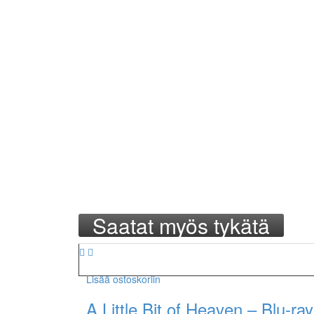
Saatat myös tykätä
Lisää ostoskoriin
A Little Bit of Heaven – Blu-ray