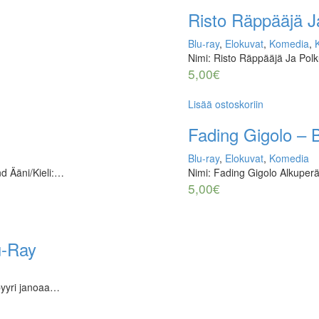
Risto Räppääjä J
Blu-ray
,
Elokuvat
,
Komedia
,
Nimi: Risto Räppääjä Ja Pol
5,00
€
Lisää ostoskoriin
Fading Gigolo – B
Blu-ray
,
Elokuvat
,
Komedia
d Ääni/Kieli:…
Nimi: Fading Gigolo Alkuperä
5,00
€
lu-Ray
pyyri janoaa…