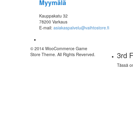
Myymälä
Kauppakatu 32
78200 Varkaus
E-mail:
asiakaspalvelu@vaihtostore.fi
© 2014 WooCommerce Game
3rd F
Store Theme. All Rights Reverved.
Tässä o