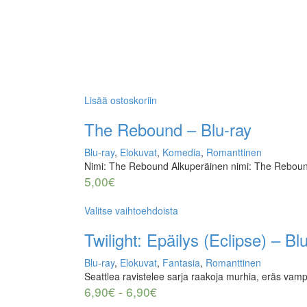
Lisää ostoskoriin
The Rebound – Blu-ray
Blu-ray
,
Elokuvat
,
Komedia
,
Romanttinen
Nimi: The Rebound Alkuperäinen nimi: The Reboun
5,00
€
Valitse vaihtoehdoista
Twilight: Epäilys (Eclipse) – B
Blu-ray
,
Elokuvat
,
Fantasia
,
Romanttinen
Seattlea ravistelee sarja raakoja murhia, eräs vam
6,90
€
-
6,90
€