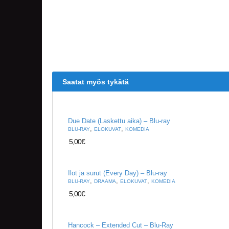
Saatat myös tykätä
Due Date (Laskettu aika) – Blu-ray
,
,
BLU-RAY
ELOKUVAT
KOMEDIA
5,00
€
Ilot ja surut (Every Day) – Blu-ray
,
,
,
BLU-RAY
DRAAMA
ELOKUVAT
KOMEDIA
5,00
€
Hancock – Extended Cut – Blu-Ray