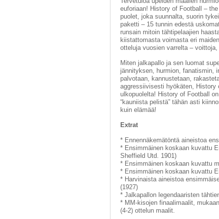
Tervetuloa upeiden maalien hurmioon
euforiaan! History of Football – the
puolet, joka suunnalta, suorin tyk
paketti – 15 tunnin edestä uskoma
runsain mitoin tähtipelaajien haastat
kiistattomasta voimasta eri maiden k
otteluja vuosien varrelta – voittoja,
Miten jalkapallo ja sen luomat sup
jännityksen, hurmion, fanatismin, i
palvotaan, kannustetaan, rakasteta
aggressiivisesti hyökäten, History 
ulkopuolelta! History of Football o
“kauniista pelistä” tähän asti kii
kuin elämää!
Extrat
* Ennennäkemätöntä aineistoa ens
* Ensimmäinen koskaan kuvattu Engl
Sheffield Utd. 1901)
* Ensimmäinen koskaan kuvattu maa
* Ensimmäinen koskaan kuvattu Eng
* Harvinaista aineistoa ensimmäise
(1927)
* Jalkapallon legendaaristen täht
* MM-kisojen finaalimaalit, mukaan
(4-2) ottelun maalit.