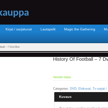
Kirjat / sarjakuvat
Lautapelit
Magic the Gathering
Mu
tball – 7 Dvd Box
History Of Football – 7 D
Varasto loppu
Categories:
DVD
,
Elokuvat
,
Tv-sarjat /
Kuvaus