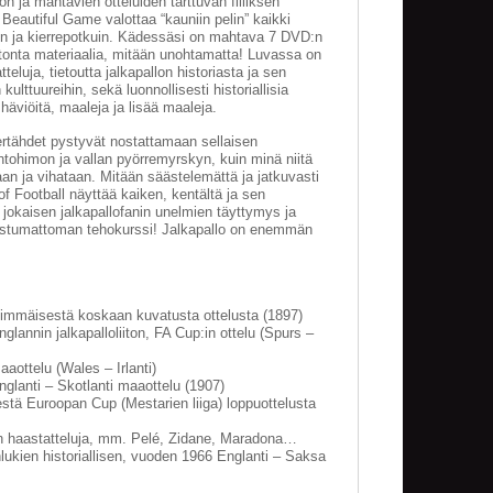
 ja mahtavien otteluiden tarttuvan fiiliksen
 Beautiful Game valottaa “kauniin pelin” kaikki
ein ja kierrepotkuin. Kädessäsi on mahtava 7 DVD:n
tonta materiaalia, mitään unohtamatta! Luvassa on
teluja, tietoutta jalkapallon historiasta ja sen
ulttuureihin, sekä luonnollisesti historiallisia
 häviöitä, maaleja ja lisää maaleja.
ertähdet pystyvät nostattamaan sellaisen
ntohimon ja vallan pyörremyrskyn, kuin minä niitä
an ja vihataan. Mitään säästelemättä ja jatkuvasti
of Football näyttää kaiken, kentältä ja sen
n jokaisen jalkapallofanin unelmien täyttymys ja
nnostumattoman tehokurssi! Jalkapallo on enemmän
immäisestä koskaan kuvatusta ottelusta (1897)
annin jalkapalloliiton, FA Cup:in ottelu (Spurs –
ottelu (Wales – Irlanti)
lanti – Skotlanti maaottelu (1907)
stä Euroopan Cup (Mestarien liiga) loppuottelusta
ien haastatteluja, mm. Pelé, Zidane, Maradona…
lukien historiallisen, vuoden 1966 Englanti – Saksa