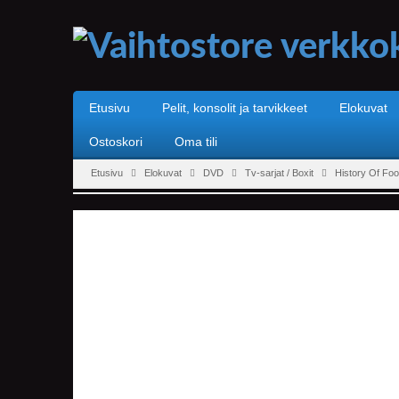
Etusivu
Pelit, konsolit ja tarvikkeet
Elokuvat
Ostoskori
Oma tili
Etusivu
Elokuvat
DVD
Tv-sarjat / Boxit
History Of Foo