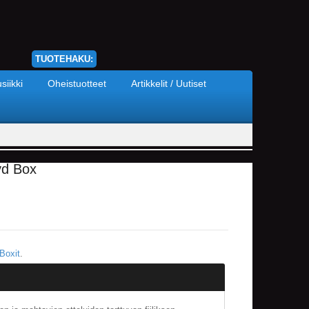
TUOTEHAKU:
siikki
Oheistuotteet
Artikkelit / Uutiset
vd Box
 Boxit
.