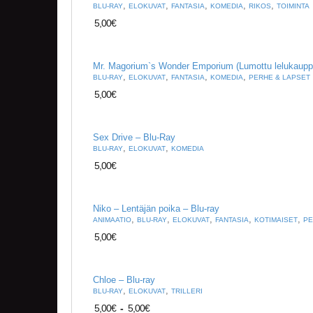
,
,
,
,
,
BLU-RAY
ELOKUVAT
FANTASIA
KOMEDIA
RIKOS
TOIMINTA
5,00
€
Mr. Magorium`s Wonder Emporium (Lumottu lelukaupp
,
,
,
,
BLU-RAY
ELOKUVAT
FANTASIA
KOMEDIA
PERHE & LAPSET
5,00
€
Sex Drive – Blu-Ray
,
,
BLU-RAY
ELOKUVAT
KOMEDIA
5,00
€
Niko – Lentäjän poika – Blu-ray
,
,
,
,
,
ANIMAATIO
BLU-RAY
ELOKUVAT
FANTASIA
KOTIMAISET
PE
5,00
€
Chloe – Blu-ray
,
,
BLU-RAY
ELOKUVAT
TRILLERI
5,00
€
-
5,00
€