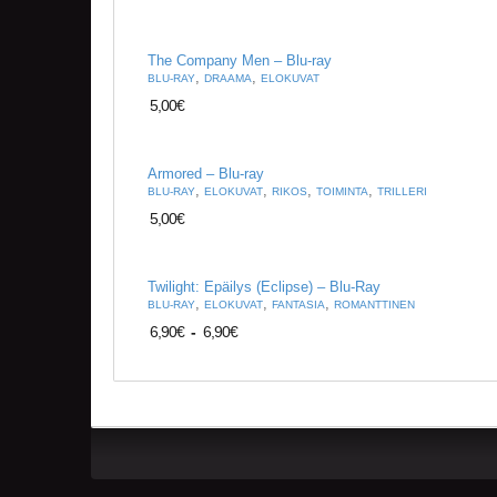
The Company Men – Blu-ray
,
,
BLU-RAY
DRAAMA
ELOKUVAT
5,00
€
Armored – Blu-ray
,
,
,
,
BLU-RAY
ELOKUVAT
RIKOS
TOIMINTA
TRILLERI
5,00
€
Twilight: Epäilys (Eclipse) – Blu-Ray
,
,
,
BLU-RAY
ELOKUVAT
FANTASIA
ROMANTTINEN
6,90
€
-
6,90
€