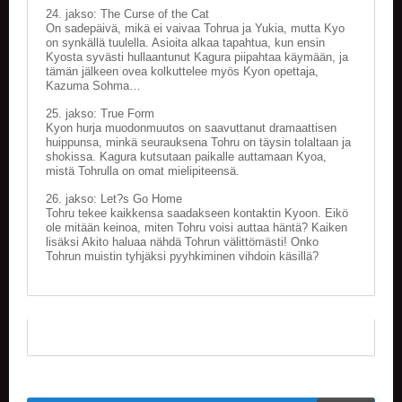
V
24. jakso: The Curse of the Cat
A
On sadepäivä, mikä ei vaivaa Tohrua ja Yukia, mutta Kyo
T
on synkällä tuulella. Asioita alkaa tapahtua, kun ensin
Kyosta syvästi hullaantunut Kagura piipahtaa käymään, ja
tämän jälkeen ovea kolkuttelee myös Kyon opettaja,
L
Kazuma Sohma…
A
U
25. jakso: True Form
T
Kyon hurja muodonmuutos on saavuttanut dramaattisen
huippunsa, minkä seurauksena Tohru on täysin tolaltaan ja
A
shokissa. Kagura kutsutaan paikalle auttamaan Kyoa,
P
mistä Tohrulla on omat mielipiteensä.
E
L
26. jakso: Let?s Go Home
I
Tohru tekee kaikkensa saadakseen kontaktin Kyoon. Eikö
T
ole mitään keinoa, miten Tohru voisi auttaa häntä? Kaiken
lisäksi Akito haluaa nähdä Tohrun välittömästi! Onko
Tohrun muistin tyhjäksi pyyhkiminen vihdoin käsillä?
M
A
G
I
C
T
H
E
G