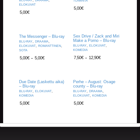
BLU-RAY
DRAAMA
TOIMINTA
U
ELOKUVAT
O
5,00
€
5,00
€
T
T
E
E
T
Sex Drive / Zack and Miri
The Messenger – Blu-ray
Make a Porno – Blu-ray
,
,
BLU-RAY
DRAAMA
,
,
,
,
BLU-RAY
ELOKUVAT
ELOKUVAT
ROMANTTINEN
T
KOMEDIA
SOTA
A
7,50
€
-
12,90
€
5,00
€
-
5,00
€
P
A
H
T
Due Date (Laskettu aika)
Perhe – August: Osage
U
– Blu-ray
county – Blu-ray
M
,
,
,
,
BLU-RAY
ELOKUVAT
BLU-RAY
DRAAMA
A
,
KOMEDIA
ELOKUVAT
KOMEDIA
T
5,00
€
5,00
€
A
R
T
I
K