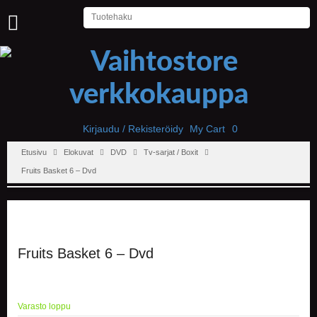
U
U
T
I
S
E
T
Kirjaudu / Rekisteröidy
My Cart
0
Etusivu
Elokuvat
DVD
Tv-sarjat / Boxit
E
T
Fruits Basket 6 – Dvd
U
S
I
V
U
Fruits Basket 6 – Dvd
P
E
L
I
Varasto loppu
T