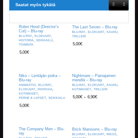
A
Saatat myös tykätä
T
H
E
R
Robin Hood (Director’s
The Last Seven – Blu-ray
I
Cut) – Blu-ray
,
,
,
BLU-RAY
ELOKUVAT
KAUHU
N
,
,
BLU-RAY
ELOKUVAT
TRILLERI
,
,
HISTORIA
SEIKKAILU
G
5,00
€
TOIMINTA
5,00
€
M
U
S
I
Niko – Lentäjän poika –
Nightmare – Painajainen
I
Blu-ray
merellä – Blu-ray
K
,
,
,
,
,
ANIMAATIO
BLU-RAY
BLU-RAY
ELOKUVAT
KAUHU
K
,
,
,
ELOKUVAT
FANTASIA
KOTIMAISET
TRILLERI
I
,
KOTIMAISET
5,00
€
-
6,90
€
,
PERHE & LAPSET
SEIKKAILU
5,00
€
O
H
E
I
S
The Company Men – Blu-
Brick Mansions – Blu-ray
ray
,
,
,
T
BLU-RAY
ELOKUVAT
RIKOS
,
,