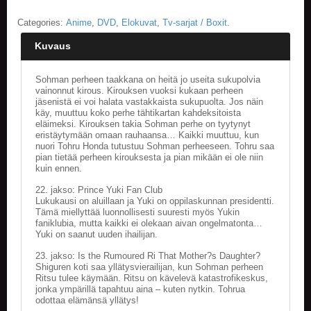
Categories:
Anime
,
DVD
,
Elokuvat
,
Tv-sarjat / Boxit
.
E
L
Kuvaus
O
K
U
Sohman perheen taakkana on heitä jo useita sukupolvia
V
vainonnut kirous. Kirouksen vuoksi kukaan perheen
A
jäsenistä ei voi halata vastakkaista sukupuolta. Jos näin
T
käy, muuttuu koko perhe tähtikartan kahdeksitoista
eläimeksi. Kirouksen takia Sohman perhe on tyytynyt
eristäytymään omaan rauhaansa… Kaikki muuttuu, kun
K
nuori Tohru Honda tutustuu Sohman perheeseen. Tohru saa
I
pian tietää perheen kirouksesta ja pian mikään ei ole niin
R
kuin ennen.
J
22. jakso: Prince Yuki Fan Club
A
Lukukausi on aluillaan ja Yuki on oppilaskunnan presidentti.
T
Tämä miellyttää luonnollisesti suuresti myös Yukin
/
faniklubia, mutta kaikki ei olekaan aivan ongelmatonta…
S
Yuki on saanut uuden ihailijan.
A
R
23. jakso: Is the Rumoured Ri That Mother?s Daughter?
Shiguren koti saa yllätysvierailijan, kun Sohman perheen
J
Ritsu tulee käymään. Ritsu on kävelevä katastrofikeskus,
A
jonka ympärillä tapahtuu aina – kuten nytkin. Tohrua
K
odottaa elämänsä yllätys!
U