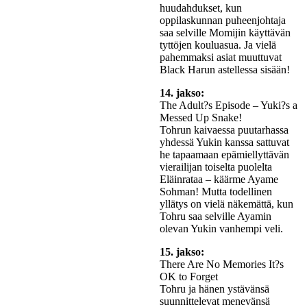
huudahdukset, kun
oppilaskunnan puheenjohtaja
saa selville Momijin käyttävän
tyttöjen kouluasua. Ja vielä
pahemmaksi asiat muuttuvat
Black Harun astellessa sisään!
14. jakso:
The Adult?s Episode – Yuki?s a
Messed Up Snake!
Tohrun kaivaessa puutarhassa
yhdessä Yukin kanssa sattuvat
he tapaamaan epämiellyttävän
vierailijan toiselta puolelta
Eläinrataa – käärme Ayame
Sohman! Mutta todellinen
yllätys on vielä näkemättä, kun
Tohru saa selville Ayamin
olevan Yukin vanhempi veli.
15. jakso:
There Are No Memories It?s
OK to Forget
Tohru ja hänen ystävänsä
suunnittelevat menevänsä