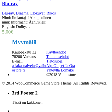
Blu-ray
Blu-ray
,
Draama
,
Elokuvat
,
Rikos
Nimi: Ilmiantaja! Alkuperäinen
nimi: Informant! Ääni/Kieli:
English: Dolby…
5,00
€
Myymälä
Kauppakatu 32
Käyttöehdot
78200 Varkaus
Toimitusehdot
E-mail:
Tietosuoja
asiakaspalvelu@vaiht
Ajo-Ohjeet Ja Ota
ostore.fi
Yhteyttä Lomake
©2018 Vaihtostore
© 2014 WooCommerce Game Store Theme. All Rights Reverved.
3rd Footer 2
Tässä on kakkonen