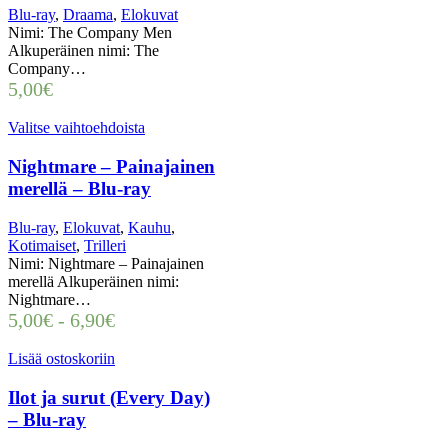
Blu-ray
,
Draama
,
Elokuvat
Nimi: The Company Men
Alkuperäinen nimi: The
Company…
5,00
€
Valitse vaihtoehdoista
Nightmare – Painajainen
merellä – Blu-ray
Blu-ray
,
Elokuvat
,
Kauhu
,
Kotimaiset
,
Trilleri
Nimi: Nightmare – Painajainen
merellä Alkuperäinen nimi:
Nightmare…
5,00
€
-
6,90
€
Lisää ostoskoriin
Ilot ja surut (Every Day)
– Blu-ray