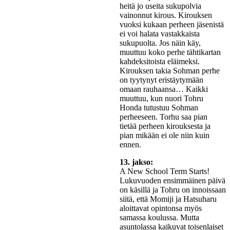
heitä jo useita sukupolvia
vainonnut kirous. Kirouksen
vuoksi kukaan perheen jäsenistä
ei voi halata vastakkaista
sukupuolta. Jos näin käy,
muuttuu koko perhe tähtikartan
kahdeksitoista eläimeksi.
Kirouksen takia Sohman perhe
on tyytynyt eristäytymään
omaan rauhaansa… Kaikki
muuttuu, kun nuori Tohru
Honda tutustuu Sohman
perheeseen. Torhu saa pian
tietää perheen kirouksesta ja
pian mikään ei ole niin kuin
ennen.
13. jakso:
A New School Term Starts!
Lukuvuoden ensimmäinen päivä
on käsillä ja Tohru on innoissaan
siitä, että Momiji ja Hatsuharu
aloittavat opintonsa myös
samassa koulussa. Mutta
asuntolassa kaikuvat toisenlaiset