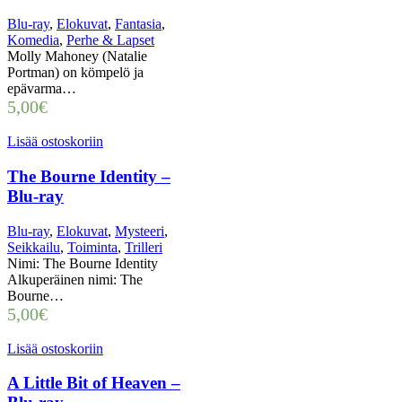
Blu-ray
,
Elokuvat
,
Fantasia
,
Komedia
,
Perhe & Lapset
Molly Mahoney (Natalie
Portman) on kömpelö ja
epävarma…
5,00
€
Lisää ostoskoriin
The Bourne Identity –
Blu-ray
Blu-ray
,
Elokuvat
,
Mysteeri
,
Seikkailu
,
Toiminta
,
Trilleri
Nimi: The Bourne Identity
Alkuperäinen nimi: The
Bourne…
5,00
€
Lisää ostoskoriin
A Little Bit of Heaven –