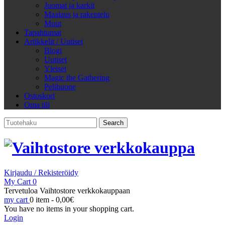
Juomat ja karkit
Maalaus ja rakentelu
Muut
Tapahtumat
Artikkelit / Uutiset
Blogi
Uutiset
Yleiset
Magic the Gathering
Pelihuone
Ostoskori
Oma tili
Search
for:
Kirjaudu / Rekisteröidy
My Cart
0
Tervetuloa Vaihtostore verkkokauppaan
my cart
0 item -
0,00
€
You have no items in your shopping cart.
Login