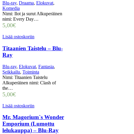
Blu-ray
,
Draama
,
Elokuvat
,
Komedia
Nimi: Ilot ja surut Alkuperäinen
nimi: Every Day…
5,00
€
Lisää ostoskoriin
Titaanien Taistelu – Blu-
Ray
Blu-ray
,
Elokuvat
,
Fantasia
,
Seikkailu
,
Toiminta
Nimi: Titaanien Taistelu
Alkuperäinen nimi: Clash of
the…
5,00
€
Lisää ostoskoriin
Mr. Magorium`s Wonder
Emporium (Lumottu
lelukauppa) – Blu-Ray