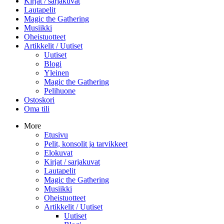
Kirjat / sarjakuvat
Lautapelit
Magic the Gathering
Musiikki
Oheistuotteet
Artikkelit / Uutiset
Uutiset
Blogi
Yleinen
Magic the Gathering
Pelihuone
Ostoskori
Oma tili
More
Etusivu
Pelit, konsolit ja tarvikkeet
Elokuvat
Kirjat / sarjakuvat
Lautapelit
Magic the Gathering
Musiikki
Oheistuotteet
Artikkelit / Uutiset
Uutiset