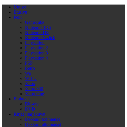
Uutiset
Etusivu
Pelit
Gamecube
Nintendo 3DS
Nintendo DS
Nintendo Switch
Playstation
Playstation 2
Playstation 3
Playstation 4
PSP
Retro
Wii
WII U
Xbox
Xbox 360
Xbox One
Elokuvat
Blu-ray
DVD
Kirjat / sarjakuvat
Dekkarit kotimaiset
Dekkarit ulkomaiset