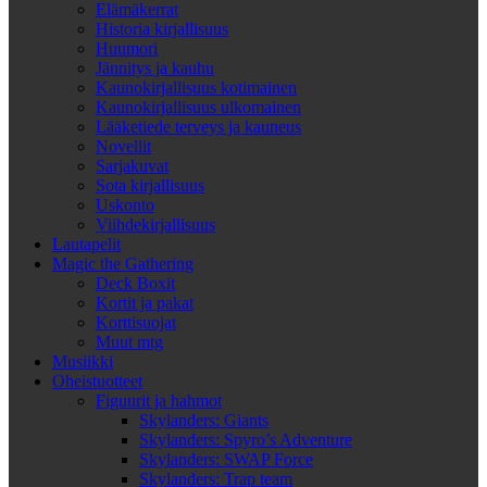
Elämäkerrat
Historia kirjallisuus
Huumori
Jännitys ja kauhu
Kaunokirjallisuus kotimainen
Kaunokirjallisuus ulkomainen
Lääketiede terveys ja kauneus
Novellit
Sarjakuvat
Sota kirjallisuus
Uskonto
Viihdekirjallisuus
Lautapelit
Magic the Gathering
Deck Boxit
Kortit ja pakat
Korttisuojat
Muut mtg
Musiikki
Oheistuotteet
Figuurit ja hahmot
Skylanders: Giants
Skylanders: Spyro’s Adventure
Skylanders: SWAP Force
Skylanders: Trap team