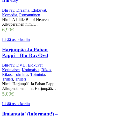
Blu-ray
Blu-ray
,
Draama
,
Elokuvat
,
Komedia
,
Romanttinen
Nimi: A Little Bit of Heaven
Alkuperäinen nimi:…
6,90
€
Lisää ostoskoriin
Harjunpää Ja Pahan
Pappi – Blu-Ray/Dvd
Blu-ray
,
DVD
,
Elokuvat
,
Kotimaiset
,
Kotimaiset
,
Rikos
,
Rikos
,
Toiminta
,
Toiminta
,
Trilleri
,
Trilleri
Nimi: Harjunpää Ja Pahan Pappi
Alkuperäinen nimi: Harjunpää…
5,00
€
Lisää ostoskoriin
Ilmiantaja! (Informant!) –