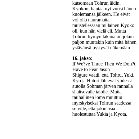
katsomaan Tohrun äidin,
Kyokon, hautaa nyt vuosi hänen
kuolemansa jälkeen. He eivät
voi olla nauramatta
muistellessaan millainen Kyoko
oli, kun hän vielä eli. Mutta
Tohrun hymyn takana on jotain
paljon muutakin kuin mitä hänen
ystävänsä pystyvät näkemään.
16. jakso:
If We?ve Three Then We Don?t
Have to Fear Jason
Shigure vaatii, että Tohru, Yuki,
Kyo ja Hatori lähtevät yhdessä
autolla Sohman järven rannalla
sijaitsevalle talolle. Mutta
rauhallinen loma muuttuu
myrskyiseksi Tohrun saadessa
selville, että jokin asia
huolestuttaa Yukia ja Kyota.