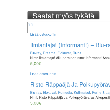
Saatat myös tykätä
Lisää ostoskoriin
Ilmiantaja! (Informant!) – Blu-r
Blu-ray
,
Draama
,
Elokuvat
,
Rikos
Nimi: Ilmiantaja! Alkuperäinen nimi: Informant! Ääni
5,00
€
Lisää ostoskoriin
Risto Räppääjä Ja Polkupyörä
Blu-ray
,
Elokuvat
,
Komedia
,
Kotimaiset
,
Perhe & La
Nimi: Risto Räppääjä Ja Polkupyörävaras Alkuperä
5,00
€