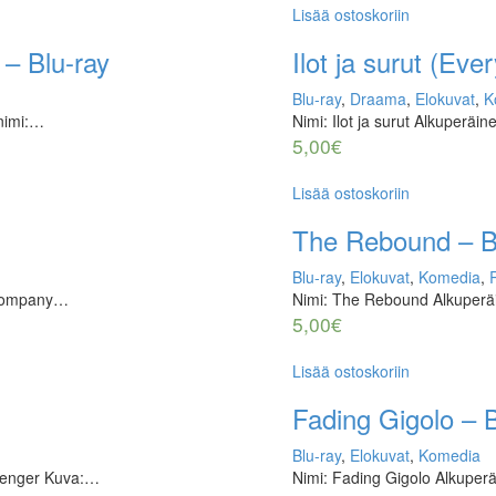
Lisää ostoskoriin
– Blu-ray
Ilot ja surut (Eve
Blu-ray
,
Draama
,
Elokuvat
,
K
nimi:…
Nimi: Ilot ja surut Alkuperäi
5,00
€
Lisää ostoskoriin
The Rebound – B
Blu-ray
,
Elokuvat
,
Komedia
,
 Company…
Nimi: The Rebound Alkuperäi
5,00
€
Lisää ostoskoriin
Fading Gigolo – B
Blu-ray
,
Elokuvat
,
Komedia
senger Kuva:…
Nimi: Fading Gigolo Alkuperä