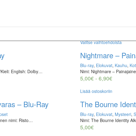
Valitse vaihtoehdoista
ay
Nightmare – Paina
Blu-ray
,
Elokuvat
,
Kauhu
,
Kot
/Kieli: English: Dolby…
Nimi: Nightmare – Painajain
5,00
€
-
6,90
€
Lisää ostoskoriin
varas – Blu-Ray
The Bourne Identi
pset
Blu-ray
,
Elokuvat
,
Mysteeri
,
S
inen nimi: Risto…
Nimi: The Bourne Identity A
5,00
€