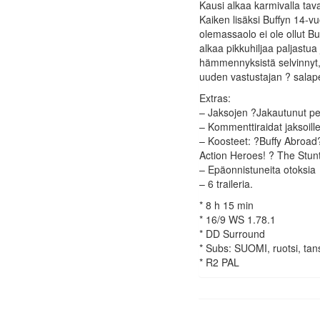
Kausi alkaa karmivalla ta
Kaiken lisäksi Buffyn 14-v
olemassaolo ei ole ollut Bu
alkaa pikkuhiljaa paljastua
hämmennyksistä selvinnyt,
uuden vastustajan ? salape
Extras:
– Jaksojen ?Jakautunut pe
– Kommenttiraidat jaksoil
– Koosteet: ?Buffy Abroad
Action Heroes! ? The Stunt
– Epäonnistuneita otoksia
– 6 traileria.
* 8 h 15 min
* 16/9 WS 1.78.1
* DD Surround
* Subs: SUOMI, ruotsi, tan
* R2 PAL