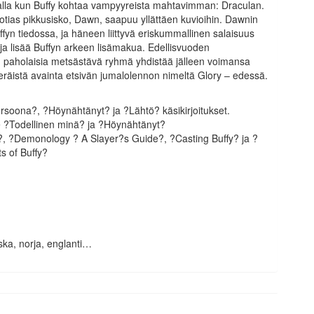
valla kun Buffy kohtaa vampyyreista mahtavimman: Draculan.
uotias pikkusisko, Dawn, saapuu yllättäen kuvioihin. Dawnin
ffyn tiedossa, ja häneen liittyvä eriskummallinen salaisuus
 ja lisää Buffyn arkeen lisämakua. Edellisvuoden
 paholaisia metsästävä ryhmä yhdistää jälleen voimansa
räistä avainta etsivän jumalolennon nimeltä Glory – edessä.
rsoona?, ?Höynähtänyt? ja ?Lähtö? käsikirjoitukset.
le ?Todellinen minä? ja ?Höynähtänyt?
?, ?Demonology ? A Slayer?s Guide?, ?Casting Buffy? ja ?
s of Buffy?
ska, norja, englanti…