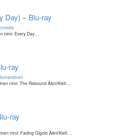
ry Day) – Blu-ray
omedia
nen nimi: Every Day…
lu-ray
Romanttinen
nen nimi: The Rebound Ääni/Kieli:…
lu-ray
inen nimi: Fading Gigolo Ääni/Kieli:…