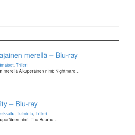
jainen merellä – Blu-ray
imaiset
,
Trilleri
en merellä Alkuperäinen nimi: Nightmare…
ty – Blu-ray
eikkailu
,
Toiminta
,
Trilleri
lkuperäinen nimi: The Bourne…