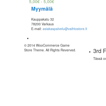
5,00
€
-
5,00
€
Myymälä
Kauppakatu 32
78200 Varkaus
E-mail:
asiakaspalvelu@vaihtostore.fi
© 2014 WooCommerce Game
3rd F
Store Theme. All Rights Reverved.
Tässä o