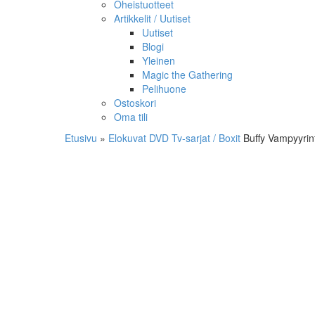
Oheistuotteet
Artikkelit / Uutiset
Uutiset
Blogi
Yleinen
Magic the Gathering
Pelihuone
Ostoskori
Oma tili
Etusivu
»
Elokuvat
DVD
Tv-sarjat / Boxit
Buffy Vampyyrin