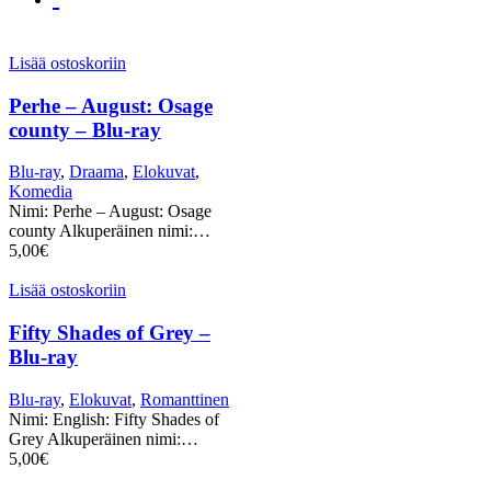
Lisää ostoskoriin
Perhe – August: Osage
county – Blu-ray
Blu-ray
,
Draama
,
Elokuvat
,
Komedia
Nimi: Perhe – August: Osage
county Alkuperäinen nimi:…
5,00
€
Lisää ostoskoriin
Fifty Shades of Grey –
Blu-ray
Blu-ray
,
Elokuvat
,
Romanttinen
Nimi: English: Fifty Shades of
Grey Alkuperäinen nimi:…
5,00
€