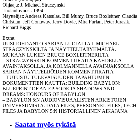
Ohjaaja: J. Michael Straczynski
Tuotantovuosi: 1994
Näyttelijät: Andreas Katsulas, Bill Mumy, Bruce Boxleitner, Claudia
Christian, Jeff Conaway, Jerry Doyle, Mira Furlan, Peter Jurasik,
Richard Biggs
Extrat:
UUSI JOHDANTO SARJAN LUOJALTA J. MICHAEL
STRACZYNSKILTÄ JA NÄYTTELIJÄRYHMÄLTÄ,
MUKAAN LUKIEN BRUCE BOXLEITNERILTA
– STRACZYNSKIN KOMMENTTIRAITA KAHDELLA
AVAINJAKSOLLA, JA KOLMANNELLA AVAINJAKSOLLA
SARJAN NÄYTTELIJÖ̈IDEN KOMMENTTIRAITA
– TUTUSTU TULEVAISUUDEN TAPAHTUMIIN
DOKUMENTTIEN KAUTTA: BUILDING BABYLON:
BLUEPRINT OF AN EPISODE JA SHADOWS AND
DREAMS: HONOURS OF BABYLON
– BABYLON 5:N AUDIOVISUAALISTEN ARKISTOJEN
UNIVERSUMISTA: DATA FILES, PERSONNEL FILES, TECH
FILES JA BABYLON 5:N HISTORIALLINEN AIKAJANA
Saatat myös tykätä