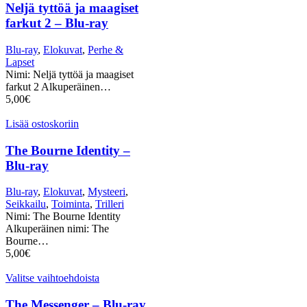
Neljä tyttöä ja maagiset
farkut 2 – Blu-ray
Blu-ray
,
Elokuvat
,
Perhe &
Lapset
Nimi: Neljä tyttöä ja maagiset
farkut 2 Alkuperäinen…
5,00
€
Lisää ostoskoriin
The Bourne Identity –
Blu-ray
Blu-ray
,
Elokuvat
,
Mysteeri
,
Seikkailu
,
Toiminta
,
Trilleri
Nimi: The Bourne Identity
Alkuperäinen nimi: The
Bourne…
5,00
€
Valitse vaihtoehdoista
The Messenger – Blu-ray