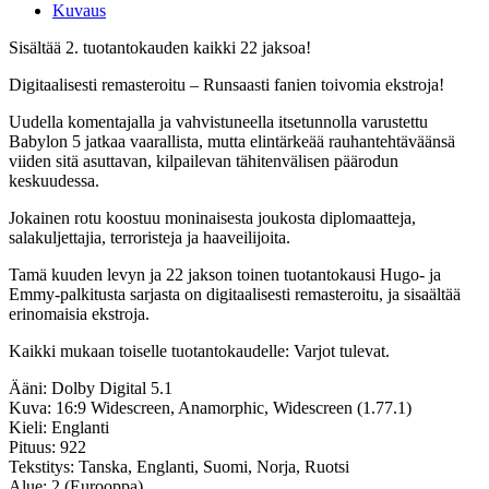
Kuvaus
Sisältää 2. tuotantokauden kaikki 22 jaksoa!
Digitaalisesti remasteroitu – Runsaasti fanien toivomia ekstroja!
Uudella komentajalla ja vahvistuneella itsetunnolla varustettu
Babylon 5 jatkaa vaarallista, mutta elintärkeää rauhantehtäväänsä
viiden sitä asuttavan, kilpailevan tähitenvälisen päärodun
keskuudessa.
Jokainen rotu koostuu moninaisesta joukosta diplomaatteja,
salakuljettajia, terroristeja ja haaveilijoita.
Tamä kuuden levyn ja 22 jakson toinen tuotantokausi Hugo- ja
Emmy-palkitusta sarjasta on digitaalisesti remasteroitu, ja sisaältää
erinomaisia ekstroja.
Kaikki mukaan toiselle tuotantokaudelle: Varjot tulevat.
Ääni: Dolby Digital 5.1
Kuva: 16:9 Widescreen, Anamorphic, Widescreen (1.77.1)
Kieli: Englanti
Pituus: 922
Tekstitys: Tanska, Englanti, Suomi, Norja, Ruotsi
Alue: 2 (Eurooppa)