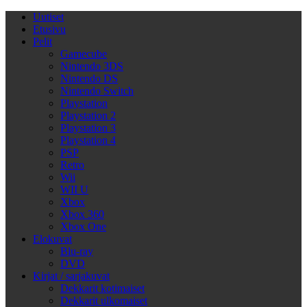
Uutiset
Etusivu
Pelit
Gamecube
Nintendo 3DS
Nintendo DS
Nintendo Switch
Playstation
Playstation 2
Playstation 3
Playstation 4
PSP
Retro
Wii
WII U
Xbox
Xbox 360
Xbox One
Elokuvat
Blu-ray
DVD
Kirjat / sarjakuvat
Dekkarit kotimaiset
Dekkarit ulkomaiset