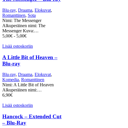
Blu-ray
,
Draama
,
Elokuvat
,
Romanttinen
,
Sota
Nimi: The Messenger
Alkuperäinen nimi: The
Messenger Kuva:…
5,00
€
-
5,00
€
Lisää ostoskoriin
A Little Bit of Heaven –
Blu-ray
Blu-ray
,
Draama
,
Elokuvat
,
Komedia
,
Romanttinen
Nimi: A Little Bit of Heaven
Alkuperäinen nimi:…
6,90
€
Lisää ostoskoriin
Hancock – Extended Cut
– Blu-Ray