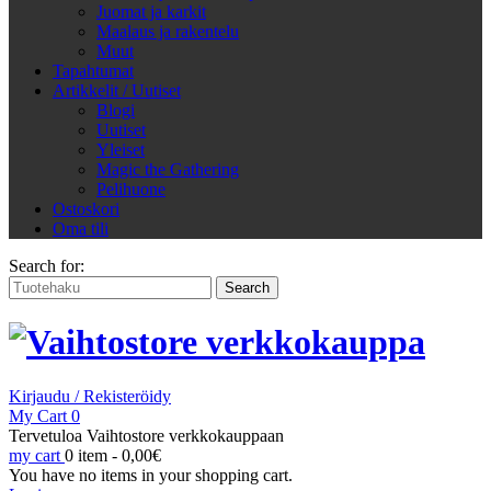
Juomat ja karkit
Maalaus ja rakentelu
Muut
Tapahtumat
Artikkelit / Uutiset
Blogi
Uutiset
Yleiset
Magic the Gathering
Pelihuone
Ostoskori
Oma tili
Search for:
Kirjaudu / Rekisteröidy
My Cart
0
Tervetuloa Vaihtostore verkkokauppaan
my cart
0 item -
0,00
€
You have no items in your shopping cart.