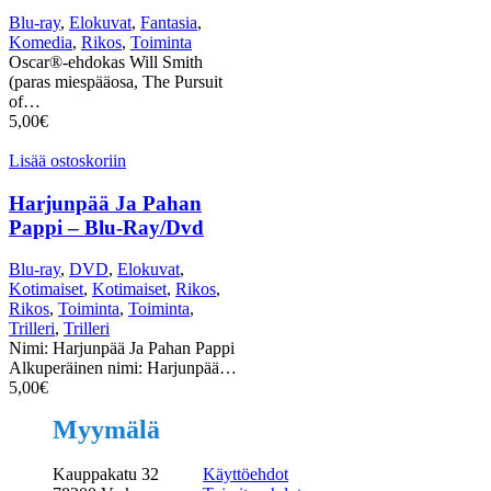
Blu-ray
,
Elokuvat
,
Fantasia
,
Komedia
,
Rikos
,
Toiminta
Oscar®-ehdokas Will Smith
(paras miespääosa, The Pursuit
of…
5,00
€
Lisää ostoskoriin
Harjunpää Ja Pahan
Pappi – Blu-Ray/Dvd
Blu-ray
,
DVD
,
Elokuvat
,
Kotimaiset
,
Kotimaiset
,
Rikos
,
Rikos
,
Toiminta
,
Toiminta
,
Trilleri
,
Trilleri
Nimi: Harjunpää Ja Pahan Pappi
Alkuperäinen nimi: Harjunpää…
5,00
€
Myymälä
Kauppakatu 32
Käyttöehdot