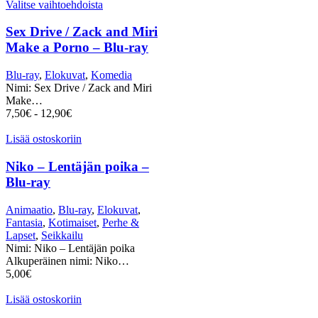
Valitse vaihtoehdoista
Sex Drive / Zack and Miri
Make a Porno – Blu-ray
Blu-ray
,
Elokuvat
,
Komedia
Nimi: Sex Drive / Zack and Miri
Make…
7,50
€
-
12,90
€
Lisää ostoskoriin
Niko – Lentäjän poika –
Blu-ray
Animaatio
,
Blu-ray
,
Elokuvat
,
Fantasia
,
Kotimaiset
,
Perhe &
Lapset
,
Seikkailu
Nimi: Niko – Lentäjän poika
Alkuperäinen nimi: Niko…
5,00
€
Lisää ostoskoriin