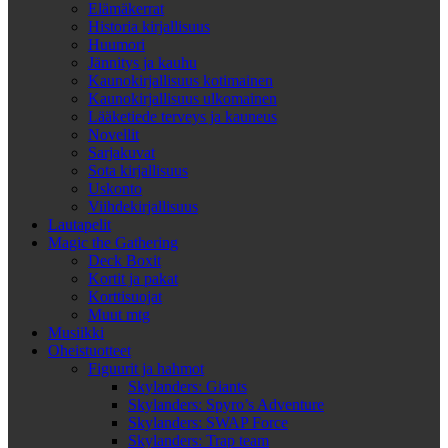
Elämäkerrat
Historia kirjallisuus
Huumori
Jännitys ja kauhu
Kaunokirjallisuus kotimainen
Kaunokirjallisuus ulkomainen
Lääketiede terveys ja kauneus
Novellit
Sarjakuvat
Sota kirjallisuus
Uskonto
Viihdekirjallisuus
Lautapelit
Magic the Gathering
Deck Boxit
Kortit ja pakat
Korttisuojat
Muut mtg
Musiikki
Oheistuotteet
Figuurit ja hahmot
Skylanders: Giants
Skylanders: Spyro’s Adventure
Skylanders: SWAP Force
Skylanders: Trap team