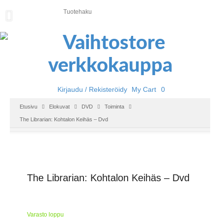
U
U
T
I
S
E
T
Kirjaudu / Rekisteröidy
My Cart
0
E
Etusivu
Elokuvat
DVD
Toiminta
T
The Librarian: Kohtalon Keihäs – Dvd
U
S
I
V
U
The Librarian: Kohtalon Keihäs – Dvd
P
E
L
I
Varasto loppu
T