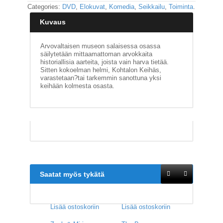
Categories:
DVD
,
Elokuvat
,
Komedia
,
Seikkailu
,
Toiminta
.
E
Kuvaus
L
O
K
Arvovaltaisen museon salaisessa osassa
U
säilytetään mittaamattoman arvokkaita
historiallisia aarteita, joista vain harva tietää.
V
Sitten kokoelman helmi, Kohtalon Keihäs,
A
varastetaan?tai tarkemmin sanottuna yksi
T
keihään kolmesta osasta.
K
I
R
J
A
T
/
S
A
Saatat myös tykätä
R
J
A
Lisää ostoskoriin
Lisää ostoskoriin
K
U