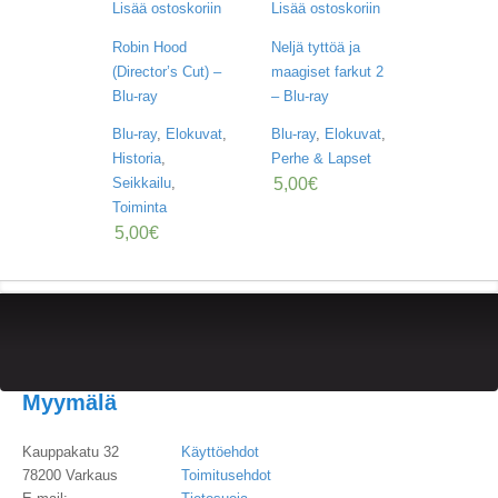
U
Lisää ostoskoriin
Lisää ostoskoriin
O
T
Robin Hood
Neljä tyttöä ja
T
(Director’s Cut) –
maagiset farkut 2
E
Blu-ray
– Blu-ray
E
T
Blu-ray
,
Elokuvat
,
Blu-ray
,
Elokuvat
,
Historia
,
Perhe & Lapset
T
5,00
€
Seikkailu
,
A
Toiminta
P
5,00
€
A
H
T
U
M
A
T
Myymälä
A
R
T
Kauppakatu 32
Käyttöehdot
I
78200 Varkaus
Toimitusehdot
K