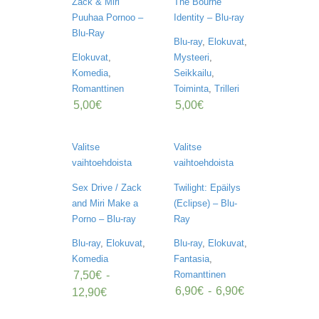
Zack & Miri
The Bourne
V
Puuhaa Pornoo –
Identity – Blu-ray
A
T
Blu-Ray
Blu-ray
,
Elokuvat
,
Elokuvat
,
Mysteeri
,
L
Komedia
,
Seikkailu
,
A
U
Romanttinen
Toiminta
,
Trilleri
T
5,00
€
5,00
€
A
P
E
Valitse
Valitse
L
vaihtoehdoista
vaihtoehdoista
I
T
Sex Drive / Zack
Twilight: Epäilys
and Miri Make a
(Eclipse) – Blu-
M
Porno – Blu-ray
Ray
A
G
Blu-ray
,
Elokuvat
,
Blu-ray
,
Elokuvat
,
I
Komedia
Fantasia
,
C
T
7,50
€
-
Romanttinen
H
6,90
€
-
6,90
€
12,90
€
E
G