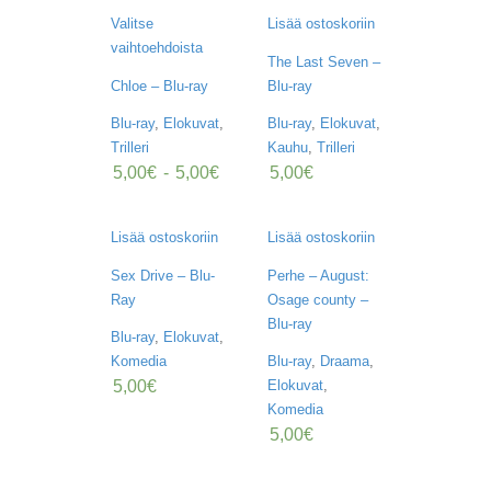
A
Valitse
Lisää ostoskoriin
T
H
vaihtoehdoista
The Last Seven –
E
Chloe – Blu-ray
Blu-ray
R
I
Blu-ray
,
Elokuvat
,
Blu-ray
,
Elokuvat
,
N
G
Trilleri
Kauhu
,
Trilleri
5,00
€
-
5,00
€
5,00
€
M
U
S
Lisää ostoskoriin
Lisää ostoskoriin
I
I
Sex Drive – Blu-
Perhe – August:
K
Ray
Osage county –
K
Blu-ray
I
Blu-ray
,
Elokuvat
,
Komedia
Blu-ray
,
Draama
,
O
5,00
€
Elokuvat
,
H
Komedia
E
5,00
€
I
S
T