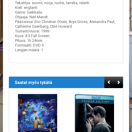
A
Tekstitys: suomi, norja, ruotsi, tanska, islanti
T
Kieli: englanti
Genre: Seikkailu
H
Ohjaaja: Neil Mandt
E
Pääosissa:
Eric Christian Olsen, Arye Gross, Alexandra Paul,
R
Catherine Oxenberg, Clint Howard
I
Tuotantovuosi: 1999
N
Kuva: 4:3 Full Screen
G
Pituus: 1h 24min
Formaatti: DVD 5
Levyjen määrä: 1
M
U
S
I
I
K
Saatat myös tykätä
K
I
O
H
E
I
S
T