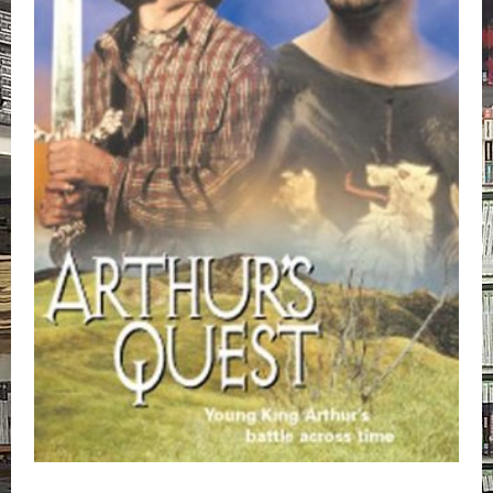
E
L
O
K
U
V
A
T
K
I
R
J
A
T
/
S
A
R
J
A
K
U