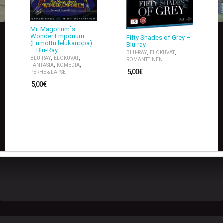
U
O
T
Mr. Magorium`s
T
Wonder Emporium
Fifty Shades of Grey –
E
(Lumottu lelukauppa)
Blu-ray
E
– Blu-Ray
,
,
BLU-RAY
ELOKUVAT
T
,
,
BLU-RAY
ELOKUVAT
ROMANTTINEN
,
,
FANTASIA
KOMEDIA
5,00
€
PERHE & LAPSET
T
5,00
€
A
P
A
H
T
U
M
A
T
A
R
T
I
K