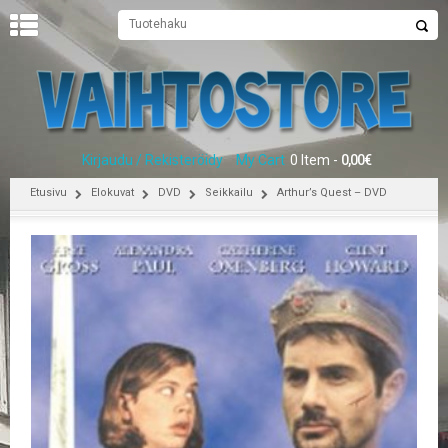
U
U
T
I
S
E
Kirjaudu / Rekisteröidy
My Cart
0 Item -
0,00
€
T
Etusivu
Elokuvat
DVD
Seikkailu
Arthur’s Quest – DVD
E
T
U
S
I
V
U
P
E
L
I
T