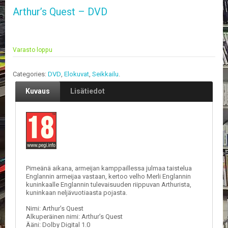
V
Arthur’s Quest – DVD
A
T
L
Varasto loppu
A
U
T
Categories:
DVD
,
Elokuvat
,
Seikkailu
.
A
P
Kuvaus
Lisätiedot
E
L
I
T
M
A
G
Pimeänä aikana, armeijan kamppaillessa julmaa taistelua
Englannin armeijaa vastaan, kertoo velho Merli Englannin
I
kuninkaalle Englannin tulevaisuuden riippuvan Arthurista,
C
kuninkaan neljävuotiaasta pojasta.
T
H
Nimi: Arthur’s Quest
E
Alkuperäinen nimi: Arthur’s Quest
G
Ääni: Dolby Digital 1.0