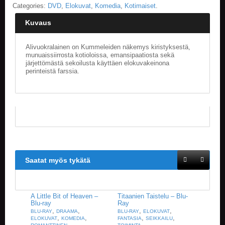
Categories:
DVD
,
Elokuvat
,
Komedia
,
Kotimaiset
.
Kuvaus
Alivuokralainen on Kummeleiden näkemys kiristyksestä,
munuaissiirrosta kotioloissa, emansipaatiosta sekä
järjettömästä sekoilusta käyttäen elokuvakeinona
perinteistä farssia.
Saatat myös tykätä
A Little Bit of Heaven –
Titaanien Taistelu – Blu-
Blu-ray
Ray
,
,
,
,
BLU-RAY
DRAAMA
BLU-RAY
ELOKUVAT
,
,
,
,
ELOKUVAT
KOMEDIA
FANTASIA
SEIKKAILU