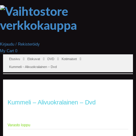
Kirjaudu / Rekisteröidy
My Cart
0
Etusivu
Elokuvat
DVD
Kotimaiset
Kummeli – Alivuokralainen – Dvd
Kummeli – Alivuokralainen – Dvd
Varasto loppu