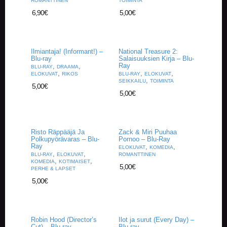
ROMANTTINEN
TOIMINTA
6,90
€
5,00
€
Ilmiantaja! (Informant!) –
National Treasure 2:
Blu-ray
Salaisuuksien Kirja – Blu-
Ray
,
,
BLU-RAY
DRAAMA
,
,
,
ELOKUVAT
RIKOS
BLU-RAY
ELOKUVAT
,
SEIKKAILU
TOIMINTA
5,00
€
5,00
€
Risto Räppääjä Ja
Zack & Miri Puuhaa
Polkupyörävaras – Blu-
Pornoo – Blu-Ray
Ray
,
,
ELOKUVAT
KOMEDIA
,
,
BLU-RAY
ELOKUVAT
ROMANTTINEN
,
,
KOMEDIA
KOTIMAISET
5,00
€
PERHE & LAPSET
5,00
€
Robin Hood (Director’s
Ilot ja surut (Every Day) –
Cut) – Blu-ray
Blu-ray