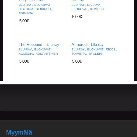
,
,
,
,
BLU-RAY
ELOKUVAT
BLU-RAY
DRAAMA
,
,
,
HISTORIA
SEIKKAILU
ELOKUVAT
KOMEDIA
TOIMINTA
5,00
€
5,00
€
The Rebound – Blu-ray
Armored – Blu-ray
,
,
,
,
,
BLU-RAY
ELOKUVAT
BLU-RAY
ELOKUVAT
RIKOS
,
,
KOMEDIA
ROMANTTINEN
TOIMINTA
TRILLERI
5,00
€
5,00
€
Myymälä