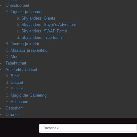
Oheistuotteet
Figuurit ja hahmot
Skylanders: Giants
Skylanders: Spyro’s Adventure
Skylanders: SWAP Force
Skylanders: Trap team
Juomat ja karkit
Maalaus ja rakentelu
Muut
Tapahtumat
Artikkelit / Uutiset
Blogi
Uutiset
Yleiset
Magic the Gathering
Pelihuone
Ostoskori
Oma tili