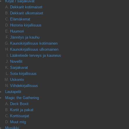
Kirjat / sarjakuvat
Dekkarit kotimaiset
Dekkarit ulkomaiset
Elämäkerrat
Historia kirjallisuus
Huumori
Jännitys ja kauhu
Kaunokirjallisuus kotimainen
Kaunokirjallisuus ulkomainen
Lääketiede terveys ja kauneus
Novellit
Sarjakuvat
Sota kirjallisuus
Uskonto
Viihdekirjallisuus
Lautapelit
Magic the Gathering
Deck Boxit
Kortit ja pakat
Korttisuojat
Muut mtg
Musiikki