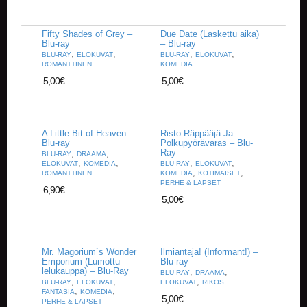
V
A
T
Fifty Shades of Grey –
Due Date (Laskettu aika)
Blu-ray
– Blu-ray
,
,
,
,
BLU-RAY
ELOKUVAT
BLU-RAY
ELOKUVAT
L
ROMANTTINEN
KOMEDIA
A
5,00
€
5,00
€
U
T
A
P
A Little Bit of Heaven –
Risto Räppääjä Ja
E
Blu-ray
Polkupyörävaras – Blu-
L
Ray
,
,
BLU-RAY
DRAAMA
I
,
,
,
,
ELOKUVAT
KOMEDIA
BLU-RAY
ELOKUVAT
T
,
,
ROMANTTINEN
KOMEDIA
KOTIMAISET
PERHE & LAPSET
6,90
€
5,00
€
M
A
G
I
C
Mr. Magorium`s Wonder
Ilmiantaja! (Informant!) –
Emporium (Lumottu
Blu-ray
T
lelukauppa) – Blu-Ray
,
,
BLU-RAY
DRAAMA
H
,
,
,
BLU-RAY
ELOKUVAT
ELOKUVAT
RIKOS
E
,
,
FANTASIA
KOMEDIA
5,00
€
G
PERHE & LAPSET