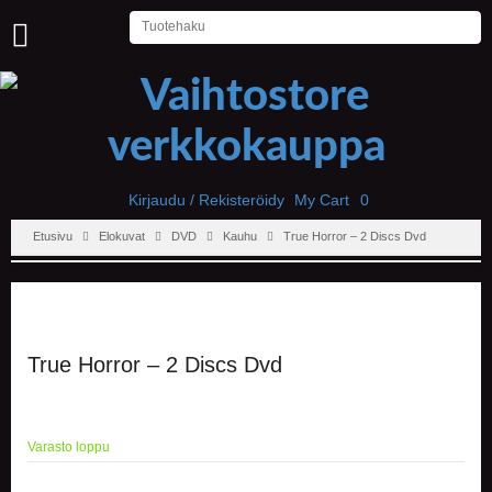
U
U
T
I
S
E
T
Kirjaudu / Rekisteröidy
My Cart
0
Etusivu
Elokuvat
DVD
Kauhu
True Horror – 2 Discs Dvd
E
T
U
S
I
V
U
True Horror – 2 Discs Dvd
P
E
L
Varasto loppu
I
T