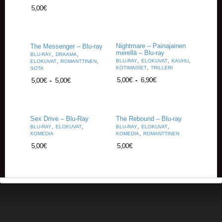
A
5,00
€
T
H
E
R
Nightmare – Painajainen
The Messenger – Blu-ray
I
merellä – Blu-ray
,
,
BLU-RAY
DRAAMA
N
,
,
,
,
,
BLU-RAY
ELOKUVAT
KAUHU
ELOKUVAT
ROMANTTINEN
G
,
KOTIMAISET
TRILLERI
SOTA
5,00
€
-
6,90
€
5,00
€
-
5,00
€
M
U
S
I
Sex Drive – Blu-Ray
The Rebound – Blu-ray
I
,
,
,
,
BLU-RAY
ELOKUVAT
BLU-RAY
ELOKUVAT
K
,
KOMEDIA
KOMEDIA
ROMANTTINEN
K
5,00
€
5,00
€
I
O
H
E
I
S
T