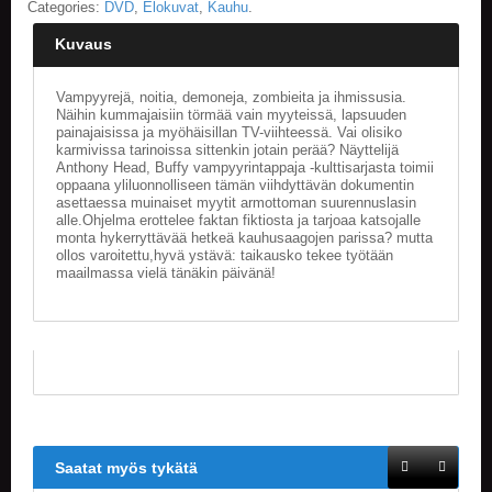
Categories:
DVD
,
Elokuvat
,
Kauhu
.
E
Kuvaus
L
O
Vampyyrejä, noitia, demoneja, zombieita ja ihmissusia.
K
Näihin kummajaisiin törmää vain myyteissä, lapsuuden
U
painajaisissa ja myöhäisillan TV-viihteessä. Vai olisiko
V
karmivissa tarinoissa sittenkin jotain perää? Näyttelijä
A
Anthony Head, Buffy vampyyrintappaja -kulttisarjasta toimii
T
oppaana yliluonnolliseen tämän viihdyttävän dokumentin
asettaessa muinaiset myytit armottoman suurennuslasin
alle.Ohjelma erottelee faktan fiktiosta ja tarjoaa katsojalle
K
monta hykerryttävää hetkeä kauhusaagojen parissa? mutta
I
ollos varoitettu,hyvä ystävä: taikausko tekee työtään
R
maailmassa vielä tänäkin päivänä!
J
A
T
/
S
A
R
J
A
K
Saatat myös tykätä
U