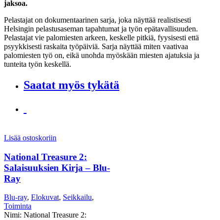
jaksoa.
Pelastajat on dokumentaarinen sarja, joka näyttää realistisesti
Helsingin pelastusaseman tapahtumat ja työn epätavallisuuden.
Pelastajat vie palomiesten arkeen, keskelle pitkiä, fyysisesti että
psyykkisesti raskaita työpäiviä. Sarja näyttää miten vaativaa
palomiesten työ on, eikä unohda myöskään miesten ajatuksia ja
tunteita työn keskellä.
Saatat myös tykätä
Lisää ostoskoriin
National Treasure 2:
Salaisuuksien Kirja – Blu-
Ray
Blu-ray
,
Elokuvat
,
Seikkailu
,
Toiminta
Nimi: National Treasure 2: