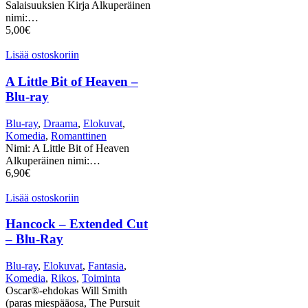
Salaisuuksien Kirja Alkuperäinen
nimi:…
5,00
€
Lisää ostoskoriin
A Little Bit of Heaven –
Blu-ray
Blu-ray
,
Draama
,
Elokuvat
,
Komedia
,
Romanttinen
Nimi: A Little Bit of Heaven
Alkuperäinen nimi:…
6,90
€
Lisää ostoskoriin
Hancock – Extended Cut
– Blu-Ray
Blu-ray
,
Elokuvat
,
Fantasia
,
Komedia
,
Rikos
,
Toiminta
Oscar®-ehdokas Will Smith
(paras miespääosa, The Pursuit