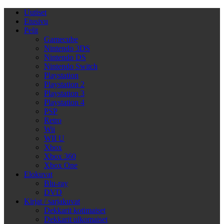
Uutiset
Etusivu
Pelit
Gamecube
Nintendo 3DS
Nintendo DS
Nintendo Switch
Playstation
Playstation 2
Playstation 3
Playstation 4
PSP
Retro
Wii
WII U
Xbox
Xbox 360
Xbox One
Elokuvat
Blu-ray
DVD
Kirjat / sarjakuvat
Dekkarit kotimaiset
Dekkarit ulkomaiset