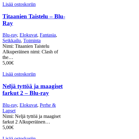
Lisää ostoskoriin
Titaanien Taistelu – Blu-
Ray
Blu-ray
,
Elokuvat
,
Fantasia
,
Seikkailu
,
Toiminta
Nimi: Titaanien Taistelu
Alkuperäinen nimi: Clash of
the…
5,00
€
Lisää ostoskoriin
Neljä tyttöä ja maagiset
farkut 2 – Blu-ray
Blu-ray
,
Elokuvat
,
Perhe &
Lapset
Nimi: Neljä tyttöä ja maagiset
farkut 2 Alkuperäinen…
5,00
€
Lisää ostoskoriin