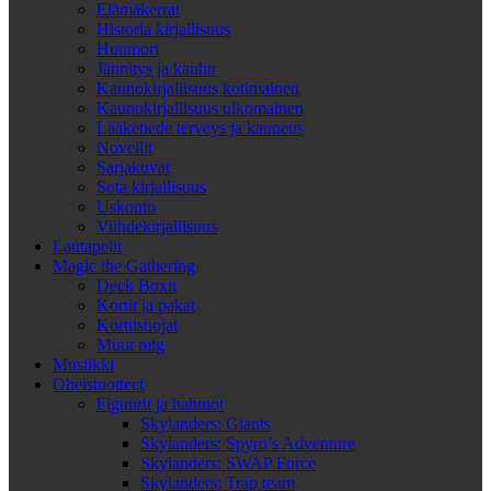
Elämäkerrat
Historia kirjallisuus
Huumori
Jännitys ja kauhu
Kaunokirjallisuus kotimainen
Kaunokirjallisuus ulkomainen
Lääketiede terveys ja kauneus
Novellit
Sarjakuvat
Sota kirjallisuus
Uskonto
Viihdekirjallisuus
Lautapelit
Magic the Gathering
Deck Boxit
Kortit ja pakat
Korttisuojat
Muut mtg
Musiikki
Oheistuotteet
Figuurit ja hahmot
Skylanders: Giants
Skylanders: Spyro’s Adventure
Skylanders: SWAP Force
Skylanders: Trap team