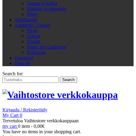
Juomat ja karkit
Maalaus ja rakentelu
Muut
Tapahtumat
Artikkelit / Uutiset
Blogi
Uutiset
Yleiset
Magic the Gathering
Pelihuone
Ostoskori
Oma tili
Search for:
Kirjaudu / Rekisteröidy
My Cart
0
Tervetuloa Vaihtostore verkkokauppaan
my cart
0 item -
0,00
€
You have no items in your shopping cart.