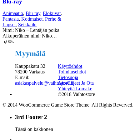
Blu-ray
Animaatio
,
Blu-ray
,
Elokuvat
,
Fantasia
,
Kotimaiset
,
Perhe &
Lapset
,
Seikkailu
Nimi: Niko – Lentäjän poika
Alkuperäinen nimi: Niko…
5,00
€
Myymälä
Kauppakatu 32
Käyttöehdot
78200 Varkaus
Toimitusehdot
E-mail:
Tietosuoja
asiakaspalvelu@vaihtostore.fi
Ajo-Ohjeet Ja Ota
Yhteyttä Lomake
©2018 Vaihtostore
© 2014 WooCommerce Game Store Theme. All Rights Reverved.
3rd Footer 2
Tässä on kakkonen