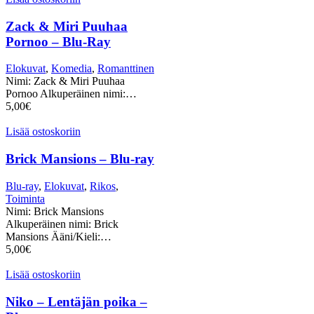
Zack & Miri Puuhaa
Pornoo – Blu-Ray
Elokuvat
,
Komedia
,
Romanttinen
Nimi: Zack & Miri Puuhaa
Pornoo Alkuperäinen nimi:…
5,00
€
Lisää ostoskoriin
Brick Mansions – Blu-ray
Blu-ray
,
Elokuvat
,
Rikos
,
Toiminta
Nimi: Brick Mansions
Alkuperäinen nimi: Brick
Mansions Ääni/Kieli:…
5,00
€
Lisää ostoskoriin
Niko – Lentäjän poika –