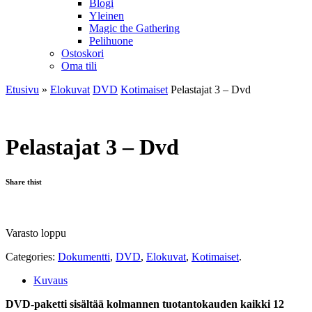
Blogi
Yleinen
Magic the Gathering
Pelihuone
Ostoskori
Oma tili
Etusivu
»
Elokuvat
DVD
Kotimaiset
Pelastajat 3 – Dvd
Pelastajat 3 – Dvd
Share thist
Varasto loppu
Categories:
Dokumentti
,
DVD
,
Elokuvat
,
Kotimaiset
.
Kuvaus
DVD-paketti sisältää kolmannen tuotantokauden kaikki 12