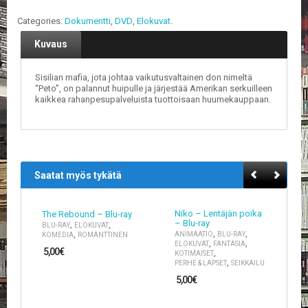
Categories:
Dokumentti
,
DVD
,
Elokuvat
.
E
L
Kuvaus
O
K
U
Sisilian mafia, jota johtaa vaikutusvaltainen don nimeltä
V
“Peto”, on palannut huipulle ja järjestää Amerikan serkuilleen
A
kaikkea rahanpesupalveluista tuottoisaan huumekauppaan.
T
K
I
R
Saatat myös tykätä
J
A
T
Niko – Lentäjän poika
The Rebound – Blu-ray
/
– Blu-ray
,
,
BLU-RAY
ELOKUVAT
S
,
,
,
ANIMAATIO
BLU-RAY
KOMEDIA
ROMANTTINEN
A
,
,
ELOKUVAT
FANTASIA
5,00
€
R
,
KOTIMAISET
,
PERHE & LAPSET
SEIKKAILU
J
A
5,00
€
K
U