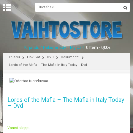
U
U
T
I
S
E
Kirjaudu / Rekisteröidy
My Cart
0 Item -
0,00
€
T
Etusivu
Elokuvat
DVD
Dokumentti
E
Lords of the Mafia – The Mafia in Italy Today – Dvd
T
U
S
I
V
U
Lords of the Mafia – The Mafia in Italy Today
– Dvd
P
E
L
I
Varasto loppu
T