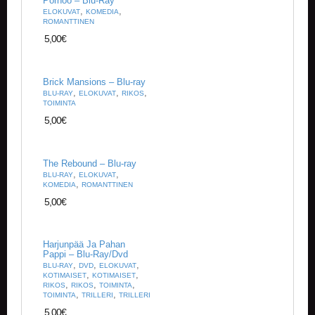
Pornoo – Blu-Ray
,
,
ELOKUVAT
KOMEDIA
ROMANTTINEN
5,00
€
Brick Mansions – Blu-ray
,
,
,
BLU-RAY
ELOKUVAT
RIKOS
TOIMINTA
5,00
€
The Rebound – Blu-ray
,
,
BLU-RAY
ELOKUVAT
,
KOMEDIA
ROMANTTINEN
5,00
€
Harjunpää Ja Pahan
Pappi – Blu-Ray/Dvd
,
,
,
BLU-RAY
DVD
ELOKUVAT
,
,
KOTIMAISET
KOTIMAISET
,
,
,
RIKOS
RIKOS
TOIMINTA
,
,
TOIMINTA
TRILLERI
TRILLERI
5,00
€