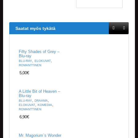
Saatat myös tykätä
Fifty Shades of Grey –
Blu-ray
,
,
BLU-RAY
ELOKUVAT
ROMANTTINEN
5,00
€
A Little Bit of Heaven –
Blu-ray
,
,
BLU-RAY
DRAAMA
,
,
ELOKUVAT
KOMEDIA
ROMANTTINEN
6,90
€
Mr. Magorium`s Wonder