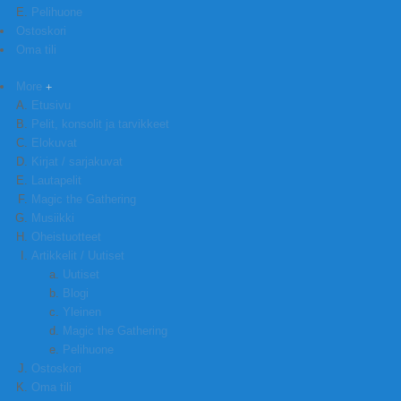
Pelihuone
Ostoskori
Oma tili
More
Etusivu
Pelit, konsolit ja tarvikkeet
Elokuvat
Kirjat / sarjakuvat
Lautapelit
Magic the Gathering
Musiikki
Oheistuotteet
Artikkelit / Uutiset
Uutiset
Blogi
Yleinen
Magic the Gathering
Pelihuone
Ostoskori
Oma tili