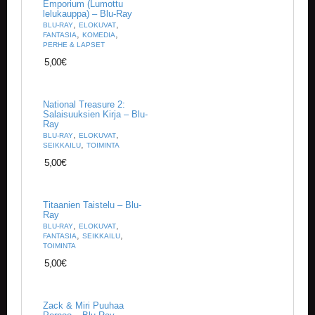
Emporium (Lumottu
lelukauppa) – Blu-Ray
,
,
BLU-RAY
ELOKUVAT
,
,
FANTASIA
KOMEDIA
PERHE & LAPSET
5,00
€
National Treasure 2:
Salaisuuksien Kirja – Blu-
Ray
,
,
BLU-RAY
ELOKUVAT
,
SEIKKAILU
TOIMINTA
5,00
€
Titaanien Taistelu – Blu-
Ray
,
,
BLU-RAY
ELOKUVAT
,
,
FANTASIA
SEIKKAILU
TOIMINTA
5,00
€
Zack & Miri Puuhaa