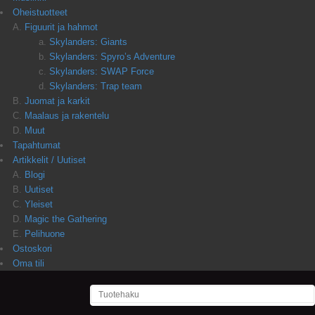
Oheistuotteet
Figuurit ja hahmot
Skylanders: Giants
Skylanders: Spyro’s Adventure
Skylanders: SWAP Force
Skylanders: Trap team
Juomat ja karkit
Maalaus ja rakentelu
Muut
Tapahtumat
Artikkelit / Uutiset
Blogi
Uutiset
Yleiset
Magic the Gathering
Pelihuone
Ostoskori
Oma tili