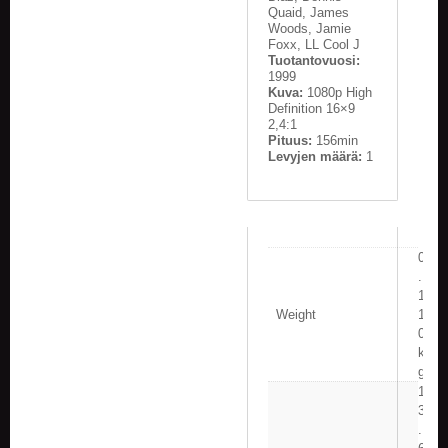
Quaid, James
Woods, Jamie
Foxx, LL Cool J
Tuotantovuosi:
1999
Kuva:
1080p High
Definition 16×9
2,4:1
Pituus:
156min
Levyjen määrä:
1
0
.
1
Weight
1
0
k
g
1
3
.