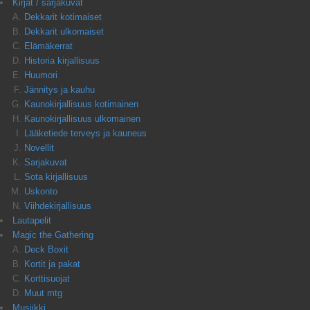
Kirjat / sarjakuvat
Dekkarit kotimaiset
Dekkarit ulkomaiset
Elämäkerrat
Historia kirjallisuus
Huumori
Jännitys ja kauhu
Kaunokirjallisuus kotimainen
Kaunokirjallisuus ulkomainen
Lääketiede terveys ja kauneus
Novellit
Sarjakuvat
Sota kirjallisuus
Uskonto
Viihdekirjallisuus
Lautapelit
Magic the Gathering
Deck Boxit
Kortit ja pakat
Korttisuojat
Muut mtg
Musiikki