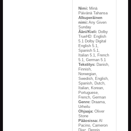
Nimi:
Minä
Päivänä Tahansa
Alkuperäinen
nimi:
Any Given
Sunday
Ääni/Kieli:
Dolby
TrueHD: English
5.1 Dolby Digital
English 5.1,
Spanish 5.1,
Italian 5.1, French
5.1, German 5.1
Tekstitys:
Danish,
Finnish,
Norwegian,
Swedish, English,
Spanish, Dutch,
Italian, Korean,
Portuguese,
French, German
Genre:
Draama,
Urheilu
Ohjaaja:
Oliver
Stone
Pääosissa:
Al
Pacino, Cameron
Diaz, Dennis