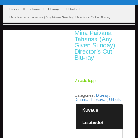
Etusivu
Elokuvat
Blu-ray
Urheilu
Minä Päivänä Tahansa (Any Given Sunday) Director’s Cut – Blu-ray
Minä Päivänä
Tahansa (Any
Given Sunday)
Director’s Cut –
Blu-ray
Varasto loppu
Categories:
Blu-ray
,
Draama
,
Elokuvat
,
Urheilu
.
Kuvaus
Lisätiedot