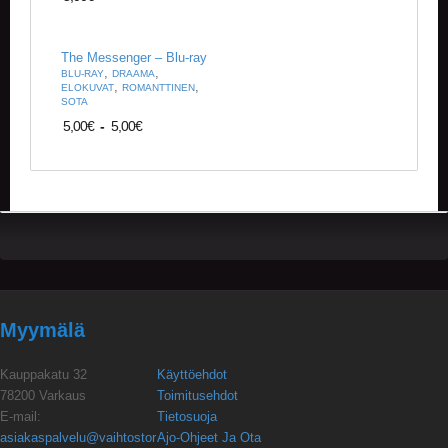
The Messenger – Blu-ray
,
,
BLU-RAY
DRAAMA
,
,
ELOKUVAT
ROMANTTINEN
SOTA
5,00
€
-
5,00
€
Myymälä
Kauppakatu 32
Käyttöehdot
78200 Varkaus
Toimitusehdot
E-mail:
Tietosuoja
asiakaspalvelu@vaihtostor
Ajo-Ohjeet Ja Ota