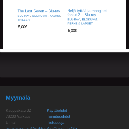
Neljä tyttöä ja maagiset
The Last Seven – Blu-ray
farkut 2 – Blu-ray
,
,
,
BLU-RAY
ELOKUVAT
KAUHU
,
,
BLU-RAY
ELOKUVAT
TRILLERI
PERHE & LAPSET
5,00
€
5,00
€
Myymälä
Kauppakatu 32
Käyttöehdot
78200 Varkaus
Toimitusehdot
E-mail:
Tietosuoja
asiakaspalvelu@vaihtos
Ajo-Ohjeet Ja Ota