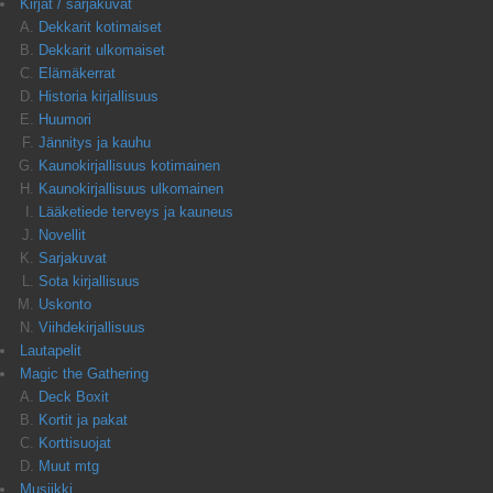
Kirjat / sarjakuvat
Dekkarit kotimaiset
Dekkarit ulkomaiset
Elämäkerrat
Historia kirjallisuus
Huumori
Jännitys ja kauhu
Kaunokirjallisuus kotimainen
Kaunokirjallisuus ulkomainen
Lääketiede terveys ja kauneus
Novellit
Sarjakuvat
Sota kirjallisuus
Uskonto
Viihdekirjallisuus
Lautapelit
Magic the Gathering
Deck Boxit
Kortit ja pakat
Korttisuojat
Muut mtg
Musiikki