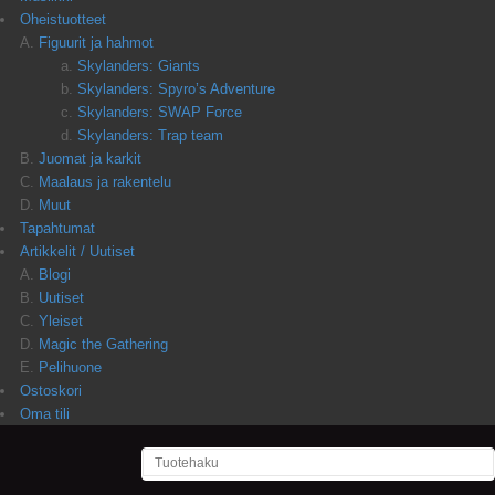
Oheistuotteet
Figuurit ja hahmot
Skylanders: Giants
Skylanders: Spyro’s Adventure
Skylanders: SWAP Force
Skylanders: Trap team
Juomat ja karkit
Maalaus ja rakentelu
Muut
Tapahtumat
Artikkelit / Uutiset
Blogi
Uutiset
Yleiset
Magic the Gathering
Pelihuone
Ostoskori
Oma tili