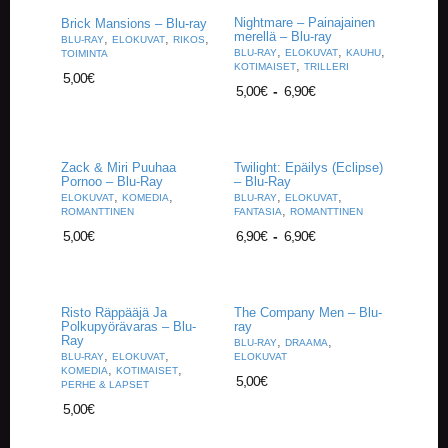
Nightmare – Painajainen
Brick Mansions – Blu-ray
merellä – Blu-ray
,
,
,
BLU-RAY
ELOKUVAT
RIKOS
,
,
,
BLU-RAY
ELOKUVAT
KAUHU
TOIMINTA
,
KOTIMAISET
TRILLERI
5,00
€
5,00
€
-
6,90
€
Zack & Miri Puuhaa
Twilight: Epäilys (Eclipse)
Pornoo – Blu-Ray
– Blu-Ray
,
,
,
,
ELOKUVAT
KOMEDIA
BLU-RAY
ELOKUVAT
,
ROMANTTINEN
FANTASIA
ROMANTTINEN
5,00
€
6,90
€
-
6,90
€
Risto Räppääjä Ja
The Company Men – Blu-
Polkupyörävaras – Blu-
ray
Ray
,
,
BLU-RAY
DRAAMA
,
,
BLU-RAY
ELOKUVAT
ELOKUVAT
,
,
KOMEDIA
KOTIMAISET
5,00
€
PERHE & LAPSET
5,00
€