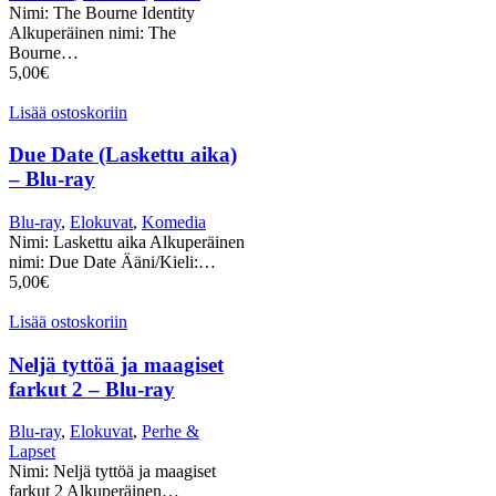
Nimi: The Bourne Identity
Alkuperäinen nimi: The
Bourne…
5,00
€
Lisää ostoskoriin
Due Date (Laskettu aika)
– Blu-ray
Blu-ray
,
Elokuvat
,
Komedia
Nimi: Laskettu aika Alkuperäinen
nimi: Due Date Ääni/Kieli:…
5,00
€
Lisää ostoskoriin
Neljä tyttöä ja maagiset
farkut 2 – Blu-ray
Blu-ray
,
Elokuvat
,
Perhe &
Lapset
Nimi: Neljä tyttöä ja maagiset
farkut 2 Alkuperäinen…