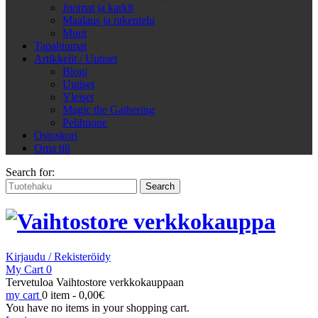
Juomat ja karkit
Maalaus ja rakentelu
Muut
Tapahtumat
Artikkelit / Uutiset
Blogi
Uutiset
Yleiset
Magic the Gathering
Pelihuone
Ostoskori
Oma tili
Search for:
Kirjaudu / Rekisteröidy
My Cart
0
Tervetuloa Vaihtostore verkkokauppaan
my cart
0 item -
0,00
€
You have no items in your shopping cart.