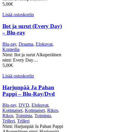
5,00
€
Lisää ostoskoriin
Ilot ja surut (Every Day)
– Blu-ray
Blu-ray
,
Draama
,
Elokuvat
,
Komedia
Nimi: Ilot ja surut Alkuperäinen
nimi: Every Day…
5,00
€
Lisää ostoskoriin
Harjunpää Ja Pahan
Pappi – Blu-Ray/Dvd
Blu-ray
,
DVD
,
Elokuvat
,
Kotimaiset
,
Kotimaiset
,
Rikos
,
Rikos
,
Toiminta
,
Toiminta
,
Trilleri
,
Trilleri
Nimi: Harjunpää Ja Pahan Pappi
Alkuperäinen nimi: Harjunpää…