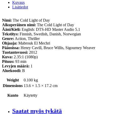
Kuvaus
Lisätiedot
Nimi:
The Cold Light of Day
Alkuperäinen nimi:
The Cold Light of Day
Ääni/Kieli:
English: DTS-HD Master Audio 5.1
Tekstitys:
Finnish, Swedish, Danish, Norwegian
Genre:
Action, Thriller
Ohjaaja:
Mabrouk El Mechri
Pääosissa:
Henry Cavill, Bruce Willis, Sigourney Weaver
Tuotantovuosi:
2012
Kuva:
2.35:1 (1080p)
Pituus:
93 min
Levyjen määrä:
1
Aluekoodi:
B
Weight
0.100 kg
Dimensions
13.6 × 1.5 × 17.2 cm
Kunto
Käytetty
Saatat myös tykätä