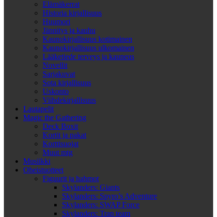
Elämäkerrat
Historia kirjallisuus
Huumori
Jännitys ja kauhu
Kaunokirjallisuus kotimainen
Kaunokirjallisuus ulkomainen
Lääketiede terveys ja kauneus
Novellit
Sarjakuvat
Sota kirjallisuus
Uskonto
Viihdekirjallisuus
Lautapelit
Magic the Gathering
Deck Boxit
Kortit ja pakat
Korttisuojat
Muut mtg
Musiikki
Oheistuotteet
Figuurit ja hahmot
Skylanders: Giants
Skylanders: Spyro’s Adventure
Skylanders: SWAP Force
Skylanders: Trap team