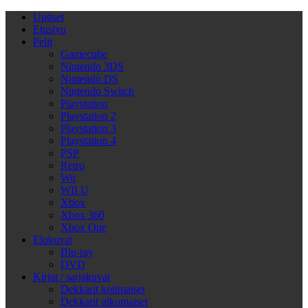
Uutiset
Etusivu
Pelit
Gamecube
Nintendo 3DS
Nintendo DS
Nintendo Switch
Playstation
Playstation 2
Playstation 3
Playstation 4
PSP
Retro
Wii
WII U
Xbox
Xbox 360
Xbox One
Elokuvat
Blu-ray
DVD
Kirjat / sarjakuvat
Dekkarit kotimaiset
Dekkarit ulkomaiset