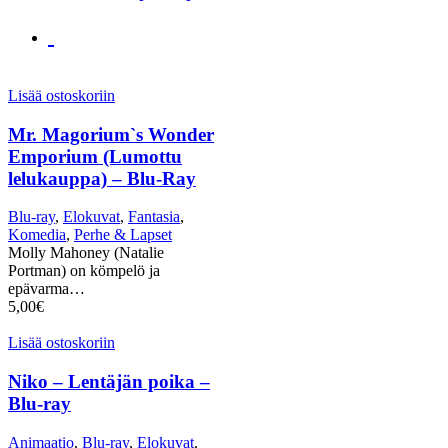
Lisää ostoskoriin
Mr. Magorium`s Wonder
Emporium (Lumottu
lelukauppa) – Blu-Ray
Blu-ray
,
Elokuvat
,
Fantasia
,
Komedia
,
Perhe & Lapset
Molly Mahoney (Natalie
Portman) on kömpelö ja
epävarma…
5,00
€
Lisää ostoskoriin
Niko – Lentäjän poika –
Blu-ray
Animaatio
,
Blu-ray
,
Elokuvat
,