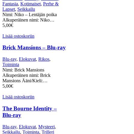
Fantasia
,
Kotimaiset
,
Perhe &
Lapset
,
Seikkailu
Nimi: Niko – Lentäjän poika
Alkuperäinen nimi: Niko…
5,00
€
Lisää ostoskoriin
Brick Mansions – Blu-ray
Blu-ray
,
Elokuvat
,
Rikos
,
Toiminta
Nimi: Brick Mansions
Alkuperäinen nimi: Brick
Mansions Ääni/Kieli:…
5,00
€
Lisää ostoskoriin
The Bourne Identity –
Blu-ray
Blu-ray
,
Elokuvat
,
Mysteeri
,
Seikkailu
,
Toiminta
,
Trilleri