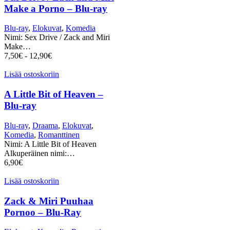
Make a Porno – Blu-ray
Blu-ray
,
Elokuvat
,
Komedia
Nimi: Sex Drive / Zack and Miri
Make…
7,50
€
-
12,90
€
Lisää ostoskoriin
A Little Bit of Heaven –
Blu-ray
Blu-ray
,
Draama
,
Elokuvat
,
Komedia
,
Romanttinen
Nimi: A Little Bit of Heaven
Alkuperäinen nimi:…
6,90
€
Lisää ostoskoriin
Zack & Miri Puuhaa
Pornoo – Blu-Ray