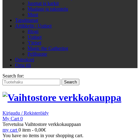
Juomat ja karkit
Maalaus ja rakentelu
Muut
Tapahtumat
Artikkelit / Uutiset
Blogi
Uutiset
Yleiset
Magic the Gathering
Pelihuone
Ostoskori
Oma tili
Search for:
Kirjaudu / Rekisteröidy
My Cart
0
Tervetuloa Vaihtostore verkkokauppaan
my cart
0 item -
0,00
€
You have no items in your shopping cart.