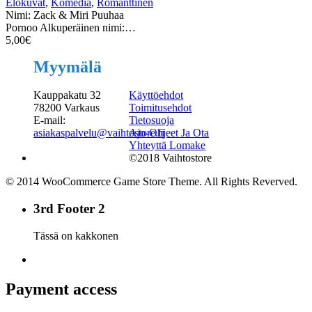
Elokuvat
,
Komedia
,
Romanttinen
Nimi: Zack & Miri Puuhaa
Pornoo Alkuperäinen nimi:…
5,00
€
Myymälä
Kauppakatu 32
Käyttöehdot
78200 Varkaus
Toimitusehdot
E-mail:
Tietosuoja
asiakaspalvelu@vaihtostore.fi
Ajo-Ohjeet Ja Ota
Yhteyttä Lomake
©2018 Vaihtostore
© 2014 WooCommerce Game Store Theme. All Rights Reverved.
3rd Footer 2
Tässä on kakkonen
Payment access