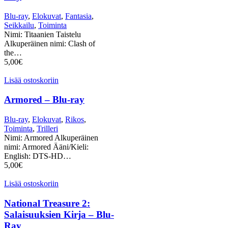
Blu-ray
,
Elokuvat
,
Fantasia
,
Seikkailu
,
Toiminta
Nimi: Titaanien Taistelu
Alkuperäinen nimi: Clash of
the…
5,00
€
Lisää ostoskoriin
Armored – Blu-ray
Blu-ray
,
Elokuvat
,
Rikos
,
Toiminta
,
Trilleri
Nimi: Armored Alkuperäinen
nimi: Armored Ääni/Kieli:
English: DTS-HD…
5,00
€
Lisää ostoskoriin
National Treasure 2:
Salaisuuksien Kirja – Blu-
Ray