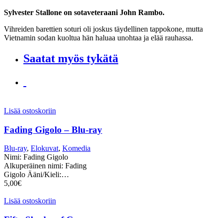
Sylvester Stallone on sotaveteraani John Rambo.
Vihreiden barettien soturi oli joskus täydellinen tappokone, mutta
Vietnamin sodan kuoltua hän haluaa unohtaa ja elää rauhassa.
Saatat myös tykätä
Lisää ostoskoriin
Fading Gigolo – Blu-ray
Blu-ray
,
Elokuvat
,
Komedia
Nimi: Fading Gigolo
Alkuperäinen nimi: Fading
Gigolo Ääni/Kieli:…
5,00
€
Lisää ostoskoriin