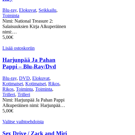
Blu-ray
,
Elokuvat
,
Seikkailu
,
Toiminta
Nimi: National Treasure 2:
Salaisuuksien Kirja Alkuperäinen
nimi:…
5,00
€
Lisää ostoskoriin
Harjunpää Ja Pahan
Pappi – Blu-Ray/Dvd
Blu-ray
,
DVD
,
Elokuvat
,
Kotimaiset
,
Kotimaiset
,
Rikos
,
Rikos
,
Toiminta
,
Toiminta
,
Trilleri
,
Trilleri
Nimi: Harjunpää Ja Pahan Pappi
Alkuperäinen nimi: Harjunpää…
5,00
€
Valitse vaihtoehdoista
Sex Drive / Zack and Miri