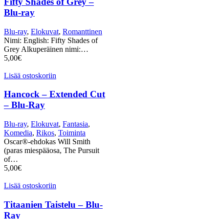
Fifty Shades of Grey –
Blu-ray
Blu-ray
,
Elokuvat
,
Romanttinen
Nimi: English: Fifty Shades of
Grey Alkuperäinen nimi:…
5,00
€
Lisää ostoskoriin
Hancock – Extended Cut
– Blu-Ray
Blu-ray
,
Elokuvat
,
Fantasia
,
Komedia
,
Rikos
,
Toiminta
Oscar®-ehdokas Will Smith
(paras miespääosa, The Pursuit
of…
5,00
€
Lisää ostoskoriin
Titaanien Taistelu – Blu-
Ray