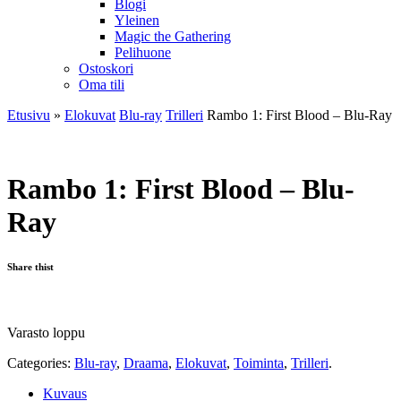
Blogi
Yleinen
Magic the Gathering
Pelihuone
Ostoskori
Oma tili
Etusivu
»
Elokuvat
Blu-ray
Trilleri
Rambo 1: First Blood – Blu-Ray
Rambo 1: First Blood – Blu-
Ray
Share thist
Varasto loppu
Categories:
Blu-ray
,
Draama
,
Elokuvat
,
Toiminta
,
Trilleri
.
Kuvaus