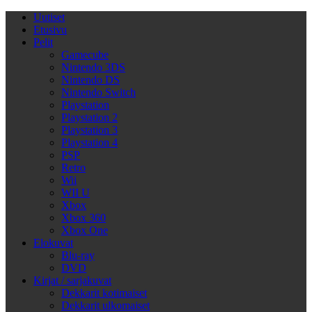
Uutiset
Etusivu
Pelit
Gamecube
Nintendo 3DS
Nintendo DS
Nintendo Switch
Playstation
Playstation 2
Playstation 3
Playstation 4
PSP
Retro
Wii
WII U
Xbox
Xbox 360
Xbox One
Elokuvat
Blu-ray
DVD
Kirjat / sarjakuvat
Dekkarit kotimaiset
Dekkarit ulkomaiset