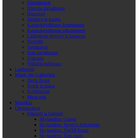
Elämäkerrat
Historia kirjallisuus
Huumori
Jännitys ja kauhu
Kaunokirjallisuus kotimainen
Kaunokirjallisuus ulkomainen
Lääketiede terveys ja kauneus
Novellit
Sarjakuvat
Sota kirjallisuus
Uskonto
Viihdekirjallisuus
Lautapelit
Magic the Gathering
Deck Boxit
Kortit ja pakat
Korttisuojat
Muut mtg
Musiikki
Oheistuotteet
Figuurit ja hahmot
Skylanders: Giants
Skylanders: Spyro’s Adventure
Skylanders: SWAP Force
Skylanders: Trap team