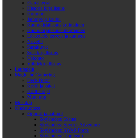
Elämäkerrat
Historia kirjallisuus
Huumori
Jännitys ja kauhu
Kaunokirjallisuus kotimainen
Kaunokirjallisuus ulkomainen
Lääketiede terveys ja kauneus
Novellit
Sarjakuvat
Sota kirjallisuus
Uskonto
Viihdekirjallisuus
Lautapelit
Magic the Gathering
Deck Boxit
Kortit ja pakat
Korttisuojat
Muut mtg
Musiikki
Oheistuotteet
Figuurit ja hahmot
Skylanders: Giants
Skylanders: Spyro’s Adventure
Skylanders: SWAP Force
Skylanders: Trap team