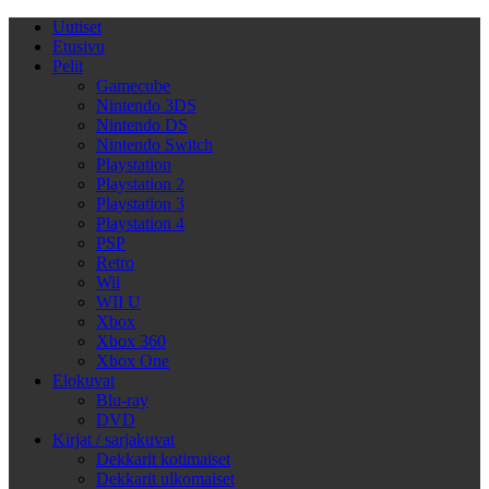
Uutiset
Etusivu
Pelit
Gamecube
Nintendo 3DS
Nintendo DS
Nintendo Switch
Playstation
Playstation 2
Playstation 3
Playstation 4
PSP
Retro
Wii
WII U
Xbox
Xbox 360
Xbox One
Elokuvat
Blu-ray
DVD
Kirjat / sarjakuvat
Dekkarit kotimaiset
Dekkarit ulkomaiset