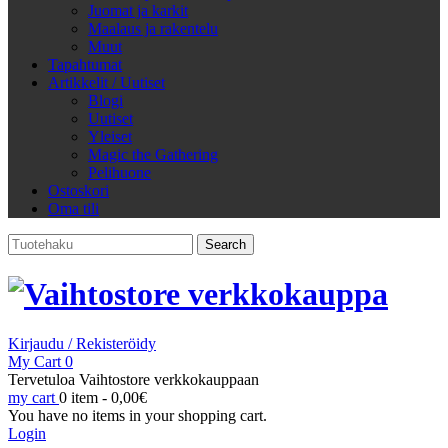
Juomat ja karkit
Maalaus ja rakentelu
Muut
Tapahtumat
Artikkelit / Uutiset
Blogi
Uutiset
Yleiset
Magic the Gathering
Pelihuone
Ostoskori
Oma tili
Search
for:
Kirjaudu / Rekisteröidy
My Cart
0
Tervetuloa Vaihtostore verkkokauppaan
my cart
0 item -
0,00
€
You have no items in your shopping cart.
Login