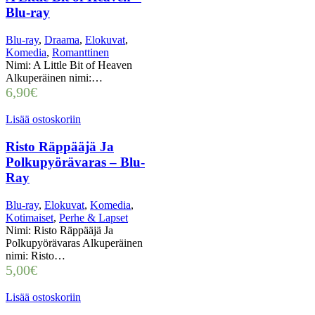
Blu-ray
Blu-ray
,
Draama
,
Elokuvat
,
Komedia
,
Romanttinen
Nimi: A Little Bit of Heaven
Alkuperäinen nimi:…
6,90
€
Lisää ostoskoriin
Risto Räppääjä Ja
Polkupyörävaras – Blu-
Ray
Blu-ray
,
Elokuvat
,
Komedia
,
Kotimaiset
,
Perhe & Lapset
Nimi: Risto Räppääjä Ja
Polkupyörävaras Alkuperäinen
nimi: Risto…
5,00
€
Lisää ostoskoriin