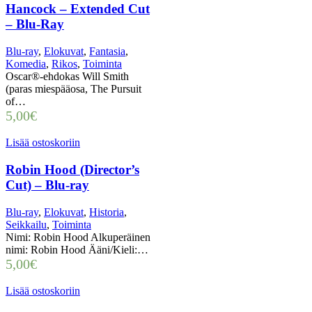
Hancock – Extended Cut
– Blu-Ray
Blu-ray
,
Elokuvat
,
Fantasia
,
Komedia
,
Rikos
,
Toiminta
Oscar®-ehdokas Will Smith
(paras miespääosa, The Pursuit
of…
5,00
€
Lisää ostoskoriin
Robin Hood (Director’s
Cut) – Blu-ray
Blu-ray
,
Elokuvat
,
Historia
,
Seikkailu
,
Toiminta
Nimi: Robin Hood Alkuperäinen
nimi: Robin Hood Ääni/Kieli:…
5,00
€
Lisää ostoskoriin