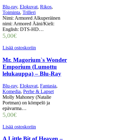
Blu-ray
,
Elokuvat
,
Rikos
,
Toiminta
,
Trilleri
Nimi: Armored Alkuperäinen
nimi: Armored Ääni/Kieli:
English: DTS-HD…
5,00
€
Lisää ostoskoriin
Mr. Magorium`s Wonder
Emporium (Lumottu
lelukauppa) – Blu-Ray
Blu-ray
,
Elokuvat
,
Fantasia
,
Komedia
,
Perhe & Lapset
Molly Mahoney (Natalie
Portman) on kömpelö ja
epävarma…
5,00
€
Lisää ostoskoriin
A Little Bit of Heaven –