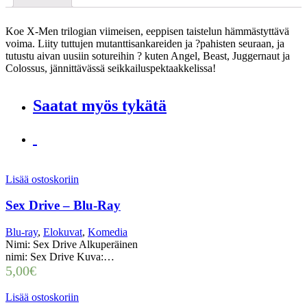
Koe X-Men trilogian viimeisen, eeppisen taistelun hämmästyttävä
voima. Liity tuttujen mutanttisankareiden ja ?pahisten seuraan, ja
tutustu aivan uusiin sotureihin ? kuten Angel, Beast, Juggernaut ja
Colossus, jännittävässä seikkailuspektaakkelissa!
Saatat myös tykätä
Lisää ostoskoriin
Sex Drive – Blu-Ray
Blu-ray
,
Elokuvat
,
Komedia
Nimi: Sex Drive Alkuperäinen
nimi: Sex Drive Kuva:…
5,00
€
Lisää ostoskoriin