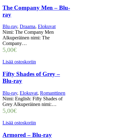
The Company Men – Blu-
ray
Blu-ray
,
Draama
,
Elokuvat
Nimi: The Company Men
Alkuperäinen nimi: The
Company…
5,00
€
Lisää ostoskoriin
Fifty Shades of Grey –
Blu-ray
Blu-ray
,
Elokuvat
,
Romanttinen
Nimi: English: Fifty Shades of
Grey Alkuperäinen nimi:…
5,00
€
Lisää ostoskoriin
Armored – Blu-ray