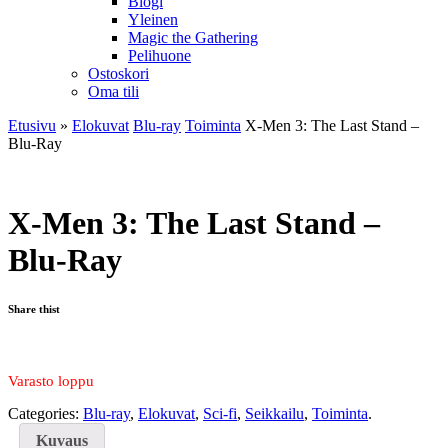
Blogi
Yleinen
Magic the Gathering
Pelihuone
Ostoskori
Oma tili
Etusivu
»
Elokuvat
Blu-ray
Toiminta
X-Men 3: The Last Stand –
Blu-Ray
X-Men 3: The Last Stand –
Blu-Ray
Share thist
Varasto loppu
Categories:
Blu-ray
,
Elokuvat
,
Sci-fi
,
Seikkailu
,
Toiminta
.
Kuvaus