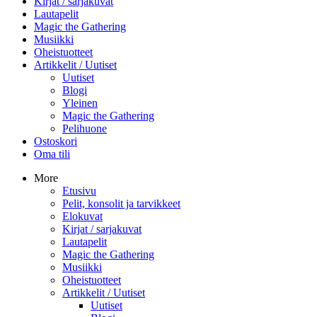
Kirjat / sarjakuvat
Lautapelit
Magic the Gathering
Musiikki
Oheistuotteet
Artikkelit / Uutiset
Uutiset
Blogi
Yleinen
Magic the Gathering
Pelihuone
Ostoskori
Oma tili
More
Etusivu
Pelit, konsolit ja tarvikkeet
Elokuvat
Kirjat / sarjakuvat
Lautapelit
Magic the Gathering
Musiikki
Oheistuotteet
Artikkelit / Uutiset
Uutiset