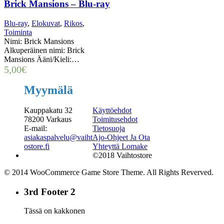
Brick Mansions – Blu-ray
Blu-ray
,
Elokuvat
,
Rikos
,
Toiminta
Nimi: Brick Mansions
Alkuperäinen nimi: Brick
Mansions Ääni/Kieli:…
5,00
€
Myymälä
Kauppakatu 32
Käyttöehdot
78200 Varkaus
Toimitusehdot
E-mail:
Tietosuoja
asiakaspalvelu@vaiht
Ajo-Ohjeet Ja Ota
ostore.fi
Yhteyttä Lomake
©2018 Vaihtostore
© 2014 WooCommerce Game Store Theme. All Rights Reverved.
3rd Footer 2
Tässä on kakkonen