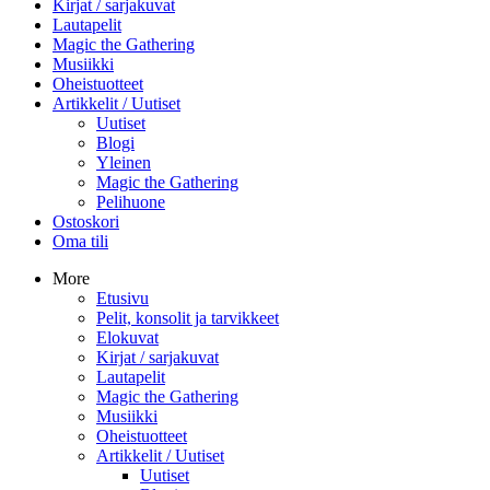
Kirjat / sarjakuvat
Lautapelit
Magic the Gathering
Musiikki
Oheistuotteet
Artikkelit / Uutiset
Uutiset
Blogi
Yleinen
Magic the Gathering
Pelihuone
Ostoskori
Oma tili
More
Etusivu
Pelit, konsolit ja tarvikkeet
Elokuvat
Kirjat / sarjakuvat
Lautapelit
Magic the Gathering
Musiikki
Oheistuotteet
Artikkelit / Uutiset
Uutiset