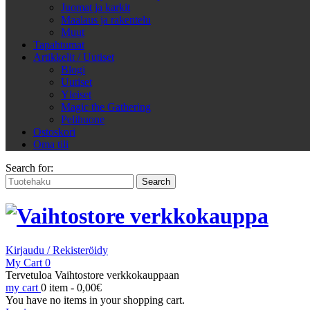
Juomat ja karkit
Maalaus ja rakentelu
Muut
Tapahtumat
Artikkelit / Uutiset
Blogi
Uutiset
Yleiset
Magic the Gathering
Pelihuone
Ostoskori
Oma tili
Search for:
Kirjaudu / Rekisteröidy
My Cart
0
Tervetuloa Vaihtostore verkkokauppaan
my cart
0 item -
0,00
€
You have no items in your shopping cart.