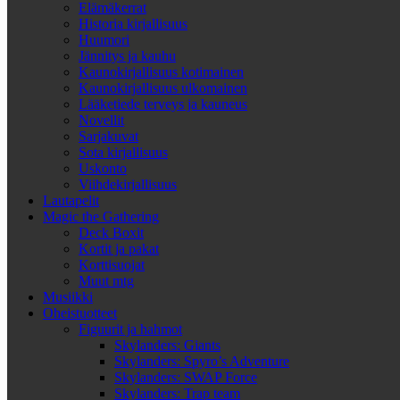
Elämäkerrat
Historia kirjallisuus
Huumori
Jännitys ja kauhu
Kaunokirjallisuus kotimainen
Kaunokirjallisuus ulkomainen
Lääketiede terveys ja kauneus
Novellit
Sarjakuvat
Sota kirjallisuus
Uskonto
Viihdekirjallisuus
Lautapelit
Magic the Gathering
Deck Boxit
Kortit ja pakat
Korttisuojat
Muut mtg
Musiikki
Oheistuotteet
Figuurit ja hahmot
Skylanders: Giants
Skylanders: Spyro’s Adventure
Skylanders: SWAP Force
Skylanders: Trap team