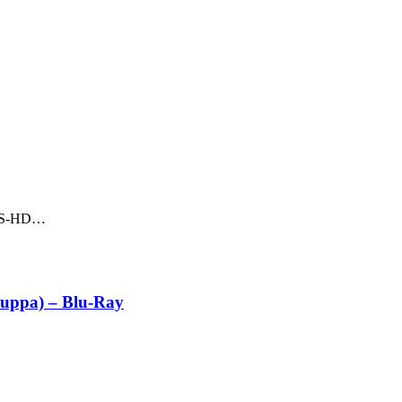
 DTS-HD…
uppa) – Blu-Ray