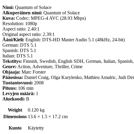
Nimi:
Quantum of Solace
Alkuperäinen nimi:
Quantum of Solace
Kuva:
Codec: MPEG-4 AVC (28.93 Mbps)
Resolution: 1080p
Aspect ratio: 2.40:1
Original aspect ratio: 2.39:1
Ääni/Kieli:
English: DTS-HD Master Audio 5.1 (48kHz, 24-bit)
German: DTS 5.1
Spanish: DTS 5.1
Italian: DTS 5.1
Tekstitys:
Finnish, Swedish, English SDH, German, Italian, Spanish
Genre:
Action, Adventure, Thriller, Crime
Ohjaaja:
Marc Forster
Pääosissa:
Daniel Craig, Olga Kurylenko, Mathieu Amalric, Judi De
Tuotantovuosi:
2008
Pituus:
106 min
Levyjen määrä:
1
Aluekoodi:
B
Weight
0.120 kg
Dimensions
13.6 × 1.5 × 17.2 cm
Kunto
Käytetty