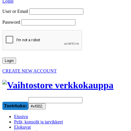
Login
User or Email
Password
CREATE NEW ACCOUNT
Tuotehaku:
Etusivu
Pelit, konsolit ja tarvikkeet
Elokuvat