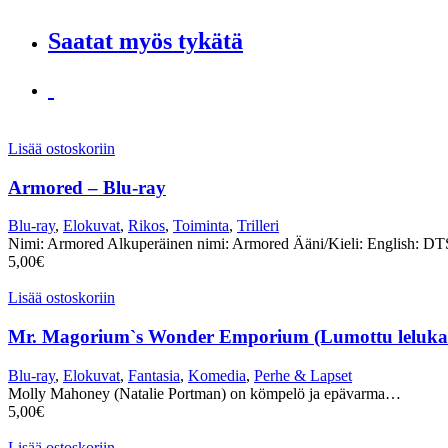
Saatat myös tykätä
Lisää ostoskoriin
Armored – Blu-ray
Blu-ray
,
Elokuvat
,
Rikos
,
Toiminta
,
Trilleri
Nimi: Armored Alkuperäinen nimi: Armored Ääni/Kieli: English:
5,00
€
Lisää ostoskoriin
Mr. Magorium`s Wonder Emporium (Lumottu leluka
Blu-ray
,
Elokuvat
,
Fantasia
,
Komedia
,
Perhe & Lapset
Molly Mahoney (Natalie Portman) on kömpelö ja epävarma…
5,00
€
Lisää ostoskoriin