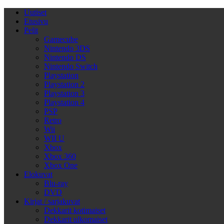
Uutiset
Etusivu
Pelit
Gamecube
Nintendo 3DS
Nintendo DS
Nintendo Switch
Playstation
Playstation 2
Playstation 3
Playstation 4
PSP
Retro
Wii
WII U
Xbox
Xbox 360
Xbox One
Elokuvat
Blu-ray
DVD
Kirjat / sarjakuvat
Dekkarit kotimaiset
Dekkarit ulkomaiset