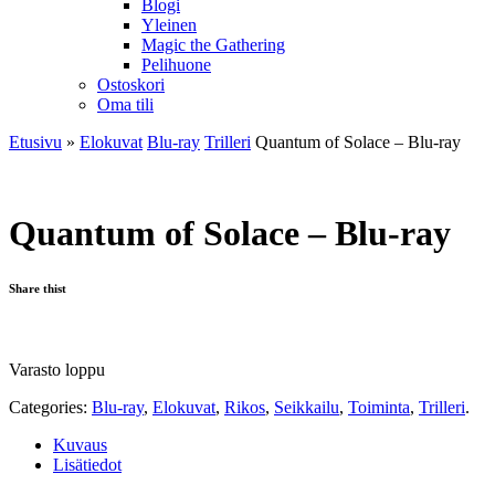
Blogi
Yleinen
Magic the Gathering
Pelihuone
Ostoskori
Oma tili
Etusivu
»
Elokuvat
Blu-ray
Trilleri
Quantum of Solace – Blu-ray
Quantum of Solace – Blu-ray
Share thist
Varasto loppu
Categories:
Blu-ray
,
Elokuvat
,
Rikos
,
Seikkailu
,
Toiminta
,
Trilleri
.
Kuvaus
Lisätiedot