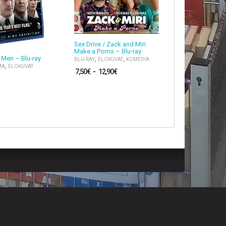
Sex Drive / Zack and Miri
Make a Porno – Blu-ray
Armored – B
Men – Blu-ray
,
,
BLU-RAY
ELOKUVAT
KOMEDIA
,
BLU-RAY
ELOK
,
MA
ELOKUVAT
7,50
€
-
12,90
€
,
TOIMINTA
TRI
5,00
€