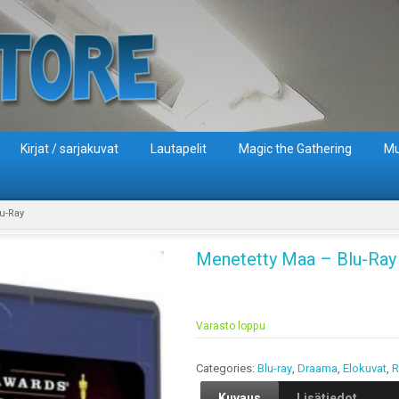
Kirjat / sarjakuvat
Lautapelit
Magic the Gathering
Mu
u-Ray
Menetetty Maa – Blu-Ray
Varasto loppu
Categories:
Blu-ray
,
Draama
,
Elokuvat
,
R
Kuvaus
Lisätiedot