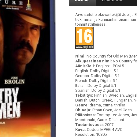
Arvostetut elokuvantekijät Joel ja 
tiukimman ja kunnianhimoisimman
toimintatrillerissä.
Nimi:
No Country for Old Men (Men
Alkuperäinen nimi:
No Country fo
Ääni/Kieli:
English: LPCM 5.1
English: Dolby Digital 5.1
German: Dolby Digital 5.1
French: Dolby Digital 5.1
Italian: Dolby Digital 5.1
Spanish: Dolby Digital 5.1
Tekstitys:
Finnish, Swedish, English
Danish, Dutch, Greek, Hungarian, N
Genre:
drama, crime, thriller
Ohjaaja:
Ethan Coen, Joel Coen
Pääosissa:
Tommy Lee Jones, Javie
Macdonald, Garret Dillahunt
Tuotantovuosi:
2007
Kuva:
Codec: MPEG-4 AVC
Resolution: 1080p