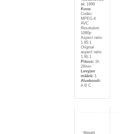
si:
1999
Kuva:
Codec:
MPEG-4
AVC
Resolution:
1080p
Aspect ratio:
1.85:1
Original
aspect ratio:
1.85:1
Pituus:
1h
28min
Levyjen
määrä:
1
Aluekoodi:
A B C
0
.
1
Weight
0