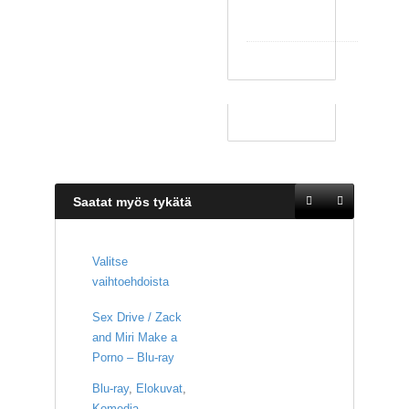
t
y
Saatat myös tykätä
Valitse
vaihtoehdoista
Sex Drive / Zack
and Miri Make a
Porno – Blu-ray
Blu-ray
,
Elokuvat
,
Komedia