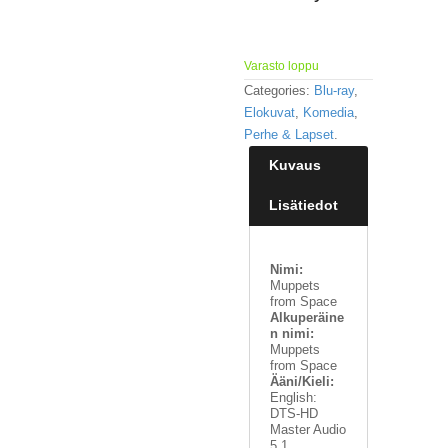
Varasto loppu
Categories:
Blu-ray
,
Elokuvat
,
Komedia
,
Perhe & Lapset
.
Kuvaus
Lisätiedot
Nimi:
Muppets
from Space
Alkuperäine
n nimi:
Muppets
from Space
Ääni/Kieli:
English:
DTS-HD
Master Audio
5.1