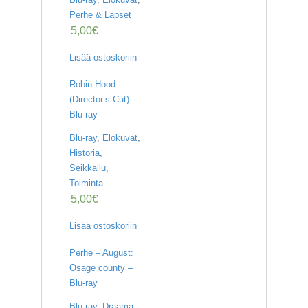
Perhe & Lapset
5,00
€
Lisää ostoskoriin
Robin Hood
(Director’s Cut) –
Blu-ray
Blu-ray
,
Elokuvat
,
Historia
,
Seikkailu
,
Toiminta
5,00
€
Lisää ostoskoriin
Perhe – August:
Osage county –
Blu-ray
Blu-ray
,
Draama
,