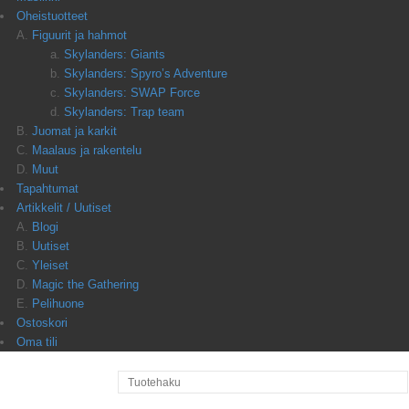
Oheistuotteet
Figuurit ja hahmot
Skylanders: Giants
Skylanders: Spyro’s Adventure
Skylanders: SWAP Force
Skylanders: Trap team
Juomat ja karkit
Maalaus ja rakentelu
Muut
Tapahtumat
Artikkelit / Uutiset
Blogi
Uutiset
Yleiset
Magic the Gathering
Pelihuone
Ostoskori
Oma tili