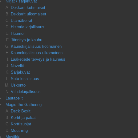
Kirjat / sarjakuvat
Dekkarit kotimaiset
Dekkarit ulkomaiset
Elämäkerrat
Historia kirjallisuus
Huumori
Jännitys ja kauhu
Kaunokirjallisuus kotimainen
Kaunokirjallisuus ulkomainen
Lääketiede terveys ja kauneus
Novellit
Sarjakuvat
Sota kirjallisuus
Uskonto
Viihdekirjallisuus
Lautapelit
Magic the Gathering
Deck Boxit
Kortit ja pakat
Korttisuojat
Muut mtg
Musiikki