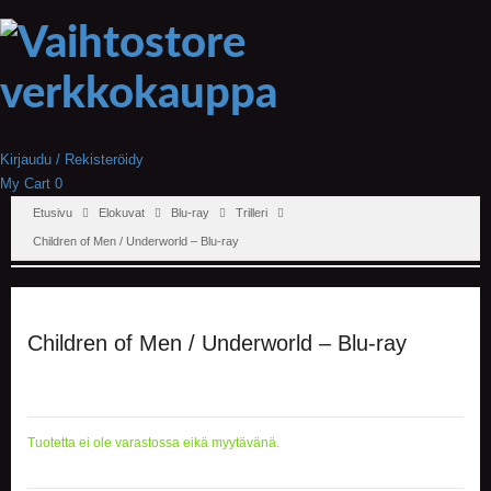
Kirjaudu / Rekisteröidy
My Cart
0
Etusivu
Elokuvat
Blu-ray
Trilleri
Children of Men / Underworld – Blu-ray
Children of Men / Underworld – Blu-ray
Tuotetta ei ole varastossa eikä myytävänä.