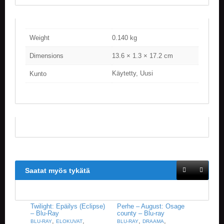
Weight
0.140 kg
Dimensions
13.6 × 1.3 × 17.2 cm
Käytetty, Uusi
Kunto
Saatat myös tykätä
Twilight: Epäilys (Eclipse)
Perhe – August: Osage
– Blu-Ray
county – Blu-ray
,
,
,
,
BLU-RAY
ELOKUVAT
BLU-RAY
DRAAMA