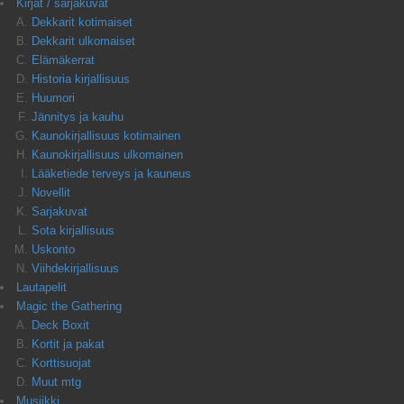
Kirjat / sarjakuvat
Dekkarit kotimaiset
Dekkarit ulkomaiset
Elämäkerrat
Historia kirjallisuus
Huumori
Jännitys ja kauhu
Kaunokirjallisuus kotimainen
Kaunokirjallisuus ulkomainen
Lääketiede terveys ja kauneus
Novellit
Sarjakuvat
Sota kirjallisuus
Uskonto
Viihdekirjallisuus
Lautapelit
Magic the Gathering
Deck Boxit
Kortit ja pakat
Korttisuojat
Muut mtg
Musiikki