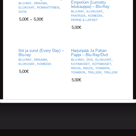
Emporium (Lumottu
,
,
BLU-RAY
DRAAMA
lelukauppa) – Blu-Ray
,
,
ELOKUVAT
ROMANTTINEN
,
,
BLU-RAY
ELOKUVAT
SOTA
,
,
FANTASIA
KOMEDIA
5,00
€
-
5,00
€
PERHE & LAPSET
5,00
€
Ilot ja surut (Every Day) –
Harjunpää Ja Pahan
Blu-ray
Pappi – Blu-Ray/Dvd
,
,
,
,
,
BLU-RAY
DRAAMA
BLU-RAY
DVD
ELOKUVAT
,
,
,
ELOKUVAT
KOMEDIA
KOTIMAISET
KOTIMAISET
,
,
,
RIKOS
RIKOS
TOIMINTA
5,00
€
,
,
TOIMINTA
TRILLERI
TRILLERI
5,00
€