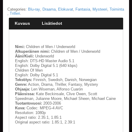
Categories:
Blu-ray
,
Draama
,
Elokuvat
,
Fantasia
,
Mysteeri
,
Toiminta
,
Trilleri
.
Kuvaus
Lisätiedot
Nimi:
Children of Men / Underworld
Alkuperäinen nimi:
Children of Men / Underworld
Ääni/Kieli:
Underworld
English: DTS-HD Master Audio 5.1
English: Dolby Digital 5.1 (640 kbps)
Children Of Men
English: Dolby Digital 5.1
Tekstitys:
Finnish, Swedish, Danish, Norwegian
Genre:
Action, Drama, Thriller, Fantasy, Mystery
Ohjaaja:
Len Wiseman, Alfonso Cuarón
Pääosissa:
Kate Beckinsale, Clive Owen, Scott
Speedman, Julianne Moore, Michael Sheen, Michael Caine
Tuotantovuosi:
2003-2006
Kuva:
Codec: MPEG-4 AVC
Resolution: 1080p
Aspect ratio: 2.35:1, 1.85:1
Original aspect ratio: 1.85:1, 2.39:1