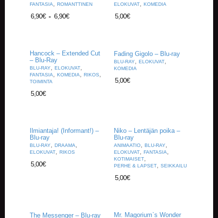
,
,
FANTASIA
ROMANTTINEN
ELOKUVAT
KOMEDIA
6,90
€
-
6,90
€
5,00
€
Hancock – Extended Cut
Fading Gigolo – Blu-ray
– Blu-Ray
,
,
BLU-RAY
ELOKUVAT
,
,
BLU-RAY
ELOKUVAT
KOMEDIA
,
,
,
FANTASIA
KOMEDIA
RIKOS
5,00
€
TOIMINTA
5,00
€
Ilmiantaja! (Informant!) –
Niko – Lentäjän poika –
Blu-ray
Blu-ray
,
,
,
,
BLU-RAY
DRAAMA
ANIMAATIO
BLU-RAY
,
,
,
ELOKUVAT
RIKOS
ELOKUVAT
FANTASIA
,
KOTIMAISET
5,00
€
,
PERHE & LAPSET
SEIKKAILU
5,00
€
Mr. Magorium`s Wonder
The Messenger – Blu-ray