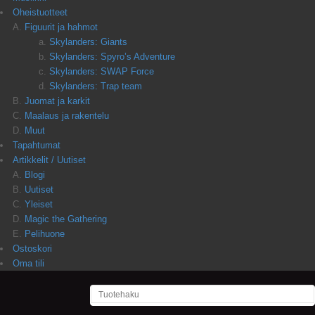
Oheistuotteet
Figuurit ja hahmot
Skylanders: Giants
Skylanders: Spyro’s Adventure
Skylanders: SWAP Force
Skylanders: Trap team
Juomat ja karkit
Maalaus ja rakentelu
Muut
Tapahtumat
Artikkelit / Uutiset
Blogi
Uutiset
Yleiset
Magic the Gathering
Pelihuone
Ostoskori
Oma tili