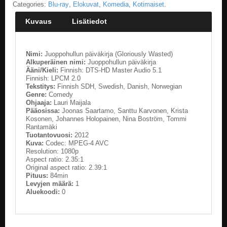
Categories:
Blu-ray
,
Elokuvat
,
Komedia
,
Kotimaiset
.
E
Kuvaus
Lisätiedot
L
O
K
Nimi:
Juoppohullun päiväkirja (Gloriously Wasted)
U
Alkuperäinen nimi:
Juoppohullun päiväkirja
V
Ääni/Kieli:
Finnish: DTS-HD Master Audio 5.1
A
Finnish: LPCM 2.0
T
Tekstitys:
Finnish SDH, Swedish, Danish, Norwegian
Genre:
Comedy
Ohjaaja:
Lauri Maijala
K
Pääosissa:
Joonas Saartamo, Santtu Karvonen, Krista
I
Kosonen, Johannes Holopainen, Nina Boström, Tommi
R
Rantamäki
J
Tuotantovuosi:
2012
A
Kuva:
Codec: MPEG-4 AVC
T
Resolution: 1080p
/
Aspect ratio: 2.35:1
Original aspect ratio: 2.39:1
S
Pituus:
84min
A
Levyjen määrä:
1
R
Aluekoodi:
0
J
A
K
U