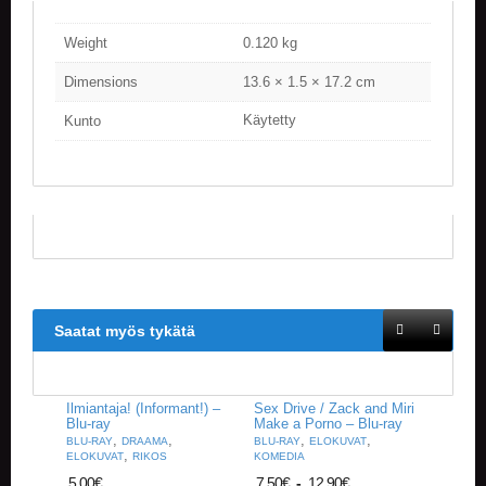
V
A
Weight
0.120 kg
T
Dimensions
13.6 × 1.5 × 17.2 cm
L
A
Käytetty
Kunto
U
T
A
P
E
L
I
T
M
Saatat myös tykätä
A
G
I
C
Ilmiantaja! (Informant!) –
Sex Drive / Zack and Miri
T
Blu-ray
Make a Porno – Blu-ray
H
,
,
,
,
BLU-RAY
DRAAMA
BLU-RAY
ELOKUVAT
E
,
ELOKUVAT
RIKOS
KOMEDIA
G
5,00
€
7,50
€
-
12,90
€