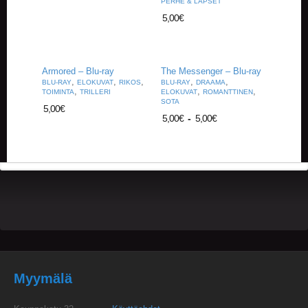
PERHE & LAPSET
U
O
5,00
€
T
T
E
E
Armored – Blu-ray
The Messenger – Blu-ray
T
,
,
,
,
,
BLU-RAY
ELOKUVAT
RIKOS
BLU-RAY
DRAAMA
,
,
,
TOIMINTA
TRILLERI
ELOKUVAT
ROMANTTINEN
SOTA
T
5,00
€
5,00
€
-
5,00
€
A
P
A
H
T
U
M
A
T
A
R
T
Myymälä
I
K