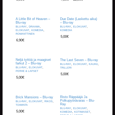
A
T
H
E
A Little Bit of Heaven –
Due Date (Laskettu aika)
R
Blu-ray
– Blu-ray
I
,
,
,
,
BLU-RAY
DRAAMA
BLU-RAY
ELOKUVAT
N
,
,
ELOKUVAT
KOMEDIA
KOMEDIA
G
ROMANTTINEN
5,00
€
6,90
€
M
U
S
I
Neljä tyttöä ja maagiset
The Last Seven – Blu-ray
farkut 2 – Blu-ray
I
,
,
,
BLU-RAY
ELOKUVAT
KAUHU
,
,
BLU-RAY
ELOKUVAT
TRILLERI
K
PERHE & LAPSET
K
5,00
€
5,00
€
I
O
H
Risto Räppääjä Ja
Brick Mansions – Blu-ray
E
Polkupyörävaras – Blu-
,
,
,
BLU-RAY
ELOKUVAT
RIKOS
I
Ray
TOIMINTA
S
,
,
BLU-RAY
ELOKUVAT
5,00
€
,
,
T
KOMEDIA
KOTIMAISET