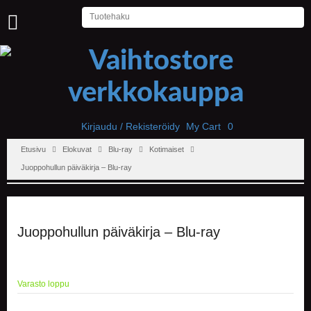
U
U
T
I
S
E
T
Kirjaudu / Rekisteröidy
My Cart
0
Etusivu
Elokuvat
Blu-ray
Kotimaiset
E
T
Juoppohullun päiväkirja – Blu-ray
U
S
I
V
U
Juoppohullun päiväkirja – Blu-ray
P
E
L
Varasto loppu
I
T