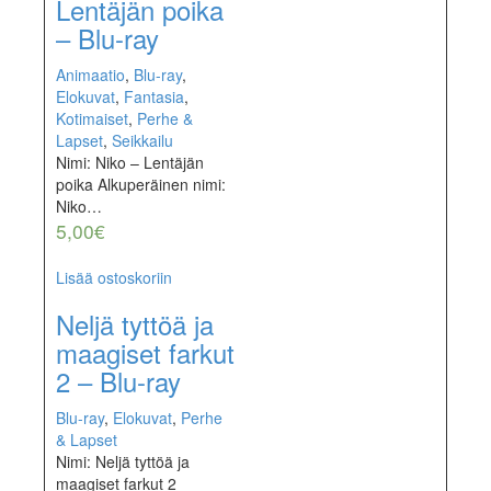
Lentäjän poika
– Blu-ray
Animaatio
,
Blu-ray
,
Elokuvat
,
Fantasia
,
Kotimaiset
,
Perhe &
Lapset
,
Seikkailu
Nimi: Niko – Lentäjän
poika Alkuperäinen nimi:
Niko…
5,00
€
Lisää ostoskoriin
Neljä tyttöä ja
maagiset farkut
2 – Blu-ray
Blu-ray
,
Elokuvat
,
Perhe
& Lapset
Nimi: Neljä tyttöä ja
maagiset farkut 2