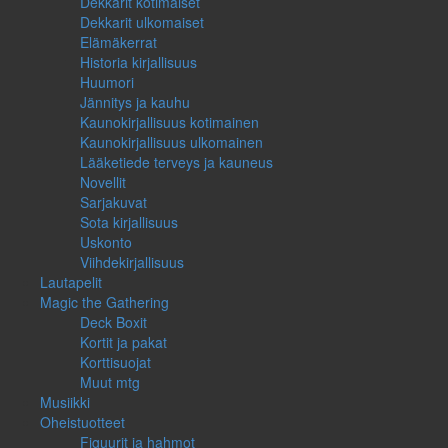
Dekkarit kotimaiset
Dekkarit ulkomaiset
Elämäkerrat
Historia kirjallisuus
Huumori
Jännitys ja kauhu
Kaunokirjallisuus kotimainen
Kaunokirjallisuus ulkomainen
Lääketiede terveys ja kauneus
Novellit
Sarjakuvat
Sota kirjallisuus
Uskonto
Viihdekirjallisuus
Lautapelit
Magic the Gathering
Deck Boxit
Kortit ja pakat
Korttisuojat
Muut mtg
Musiikki
Oheistuotteet
Figuurit ja hahmot